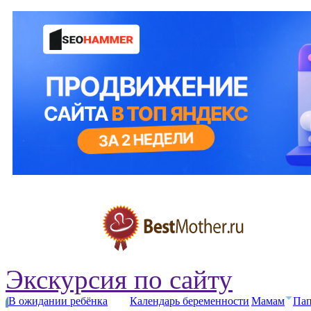
Экскурсия по сайту
В ожидании ребёнка
Календарь беременности
Мамам
Па