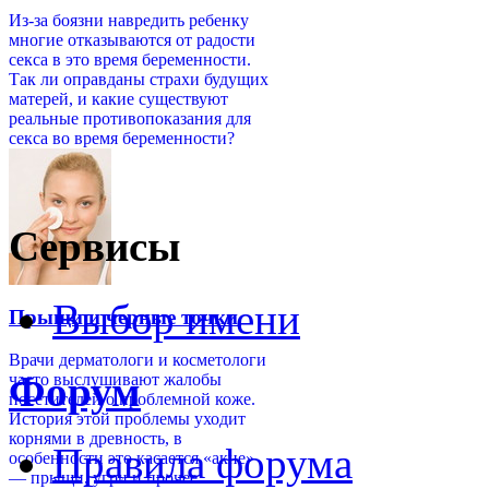
Из-за боязни навредить ребенку
многие отказываются от радости
секса в это время беременности.
Так ли оправданы страхи будущих
матерей, и какие существуют
реальные противопоказания для
секса во время беременности?
Сервисы
Выбор имени
Прыщи и черные точки
Врачи дерматологи и косметологи
Форум
часто выслушивают жалобы
посетителей о проблемной коже.
История этой проблемы уходит
корнями в древность, в
Правила форума
особенности это касается «акне»
— прыщи, угри и прочее.