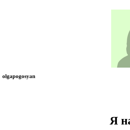
olgapogosyan
Я н