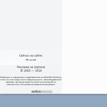
Сейчас на сайте:
79
гостей
Реклама на портале
© 2005 — 2016
Материалы и информация, представленная на сайте
Best-Mother.ru
в том или ином виде, носит информационно - рекомендательный
характер и ее нельзя заменить очной консультацией со
специалистом. Копирование материалов запрещено.