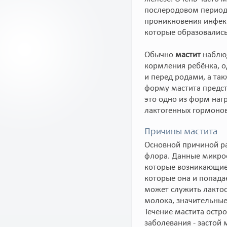
послеродовом периоде
проникновения инфек
которые образовались
Обычно
мастит
наблюд
кормления ребёнка, о
и перед родами, а та
форму мастита предст
это одно из форм наг
лактогенных гормонов
Причины мастита
Основной причиной ра
флора. Данные микро
которые возникающие 
которые она и попада
может служить лактос
молока, значительные
Течение мастита остро
заболевания - засто