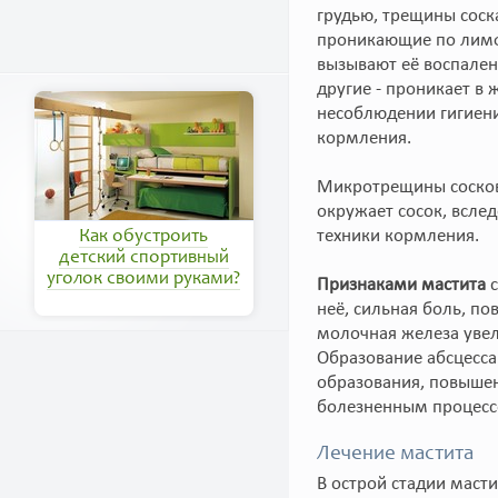
грудью, трещины соск
проникающие по лимф
вызывают её воспален
другие - проникает в 
несоблюдении гигиени
кормления.
Микротрещины сосков 
окружает сосок, всле
техники кормления.
Как обустроить
детский спортивный
уголок своими руками?
Признаками мастита
с
неё, сильная боль, п
молочная железа увел
Образование абсцесса
образования, повышен
болезненным процессо
Лечение мастита
В острой стадии маст