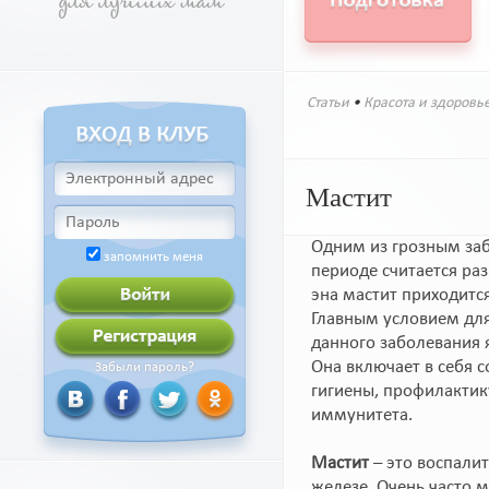
Статьи
•
Красота и здоровь
Мастит
Одним из грозным за
запомнить меня
периоде считается ра
эна мастит приходится
Главным условием дл
данного заболевания 
Она включает в себя 
Забыли пароль?
гигиены, профилактик
иммунитета.
Мастит
– это воспали
железе. Очень часто м