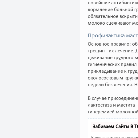
новейшие антибиотики
кормление больной гр
обязательное вскрыти
молоко сцеживают мо
Профилактика маст
Основное правило: об
трещин - их лечение.
цеживание грудного 
гигиенических правил
прикладывание к груд
околососковым кружко
недели без лечения. 
В случае присоединен
лактостаза и мастита
гиперемией молочной
Забиваем Сайты В 
Каждая ссылка анализи