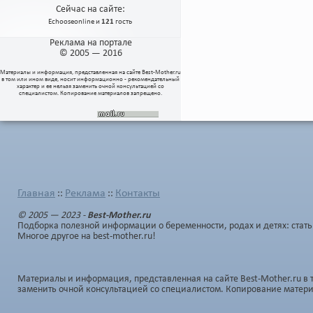
Сейчас на сайте:
Echooseonline
и
121
гость
Реклама на портале
© 2005 — 2016
Материалы и информация, представленная на сайте
Best-Mother.ru
в том или ином виде, носит информационно - рекомендательный
характер и ее нельзя заменить очной консультацией со
специалистом. Копирование материалов запрещено.
Главная
Реклама
Контакты
::
::
© 2005 — 2023 -
Best-Mother.ru
Подборка полезной информации о беременности, родах и детях: стать
Многое другое на best-mother.ru!
Материалы и информация, представленная на сайте Best-Mother.ru в 
заменить очной консультацией со специалистом. Копирование матер