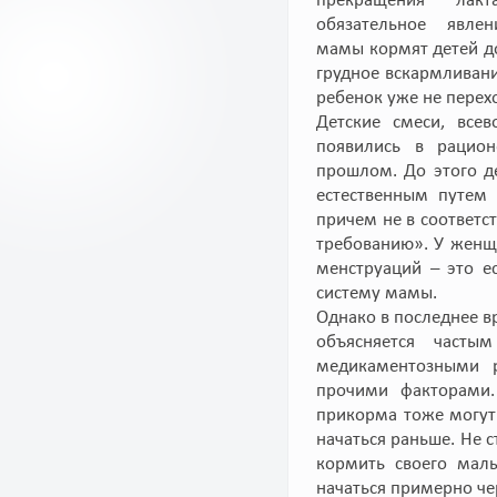
прекращения лак
обязательное явле
мамы кормят детей до
грудное вскармливани
ребенок уже не перех
Детские смеси, вс
появились в рацио
прошлом. До этого де
естественным путем
причем не в соответс
требованию». У женщи
менструаций – это е
систему мамы.
Однако в последнее вр
объясняется частым
медикаментозными р
прочими факторами.
прикорма тоже могут 
начаться раньше. Не 
кормить своего мал
начаться примерно че