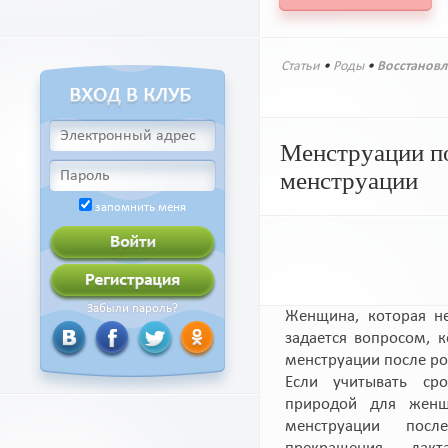
Статьи
•
Роды
•
Восстановл
Менструации по
менструации
запомнить меня
Забыли пароль?
Женщина, которая н
задается вопросом, к
менструации после р
Если учитывать ср
природой для женщ
менструации пос