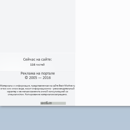
Сейчас на сайте:
116
гостей
Реклама на портале
© 2005 — 2016
Материалы и информация, представленная на сайте
Best-Mother.ru
в том или ином виде, носит информационно - рекомендательный
характер и ее нельзя заменить очной консультацией со
специалистом. Копирование материалов запрещено.