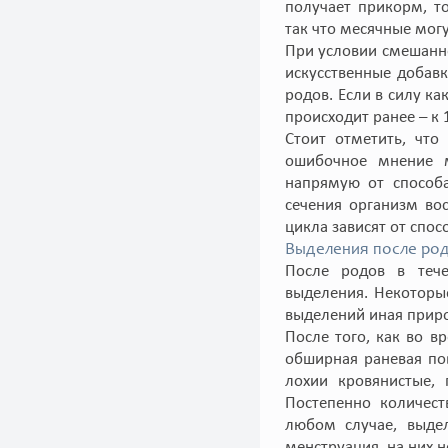
получает прикорм, т
так что месячные могу
При условии смешанно
искусственные добавк
родов. Если в силу ка
происходит ранее – к 
Стоит отметить, что
ошибочное мнение м
напрямую от способа
сечения организм во
цикла зависят от спо
Выделения после род
После родов в тече
выделения. Некоторы
выделений иная приро
После того, как во в
обширная раневая пов
лохии кровянистые,
Постепенно количест
любом случае, выдел
менструация, на них 