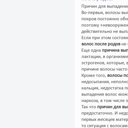
Причин для выпадения
Во-первых, волосы вы
покров постоянно обн
поэтому «невооружен
действительно не вып
Если при этом состоя
волос после родов
не 
Еще одна
причина
вып
лактации, в организм
эстрогенов, которые, 
причине волосы часто
Кроме того,
волосы п
недосыпания, неполно
кальция, недостатка п
выпадения волос мож
наркоза, в том числе 
Так что
причин для вы
предостаточно. И нед
первых месяцев матер
то ситуация с волоса