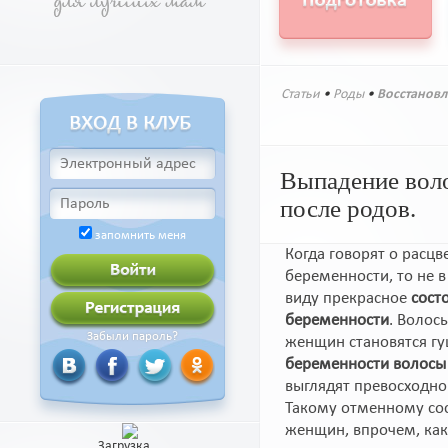
Статьи
•
Роды
•
Восстановл
Выпадение воло
после родов.
запомнить меня
Когда говорят о расцв
беременности, то не 
виду прекрасное
сост
беременности
. Волос
Забыли пароль?
женщин становятся г
беременности волосы
выглядят превосходно
Такому отменному со
женщин, впрочем, как 
Загрузка...