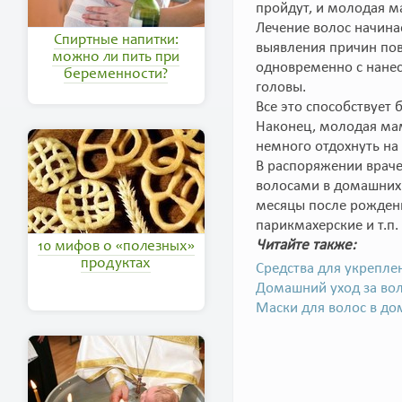
пройдут, и молодая м
Лечение волос начина
Спиртные напитки:
выявления причин по
можно ли пить при
одновременно с нанес
беременности?
головы.
Все это способствует
Наконец, молодая мам
немного отдохнуть на
В распоряжении враче
волосами в домашних 
месяцы после рождени
парикмахерские и т.п.
Читайте также:
10 мифов о «полезных»
продуктах
Средства для укрепле
Домашний уход за во
Маски для волос в до