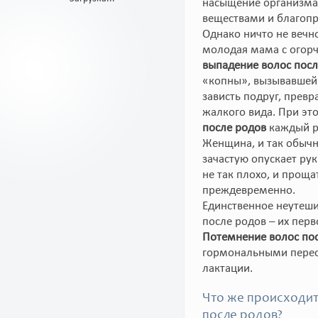
насыщение организма
веществами и благоп
Однако ничто не вечно
молодая мама с огор
выпадение волос посл
«копны», вызывавшей
зависть подруг, прев
жалкого вида. При эт
после родов
каждый ра
Женщина, и так обычн
зачастую опускает рук
не так плохо, и прощ
преждевременно.
Единственное неутеши
после родов – их перв
Потемнение волос по
гормональными перес
лактации.
Что же происходит
после родов?