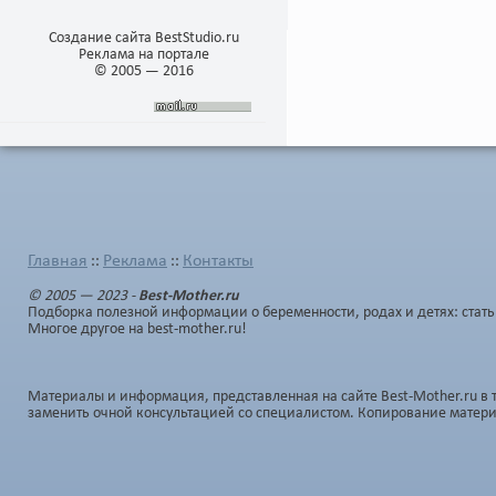
Создание сайта BestStudio.ru
Реклама на портале
© 2005 — 2016
Главная
Реклама
Контакты
::
::
© 2005 — 2023 -
Best-Mother.ru
Подборка полезной информации о беременности, родах и детях: стать
Многое другое на best-mother.ru!
Материалы и информация, представленная на сайте Best-Mother.ru в 
заменить очной консультацией со специалистом. Копирование матер