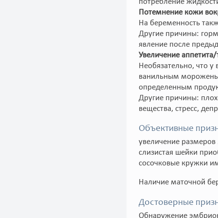
потребление жидкост
Потемнение кожи вокр
На беременность такж
Другие причины: горм
явление после преды
Увеличение аппетита/
Необязательно, что у
ванильным мороженым
определенным продукт
Другие причины: плох
вещества, стресс, де
Объективные призн
увеличение размеров 
слизистая шейки при
сосочковые кружки и
Наличие маточной бе
Достоверные призн
Обнаружение эмбриона