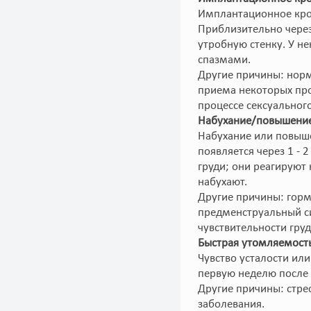
Имплантационное кров
Приблизительно через
утробную стенку. У н
спазмами.
Другие причины: норм
приема некоторых про
процессе сексуального
Набухание/повышение 
Набухание или повыше
появляется через 1 - 
груди; они реагируют
набухают.
Другие причины: горм
предменструальный с
чувствительности груд
Быстрая утомляемость
Чувство усталости ил
первую неделю после 
Другие причины: стрес
заболевания.