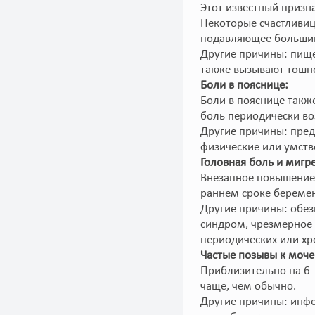
Этот известный призна
Некоторые счастливиц
подавляющее большинс
Другие причины: пище
также вызывают тошн
Боли в пояснице:
Боли в пояснице такж
боль периодически во
Другие причины: пред
физические или умств
Головная боль и мигр
Внезапное повышение
раннем сроке береме
Другие причины: обе
синдром, чрезмерное 
периодических или хр
Частые позывы к моч
Приблизительно на 6 -
чаще, чем обычно.
Другие причины: инфе