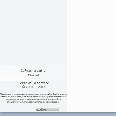
Сейчас на сайте:
49
гостей
Реклама на портале
© 2005 — 2016
Материалы и информация, представленная на сайте
Best-Mother.ru
в том или ином виде, носит информационно - рекомендательный
характер и ее нельзя заменить очной консультацией со
специалистом. Копирование материалов запрещено.