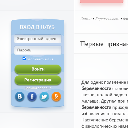
Статьи
•
Беременность
•
Фи
Первые призна
запомнить меня
Для одних появление
беременности
станови
Забыли пароль?
жизни, полной радос
малыша. Другим при
беременности
приходи
избавления от незапл
Наступление беремен
физиологических изме