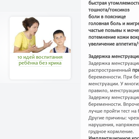
быстрая утомляемост
тошнота/токсикоз
боли в пояснице
головная боль и мигр
частые позывы к моч
потемнение кожи вокр
увеличение аппетита/
Задержка менструаци
10 идей воспитания
Задержка менструации
ребёнка без крика
распространенный
пр
беременности. При б
менструации. У многи
правило, менструация
Задержку менструаци
беременности. Впроче
лучше пройти тест на
Другие причины: чрез
нарушения, напряжени
грудное кормление.
Имплантационное кро