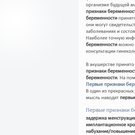
организме будущей м
признаки беременнос
беременности
принято
они могут свидетельс
заболеваниях и состо
Наиболее точную ин
беременности
можно п
консультации гинекол
В акушерстве принято
признаки беременнос
беременности
. На по
Первые признаки бер
В один из прекрасных
мысль наводят
первые
Первые признаки б
задержка менструаци
имплантационное кро
набухание/повышение 