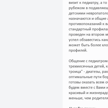
визит к педиатру, а т
рубежом в подавляюще
детскими невропатоло
назначаются и общие 
противопоказаний к в
стандартный профилак
проведен на втором м
успел обзавестись ка
может быть более хло
профилей.
Общение с педиатром 
трехмесячных детей, 
троица" - диатезы, ра
оптимальные пути бор
готовы оказать всем 
будем вместе с Вами и
красивый и жизнерад
меньше, чем родител