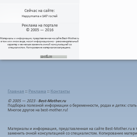
Сейчас на сайте:
Happymama
и
147
гостей
Реклама на портале
© 2005 — 2016
Материалы и информация, представленная на сайте
Best-Mother.ru
в том или ином виде, носит информационно - рекомендательный
характер и ее нельзя заменить очной консультацией со
специалистом. Копирование материалов запрещено.
Главная
Реклама
Контакты
::
::
© 2005 — 2023 -
Best-Mother.ru
Подборка полезной информации о беременности, родах и детях: стать
Многое другое на best-mother.ru!
Материалы и информация, представленная на сайте Best-Mother.ru в 
заменить очной консультацией со специалистом. Копирование матер