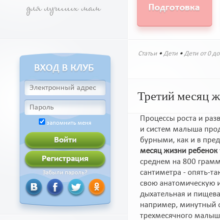
Статьи
•
Дети
•
Дети от 0 до
Третий месяц ж
Процессы роста и разв
запомнить меня
и систем малыша про
бурными, как и в пре
месяц жизни ребенок
среднем на 800 граммо
сантиметра - опять-т
Забыли пароль?
свою анатомическую 
дыхательная и пищева
например, минутный 
трехмесячного малыш