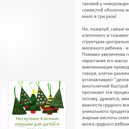
таковой у новорожден
слизистой оболочки ж
мало в три раза!
Но, пожалуй, самые и
клеточного и тканевог
структурах центральн
месячного ребенка - и
Помимо увеличения ге
нарастания его массы
миелинизация провод
говоря, клетки разли
устанавливают "делов
многолетней быстрой 
протекают эти процес
потому, думается, им
важности грудного вс
уникального продукта
жирные кислоты семе
Нескучные ёлочные
мозга грудного ребенк
игрушки для детей и