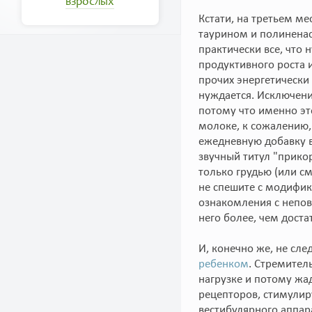
взрослых
Кстати, на третьем м
таурином и полинена
практически все, что
продуктивного роста 
прочих энергетически
нуждается. Исключени
потому что именно эт
молоке, к сожалению,
ежедневную добавку в
звучный титул "прикор
только грудью (или 
не спешите с модифик
ознакомления с непо
него более, чем доста
И, конечно же, не сл
ребенком
. Стремител
нагрузке и потому жа
рецепторов, стимули
вестибулярного аппар