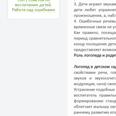
Топ-7 советов по
3. Дети играют звука
воспитанию детей.
дети любят упражнят
Работа над ошибками
произношения, а, набл
4. Ошибочные речевы
временные связи не у
Как правило, посещ
период сравнительного
концу посещения дет
предоставляет возмож
Роль логопеда и роди
Логопед в детском са
свойствами речи, го
звуков и звукосочет
модуляция, сила) сво
Устранение подобных 
воспитатель правиль
формированию станда
облегчает малышу овл
раннему развитию его