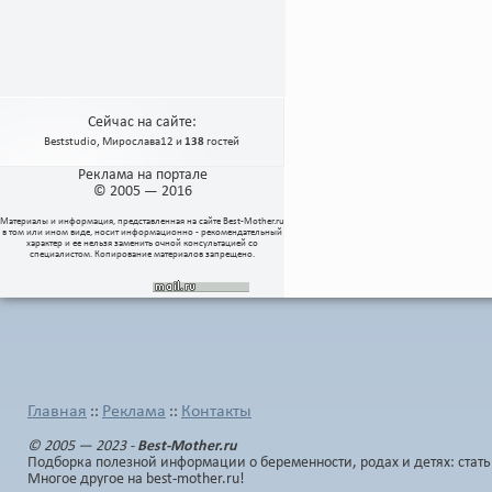
Сейчас на сайте:
Beststudio
,
Мирослава12
и
138
гостей
Реклама на портале
© 2005 — 2016
Материалы и информация, представленная на сайте
Best-Mother.ru
в том или ином виде, носит информационно - рекомендательный
характер и ее нельзя заменить очной консультацией со
специалистом. Копирование материалов запрещено.
Главная
Реклама
Контакты
::
::
© 2005 — 2023 -
Best-Mother.ru
Подборка полезной информации о беременности, родах и детях: стать
Многое другое на best-mother.ru!