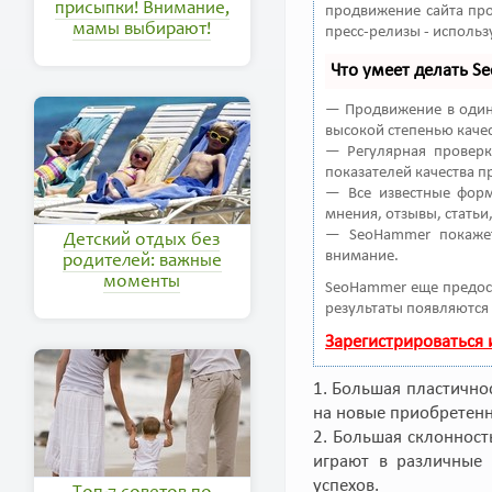
присыпки! Внимание,
продвижение сайта про
мамы выбирают!
пресс-релизы - исполь
Что умеет делать 
— Продвижение в один 
высокой степенью качес
— Регулярная проверк
показателей качества п
— Все известные форм
мнения, отзывы, статьи
— SeoHammer покажет
Детский отдых без
внимание.
родителей: важные
моменты
SeoHammer еще предос
результаты появляются 
Зарегистрироваться
1. Большая пластично
на новые приобретенн
2. Большая склонност
играют в различные 
успехов.