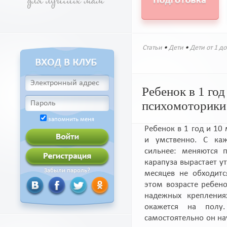
Статьи
•
Дети
•
Дети от 1 до
Ребенок в 1 год
психомоторики
запомнить меня
Ребенок в 1 год и 10
и умственно. С ка
сильнее: меняются 
карапуза вырастает у
Забыли пароль?
месяцев не обходитс
этом возрасте ребено
надежных крепления
окажется на полу.
самостоятельно он на