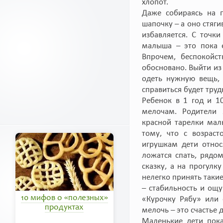
хлопот.
Даже собираясь на п
шапочку – а оно стяги
избавляется. С точк
малыша – это пока е
Впрочем, беспокойст
обосновано. Выйти из
одеть нужную вещь, 
справиться будет тру
Ребенок в 1 год и 1
мелочам. Родители 
красной тарелки мал
тому, что с возраст
игрушкам дети относ
ложатся спать, ряд
сказку, а на прогул
нелегко принять такие
– стабильность и ощу
10 мифов о «полезных»
«Курочку Рябу» или 
продуктах
мелочь – это счастье 
Маленькие дети пок