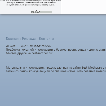
в том или ином виде, носит информационно - рекомендательный
характер и ее нельзя заменить очной консультацией со
специалистом. Копирование материалов запрещено.
Главная
Реклама
Контакты
::
::
© 2005 — 2023 -
Best-Mother.ru
Подборка полезной информации о беременности, родах и детях: стать
Многое другое на best-mother.ru!
Материалы и информация, представленная на сайте Best-Mother.ru в 
заменить очной консультацией со специалистом. Копирование матер