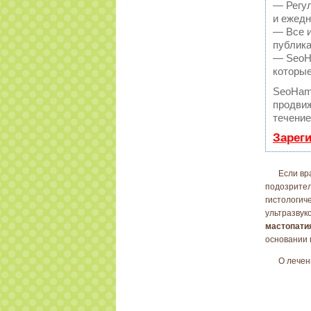
— Регул
и ежедн
— Все и
публика
— SeoHa
которые
SeoHam
продвиж
течение
Зарег
Если вр
подозрител
гистологич
ультразвук
мастопати
основании 
О лечен