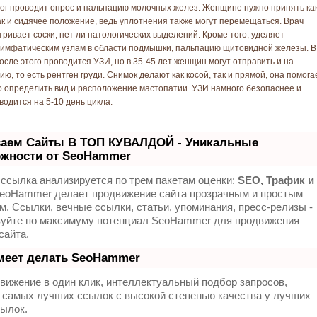
г проводит опрос и пальпацию молочных желез. Женщине нужно принять ка
ак и сидячее положение, ведь уплотнения также могут перемещаться. Врач
тривает соски, нет ли патологических выделений. Кроме того, уделяет
имфатическим узлам в области подмышки, пальпацию щитовидной железы. В
осле этого проводится УЗИ, но в 35-45 лет женщин могут отправить и на
ю, то есть рентген груди. Снимок делают как косой, так и прямой, она помога
о определить вид и расположение мастопатии. УЗИ намного безопаснее и
водится на 5-10 день цикла.
аем Сайты В ТОП КУВАЛДОЙ - Уникальные
жности от SeoHammer
ссылка анализируется по трем пакетам оценки:
SEO, Трафик и
eoHammer делает продвижение сайта прозрачным и простым
м. Ссылки, вечные ссылки, статьи, упоминания, пресс-релизы -
зуйте по максимуму потенциал SeoHammer для продвижения
сайта.
меет делать SeoHammer
ижение в один клик, интеллектуальный подбор запросов,
 самых лучших ссылок с высокой степенью качества у лучших
ылок.