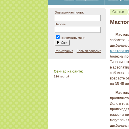
Статьи
Электронная почта:
Масто
Пароль:
Мастоп
запомнить меня
заболевани
дисбалансо
мастопати
Регистрация
Забыли пароль?
болезнь пр
Типов маст
мастопати
Сейчас на сайте:
заболевани
226
гостей
возрасте о
на 35-45 ле
Мастоп
проявляютс
Дело в том
происходят
гормоны пр
могут влия
дисбаланс 