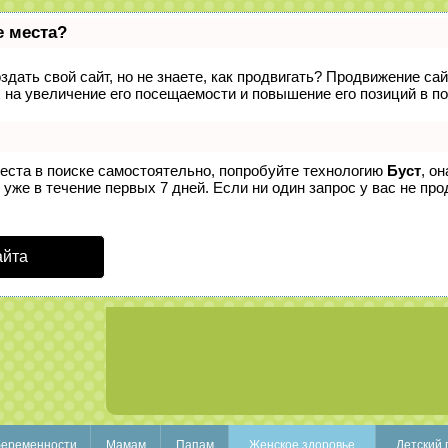
е места?
дать свой сайт, но не знаете, как продвигать? Продвижение сай
 на увеличение его посещаемости и повышение его позиций в п
места в поиске самостоятельно, попробуйте технологию
Буст
, о
уже в течение первых 7 дней. Если ни один запрос у вас не прод
айта
беременности
Мамам
Папам
Женское здоровье
Детский 