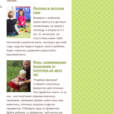
эмоции...
о.
Логопед в детском
саду
Впервые с ребенком
нужно явиться в детскую
поликлинику на прием к
логопеду в возрасте 2-х
лет. И, несмотря, на
отсутствие каких-либо
патологий в развитии речи, логопед в детском
саду, куда вы будете водить своего ребёнка,
будет помогать развитию грамотной и
красивой речи.
Игры, развивающие
мышление от
полутора до двух
лет
"Подбери фигурки".
Соберите несколько
формочек для печенья.
Постарайтесь взять те из
них, чьи очертания знакомы малышу,
например, имеющие форму известных ему
животных, елочных игрушек и других
предметов. Обведите одну из формочек.
Дайте ребенку ту формочку, чей контур вы