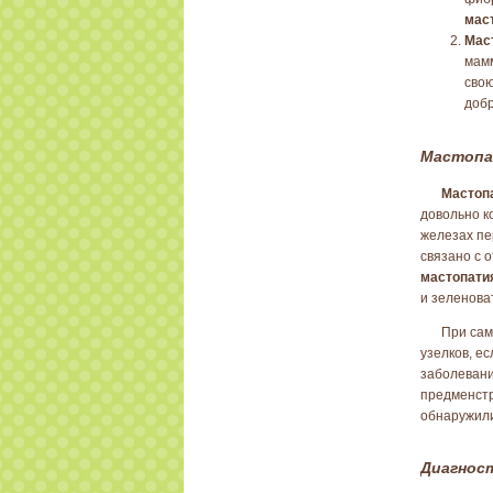
мас
Мас
мамм
сво
добр
Мастопа
Мастоп
довольно к
железах пе
связано с 
мастопати
и зеленоват
При сам
узелков, е
заболеван
предменстр
обнаружили
Диагнос