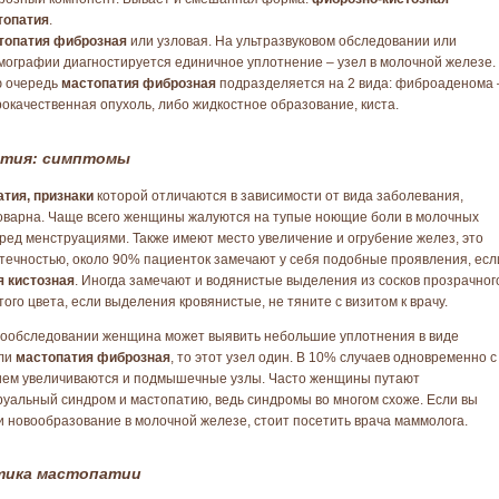
топатия
.
топатия фиброзная
или узловая. На ультразвуковом обследовании или
ографии диагностируется единичное уплотнение – узел в молочной железе.
ю очередь
мастопатия фиброзная
подразделяется на 2 вида: фиброаденома 
окачественная опухоль, либо жидкостное образование, киста.
тия: симптомы
атия, признаки
которой отличаются в зависимости от вида заболевания,
оварна. Чаще всего женщины жалуются на тупые ноющие боли в молочных
ред менструациями. Также имеют место увеличение и огрубение желез, это
отечностью, около 90% пациенток замечают у себя подобные проявления, есл
я кистозная
. Иногда замечают и водянистые выделения из сосков прозрачног
ого цвета, если выделения кровянистые, не тяните с визитом к врачу.
ообследовании женщина может выявить небольшие уплотнения в виде
сли
мастопатия фиброзная
, то этот узел один. В 10% случаев одновременно с
ием увеличиваются и подмышечные узлы. Часто женщины путают
уальный синдром и мастопатию, ведь синдромы во многом схоже. Если вы
 новообразование в молочной железе, стоит посетить врача маммолога.
тика мастопатии