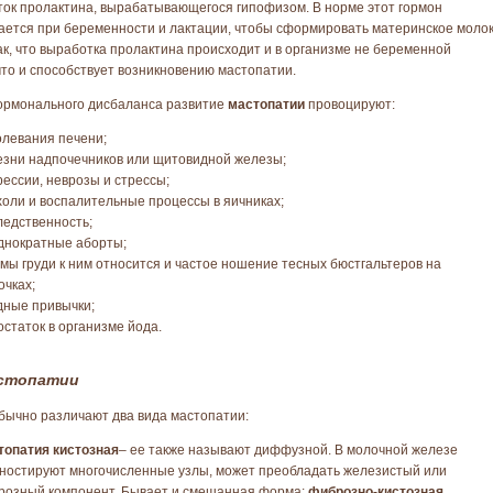
ток пролактина, вырабатывающегося гипофизом. В норме этот гормон
ется при беременности и лактации, чтобы сформировать материнское молок
ак, что выработка пролактина происходит и в организме не беременной
то и способствует возникновению мастопатии.
ормонального дисбаланса развитие
мастопатии
провоцируют:
левания печени;
зни надпочечников или щитовидной железы;
ессии, неврозы и стрессы;
оли и воспалительные процессы в яичниках;
едственность;
днократные аборты;
мы груди к ним относится и частое ношение тесных бюстгальтеров на
очках;
дные привычки;
статок в организме йода.
стопатии
бычно различают два вида мастопатии:
топатия кистозная
– ее также называют диффузной. В молочной железе
ностируют многочисленные узлы, может преобладать железистый или
розный компонент. Бывает и смешанная форма:
фиброзно-кистозная