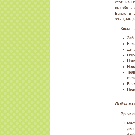
стать избы
вырабатыва
Бывает и т
женщины, ч
Кроме г
Забо
Боле
Депр
Опух
Насл
Нео
Трав
кост
Вре
Недо
Виды ма
Врачи о
Мас
диаг
фиб