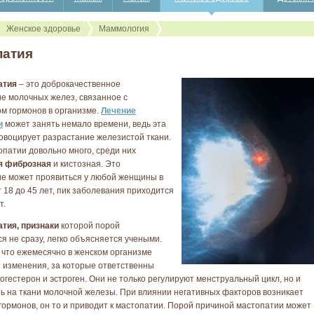
Женское здоровье
Маммология
патия
атия
– это доброкачественное
е молочных желез, связанное с
м гормонов в организме.
Лечение
и
может занять немало времени, ведь эта
овоцирует разрастание железистой ткани.
опатии довольно много, среди них
я фиброзная
и кистозная. Это
е может проявиться у любой женщины в
т 18 до 45 лет, пик заболевания приходится
т.
атия, признаки
которой порой
я не сразу, легко объясняется учеными.
, что ежемесячно в женском организме
 изменения, за которые ответственны
огестерон и эстроген. Они не только регулируют менструальный цикл, но и
ть на ткани молочной железы. При влиянии негативных факторов возникает
гормонов, он то и приводит к мастопатии. Порой причиной мастопатии может