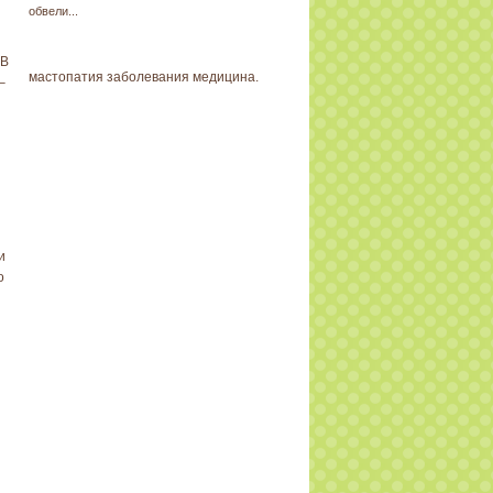
обвели...
 В
мастопатия заболевания медицина.
–
и
о