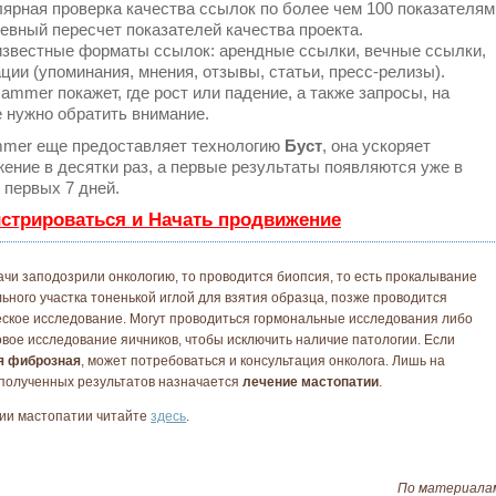
ярная проверка качества ссылок по более чем 100 показателям
евный пересчет показателей качества проекта.
звестные форматы ссылок: арендные ссылки, вечные ссылки,
ции (упоминания, мнения, отзывы, статьи, пресс-релизы).
mmer покажет, где рост или падение, а также запросы, на
 нужно обратить внимание.
mer еще предоставляет технологию
Буст
, она ускоряет
ение в десятки раз, а первые результаты появляются уже в
 первых 7 дней.
истрироваться и Начать продвижение
ачи заподозрили онкологию, то проводится биопсия, то есть прокалывание
ьного участка тоненькой иглой для взятия образца, позже проводится
еское исследование. Могут проводиться гормональные исследования либо
овое исследование яичников, чтобы исключить наличие патологии. Если
я фиброзная
, может потребоваться и консультация онколога. Лишь на
полученных результатов назначается
лечение мастопатии
.
ии мастопатии читайте
здесь
.
По материал