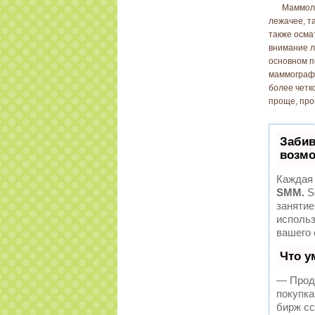
Маммоло
лежачее, т
также осма
внимание л
основном п
маммографи
более четк
проще, про
Забив
возмо
Каждая 
SMM.
S
занятие
исполь
вашего 
Что у
— Продв
покупка
бирж сс