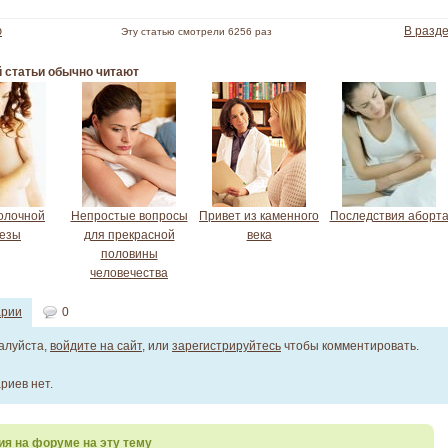
ю
В разд
Эту статью смотрели 6256 раз
й статьи обычно читают
олочной
Непростые вопросы
Привет из каменного
Последствия аборт
езы
для прекрасной
века
половины
человечества
арии
0
алуйста,
войдите на сайт
, или
зарегистрируйтесь
чтобы комментировать.
риев нет.
я на форуме на эту тему