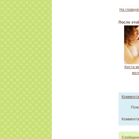
На главну
После это
Киста м
жел
Коммент
Пож
Коммента
Сообщени