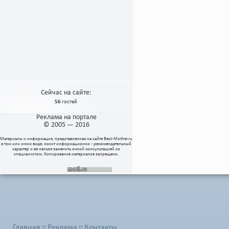
Сейчас на сайте:
56
гостей
Реклама на портале
© 2005 — 2016
Материалы и информация, представленная на сайте
Best-Mother.ru
в том или ином виде, носит информационно - рекомендательный
характер и ее нельзя заменить очной консультацией со
специалистом. Копирование материалов запрещено.
Главная
Реклама
Контакты
::
::