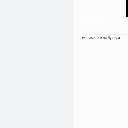
⇐ к именам на букву А