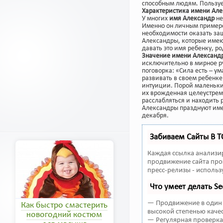
способным людям. Пользуе
Характеристика имени Ал
У многих
имя Александр
не
Именно он личным примером
необходимости оказать за
Александры, которые имею
давать это имя ребенку, р
Значение имени Александ
исключительно в мирное ру
поговорка: «Сила есть – ум
развивать в своем ребенке
интуиции. Порой маленьки
их врожденная целеустремл
расслабляться и находить 
Александры празднуют имени
декабря.
Забиваем Сайты В 
Каждая ссылка анализи
продвижение сайта про
пресс-релизы - исполь
Что умеет делать 
— Продвижение в один 
Как быстро смастерить
высокой степенью качес
новогодний костюм
— Регулярная проверка 