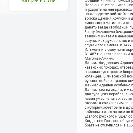
лагерей России
шедшей к ним на помощь ра
Поле он нанес решительно
и ударить на нее врасплох
новгородское войско Холмс
войска Даниил Холмский д
ливонского магистра и дер
давать везде свободный пу
За эту блестящую бескровн
великим князем в намерени
вступились духовенство и 
случай его измены. В 1477
Ильмень и в одну ночь окр
В 1487 г. он взял Казань 
Магомет-Аминя.
Даниил Федорович Адашев,
казанских походах, отвоевы
начальствуя отрядом боярс
ногайцев. В Ливонской вой
русское войско страшно оп
Даниил Адашев особенно п
Даниил сел на лодки, им с
два турецких корабля, выс
навел ужас на татар, заст
отослал к очаковским пашам
с которым хочет быть в др
войском гнался за ним по 
удалого русского и ушел об
Когда гнев Грозного обру
брата не отступился и в 156