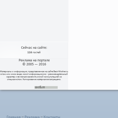
Сейчас на сайте:
116
гостей
Реклама на портале
© 2005 — 2016
Материалы и информация, представленная на сайте
Best-Mother.ru
в том или ином виде, носит информационно - рекомендательный
характер и ее нельзя заменить очной консультацией со
специалистом. Копирование материалов запрещено.
Главная
Реклама
Контакты
::
::