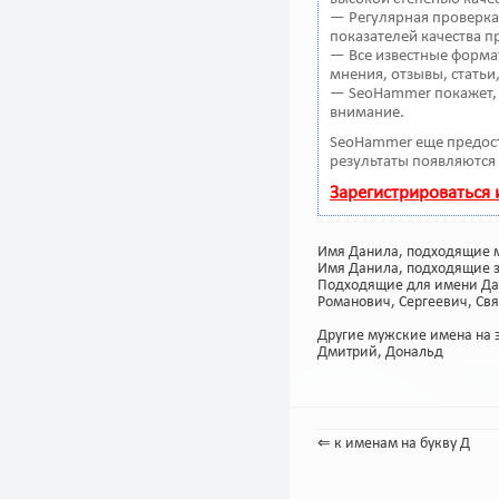
— Регулярная проверка 
показателей качества п
— Все известные форма
мнения, отзывы, статьи
— SeoHammer покажет, г
внимание.
SeoHammer еще предос
результаты появляются 
Зарегистрироваться
Имя Данила, подходящие 
Имя Данила, подходящие 
Подходящие для имени Дан
Романович, Сергеевич, Св
Другие мужские имена на э
Дмитрий
,
Дональд
⇐ к именам на букву Д