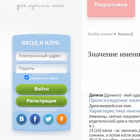
Выбор имени
•
Буква Д
Значение имени
запомнить меня
Данила
(Даниил) - мой судья
Происхождение имен
Древнееврейское имя.
Забыли пароль?
Характеристика имен
Именины, святые покровит
родительский дом и поступ
в.).
23 (10) июля - св. мученик
сожжен, а потом кости всех