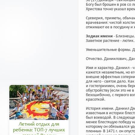
30 (17) декабря - святейш
Богу был брошен в ров со л
Христова точно указал вре
Суеверия, приметы, обычаи
врачевания: чистой холстин
отжимают ее в посудину и х
Зодиак имени
- Близнецы.
Заветное растение - лютик
Уменьшительные формы. Да
Отчество. Даниилович, Да
Имя и характер. Даниил - 
кажется незаметным, но е
внешне эффектных соперни
для не­го - святое дело. 
и гостеприимен, очень бер
обустройству (если это не 
безошибочно, с первого вз
красоткой.
История имени. Даниил Дми
известным в истории блест
был воеводой. В следующе
менее блестящую победу н
Летний отдых для
которому он обязывался уд
ребенка: ТОП-7 лучших
пленных- В 1471 г. он опу