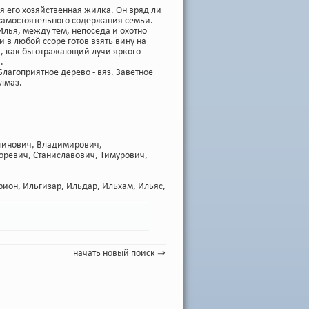
ся его хозяйственная жилка. Он вряд ли
я самостоятельного содержания семьи.
лья, между тем, непоседа и охотно
и в любой ссоре готов взять вину на
ек, как бы отражающий лучи яркого
.
Благоприятное дерево - вяз. Заветное
алмаз.
нтинович, Владимирович,
оревич, Станиславович, Тимурович,
рион
,
Ильгизар
,
Ильдар
,
Ильхам
,
Ильяс
,
начать новый поиск ⇒