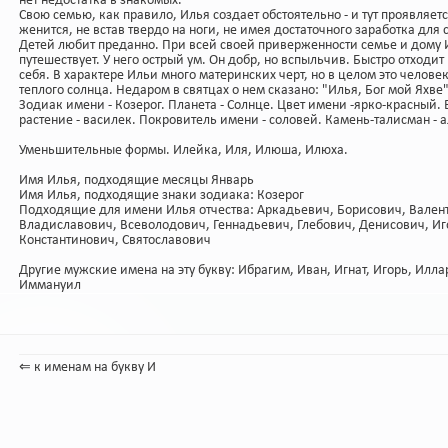
нет недостатка в знакомых.
Свою семью, как правило, Илья создает обстоятельно - и тут проявляет
женится, не встав твердо на ноги, не имея достаточного заработка дл
Детей любит преданно. При всей своей приверженности семье и дому И
путешествует. У него острый ум. Он добр, но вспыльчив. Быстро отходит 
себя. В характере Ильи много материнских черт, но в целом это челов
теплого солнца. Недаром в святцах о нем сказано: "Илья, Бог мой Яхве"
Зодиак имени - Козерог. Планета - Солнце. Цвет имени -ярко-красный. 
растение - василек. Покровитель имени - соловей. Камень-талисман - 
Уменьшительные формы. Илейка, Иля, Илюша, Илюха.
Имя Илья, подходящие месяцы Январь
Имя Илья, подходящие знаки зодиака: Козерог
Подходящие для имени Илья отчества: Аркадьевич, Борисович, Вале
Владиславович, Всеволодович, Геннадьевич, Глебович, Денисович, Иг
Константинович, Святославович
Другие мужские имена на эту букву:
Ибрагим
,
Иван
,
Игнат
,
Игорь
,
Илла
Иммануил
⇐ к именам на букву И