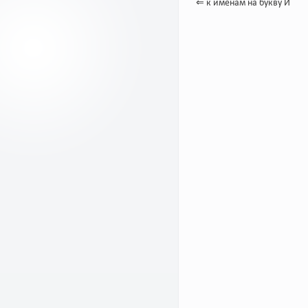
⇐ к именам на букву И