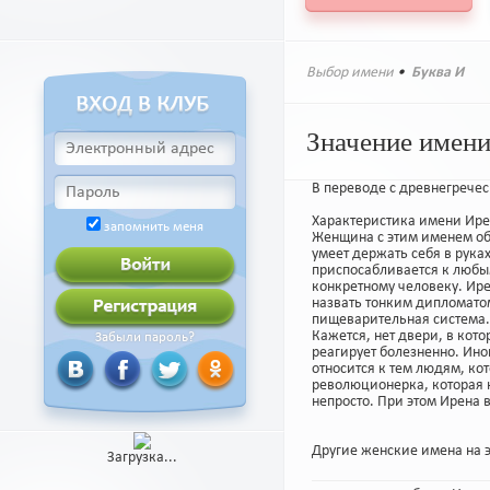
Выбор имени
•
Буква И
Значение имен
В переводе с древнегречес
Характеристика имени Ире
запомнить меня
Женщина с этим именем об
умеет держать себя в руках
приспосабливается к любым
конкретному человеку. Ире
назвать тонким дипломатом
пищеварительная система. 
Кажется, нет двери, в кот
Забыли пароль?
реагирует болезненно. Иног
относится к тем людям, ко
революционерка, которая н
непросто. При этом Ирена 
Другие женские имена на э
Загрузка...