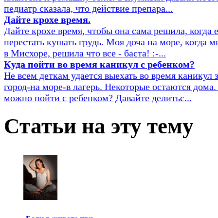
педиатр сказала, что действие препара...
Дайте крохе время.
Дайте крохе время, чтобы она сама решила, когда 
перестать кушать грудь. Моя доча на море, когда 
в Мисхоре, решила что все - баста! :-...
Куда пойти во время каникул с ребенком?
Не всем деткам удается выехать во время каникул 
город-на море-в лагерь. Некоторые остаются дома.
можно пойти с ребенком? Давайте делитьс...
Статьи на эту тему