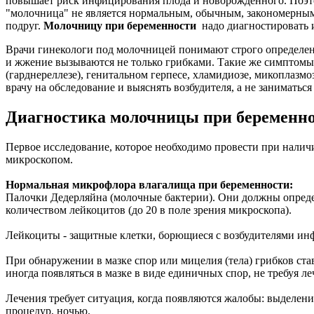
повышает риск инфицирования плода и новорожденного. Поэто
"молочница" не является нормальным, обычным, закономерным
подруг.
Молочницу при беременности
надо диагностировать и
Врачи гинекологи под молочницей понимают строго определенн
и жжение вызываются не только грибками. Такие же симптомы 
(гарднереллезе), генитальном герпесе, хламидиозе, микоплазмо
врачу на обследование и выяснять возбудителя, а не заниматься
Диагностика молочницы при беременн
Первое исследование, которое необходимо провести при наличи
микроскопом.
Нормальная микрофлора влагалища при беременности:
Палочки Дедерляйна (молочные бактерии). Они должны опреде
количеством лейкоцитов (до 20 в поле зрения микроскопа).
Лейкоциты - защитные клетки, борющиеся с возбудителями ин
При обнаружении в мазке спор или мицелия (тела) грибков ста
иногда появляться в мазке в виде единичных спор, не требуя ле
Лечения требует ситуация, когда появляются жалобы: выделени
процедур, ночью.