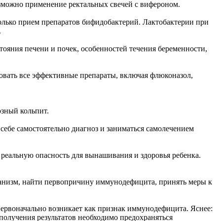
зможно применение ректальных свечей с вифероном.
только прием препаратов бифидобактерий. Лактобактерии при
.
тояния печени и почек, особенностей течения беременности,
овать все эффективные препараты, включая флюконазол,
озный кольпит.
 себе самостоятельно диагноз и заниматься самолечением
й реальную опасность для вынашивания и здоровья ребенка.
анизм, найти первопричину иммунодефицита, принять меры к
первоначально возникает как признак иммунодефицита. Яснее:
до получения результатов необходимо предохраняться