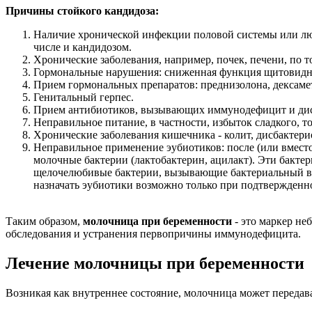
Причины стойкого кандидоза:
Наличие хронической инфекции половой системы или люб
числе и кандидозом.
Хронические заболевания, например, почек, печени, по т
Гормональные нарушения: сниженная функция щитовидно
Прием гормональных препаратов: преднизолона, дексаме
Генитальный герпес.
Прием антибиотиков, вызывающих иммунодефицит и дисба
Неправильное питание, в частности, избыток сладкого, 
Хронические заболевания кишечника - колит, дисбактери
Неправильное применение эубиотиков: после (или вмест
молочные бактерии (лактобактерин, ацилакт). Эти бактер
щелочелюбивые бактерии, вызывающие бактериальный ваг
назначать эубиотики возможно только при подтвержденно
Таким образом,
молочница при беременности
- это маркер не
обследования и устранения первопричины иммунодефицита.
Лечение молочницы при беременности
Возникая как внутреннее состояние, молочница может передава