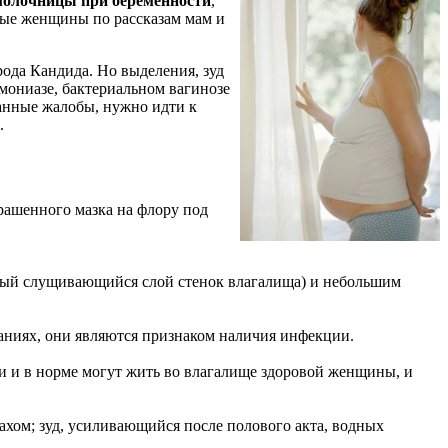
молочницы при беременности
,
рые женщины по рассказам мам и
ода Кандида. Но выделения, зуд
мониазе, бактериальном вагинозе
санные жалобы, нужно идти к
.
рашенного мазка на флору под
тный слущивающийся слой стенок влагалища) и небольшим
аниях, они являются признаком наличия инфекции.
ки и в норме могут жить во влагалище здоровой женщины, и
ахом; зуд, усиливающийся после полового акта, водных