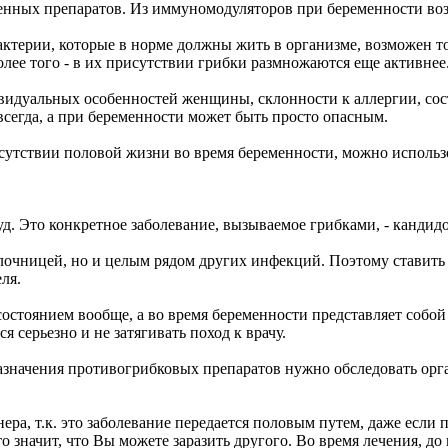
енных препаратов. Из иммуномодуляторов при беременности во
бактерии, которые в норме должны жить в организме, возможен 
лее того - в их присутствии грибки размножаются еще активнее
ивидуальных особенностей женщины, склонности к аллергии, сос
сегда, а при беременности может быть просто опасным.
тсутствии половой жизни во время беременности, можно использ
уд. Это конкретное заболевание, вызываемое грибками, - кандид
олочницей, но и целым рядом других инфекций. Поэтому ставить
ля.
 состоянием вообще, а во время беременности представляет собо
серьезно и не затягивать поход к врачу.
значения противогрибковых препаратов нужно обследовать орг
а, т.к. это заболевание передается половым путем, даже если 
 это значит, что Вы можете заразить другого. Во время лечения, 