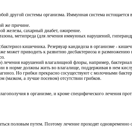
ой другой системы организма. Иммунная система истощается в б
ой же причине.
й железы, сахарный диабет, ожирение.
тазона, метипреда (для лечения иммунных нарушений, гиперанд
ктериоз кишечника. Резервуар кандидоза в организме - кишечни
тоже может приводить к развитию дисбактериоза и размножению 
оз.
о) лечения нарушений влагалищной флоры, например, бактериаль
ии в норме должны жить во влагалище, поддерживая в нем кислу
иноз. Но грибки прекрасно сосуществуют с молочными бактери
м (мазком, а лучше посевом) отсутствии грибков.
благополучия в организме, и кроме специфического лечения пр
ться половым путем. Поэтому лечение проходят одновременно об