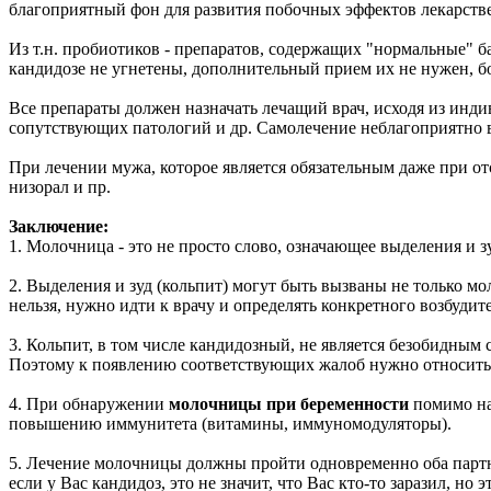
благоприятный фон для развития побочных эффектов лекарств
Из т.н. пробиотиков - препаратов, содержащих "нормальные" 
кандидозе не угнетены, дополнительный прием их не нужен, бо
Все препараты должен назначать лечащий врач, исходя из инд
сопутствующих патологий и др. Самолечение неблагоприятно в
При лечении мужа, которое является обязательным даже при о
низорал и пр.
Заключение:
1. Молочница - это не просто слово, означающее выделения и з
2. Выделения и зуд (кольпит) могут быть вызваны не только м
нельзя, нужно идти к врачу и определять конкретного возбудите
3. Кольпит, в том числе кандидозный, не является безобидным
Поэтому к появлению соответствующих жалоб нужно относиться 
4. При обнаружении
молочницы при беременности
помимо на
повышению иммунитета (витамины, иммуномодуляторы).
5. Лечение молочницы должны пройти одновременно оба партнер
если у Вас кандидоз, это не значит, что Вас кто-то заразил, но