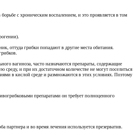
орьбе с хроническим воспалением, и это проявляется в том
рогении).
к, оттуда грибки попадают в другие места обитания.
грибков.
ного вагиноза, часто назначаются препараты, содержащие
ю среду, и при их достаточном количестве не могут поселиться
ями в кислой среде и размножаются в этих условиях. Поэтому
отивогрибковыми препаратами он требует полноценного
а партнера и во время лечения используется презерватив.