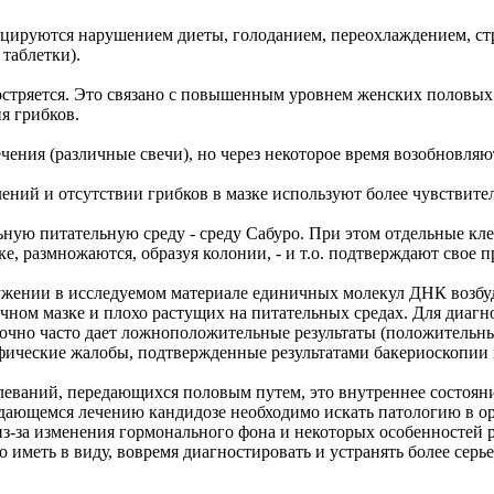
цируются нарушением диеты, голоданием, переохлаждением, ст
таблетки).
бостряется. Это связано с повышенным уровнем женских полов
я грибков.
ения (различные свечи), но через некоторое время возобновляю
ний и отсутствии грибков в мазке используют более чувствите
ьную питательную среду - среду Сабуро. При этом отдельные кл
е, размножаются, образуя колонии, - и т.о. подтверждают свое 
ужении в исследуемом материале единичных молекул ДНК возбу
ычном мазке и плохо растущих на питательных средах. Для диагн
аточно часто дает ложноположительные результаты (положительны
фические жалобы, подтвержденные результатами бакериоскопии 
олеваний, передающихся половым путем, это внутреннее состоян
ающемся лечению кандидозе необходимо искать патологию в ор
из-за изменения гормонального фона и некоторых особенностей
иметь в виду, вовремя диагностировать и устранять более серье