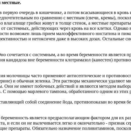
 местные.
в первую очередь в кишечнике, а потом всасывающиеся в кровь 
едпочтительным по сравнению с местным (свечи, кремы), поскол
во влагалище грибки живут в толще стенок, а местные препарат
е от системных, действующих через кровь на все клетки. Однак
нности возможен лишь прием малоэффективного нистатина и пи
фективностью и нетоксичен даже в высоких дозах. Остальные с
Оно сочетается с системным, а во время беременности является 
я кандидоза вне беременности клотримазол (канестен) противо
ия молочницы часто применяют антисептические и противовосп
церине) и обычная зеленка. Эти растворы механически удаляют м
ы. Они не имеют побочных действий и являются методом выбора
 С помощью марлевого тампона, обработанного одним из этих р
ставляющий собой соединение йода, противопоказан во время б
и беременность является предрасполагающим фактором для их раз
а, и если он не вылечивается легко и окончательно - признак с
е препараты. Обязательно назначение поливитаминов, посколь