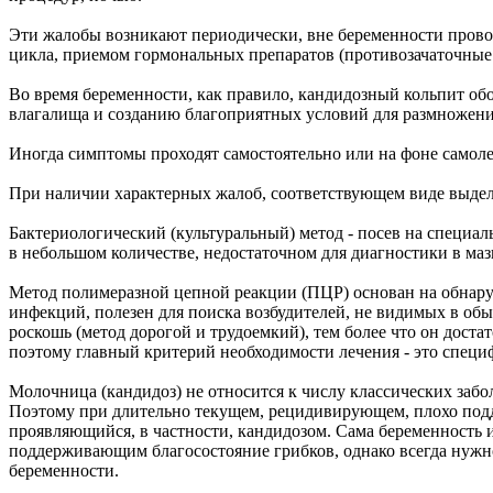
Эти жалобы возникают периодически, вне беременности прово
цикла, приемом гормональных препаратов (противозачаточные 
Во время беременности, как правило, кандидозный кольпит о
влагалища и созданию благоприятных условий для размножени
Иногда симптомы проходят самостоятельно или на фоне самолеч
При наличии характерных жалоб, соответствующем виде выделе
Бактериологический (культуральный) метод - посев на специал
в небольшом количестве, недостаточном для диагностики в мазк
Метод полимеразной цепной реакции (ПЦР) основан на обнар
инфекций, полезен для поиска возбудителей, не видимых в об
роскошь (метод дорогой и трудоемкий), тем более что он дост
поэтому главный критерий необходимости лечения - это специ
Молочница (кандидоз) не относится к числу классических заб
Поэтому при длительно текущем, рецидивирующем, плохо подд
проявляющийся, в частности, кандидозом. Сама беременность 
поддерживающим благосостояние грибков, однако всегда нужно 
беременности.