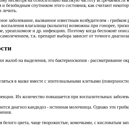
му несмотря на относительно высокую частоту встречаемости
 и безобидным спутником этого состояния, как считают некото
 лечить.
ое заболевание, вызванное известным возбудителем - грибком р
воспаления влагалища (кольпита) возможны при гонорее, трихо
зе, уреаплазмозе и др. инфекциях. Поэтому когда беспокоят опи
 самолечением, т.к. препарат выбора зависит от точного диагноза
ости
и жалоб на выделения, это бактериоскопия - рассматривание ок
ляться в мазке вместе с эпителиальными клетками (поверхнос
фекции. Их количество повышается при воспалительных заболев
вится диагноз кандидоз - истинная молочница. Однако эти гриб
чения.
я белого цвета, чаще творожистые, комочками, с кисловатым зап