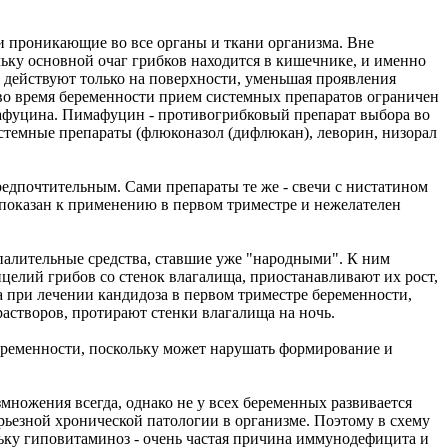
и проникающие во все органы и ткани организма. Вне
ьку основной очаг грибков находится в кишечнике, и именно
ы действуют только на поверхности, уменьшая проявления
о во время беременности прием системных препаратов ограничен
мафуцина. Пимафуцин - противогрибковый препарат выбора во
истемные препараты (флюконазол (дифлюкан), леворин, низорал
предпочтительным. Сами препараты те же - свечи с нистатином
показан к применению в первом триместре и нежелателен
алительные средства, ставшие уже "народными". К ним
ицелий грибов со стенок влагалища, приостанавливают их рост,
 при лечении кандидоза в первом триместре беременности,
астворов, протирают стенки влагалища на ночь.
еременности, поскольку может нарушать формирование и
множения всегда, однако не у всех беременных развивается
ерьезной хронической патологии в организме. Поэтому в схему
ку гиповитаминоз - очень частая причина иммунодефицита и