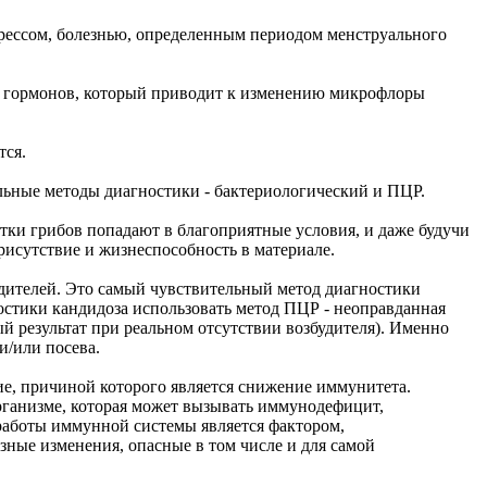
рессом, болезнью, определенным периодом менструального
ых гормонов, который приводит к изменению микрофлоры
тся.
льные методы диагностики - бактериологический и ПЦР.
етки грибов попадают в благоприятные условия, и даже будучи
присутствие и жизнеспособность в материале.
дителей. Это самый чувствительный метод диагностики
остики кандидоза использовать метод ПЦР - неоправданная
й результат при реальном отсутствии возбудителя). Именно
и/или посева.
ие, причиной которого является снижение иммунитета.
ганизме, которая может вызывать иммунодефицит,
 работы иммунной системы является фактором,
зные изменения, опасные в том числе и для самой