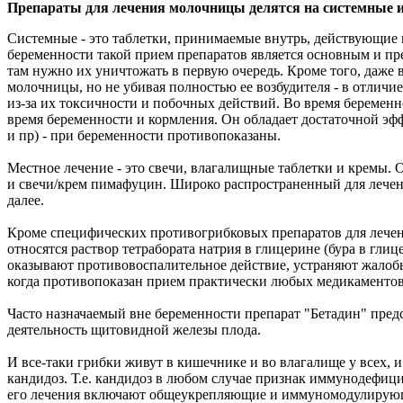
Препараты для лечения молочницы делятся на системные и
Системные - это таблетки, принимаемые внутрь, действующие 
беременности такой прием препаратов является основным и пр
там нужно их уничтожать в первую очередь. Кроме того, даже 
молочницы, но не убивая полностью ее возбудителя - в отличи
из-за их токсичности и побочных действий. Во время береме
время беременности и кормления. Он обладает достаточной эф
и пр) - при беременности противопоказаны.
Местное лечение - это свечи, влагалищные таблетки и кремы. 
и свечи/крем пимафуцин. Широко распространенный для лечени
далее.
Кроме специфических противогрибковых препаратов для лечен
относятся раствор тетрабората натрия в глицерине (бура в гли
оказывают противовоспалительное действие, устраняют жалоб
когда противопоказан прием практически любых медикаментов.
Часто назначаемый вне беременности препарат "Бетадин" пред
деятельность щитовидной железы плода.
И все-таки грибки живут в кишечнике и во влагалище у всех, 
кандидоз. Т.е. кандидоз в любом случае признак иммунодефицит
его лечения включают общеукрепляющие и иммуномодулирующи