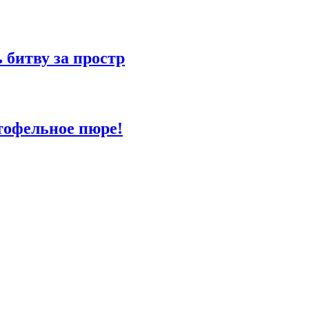
битву за простр
тофельное пюре!