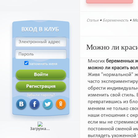
Статьи
•
Беременность
•
Мо
Можно ли краси
Многих
беременных 
запомнить меня
можно ли красить во
Живя "нормальной" ж
часто экспериментиру
обрести индивидуальн
изменить свой стиль. В
Забыли пароль?
превратившись из бло
меняем не только свою
наши отношения с ок
если мы не стремимс
постоянной сменой им
Загрузка...
выглядеть ухоженной 