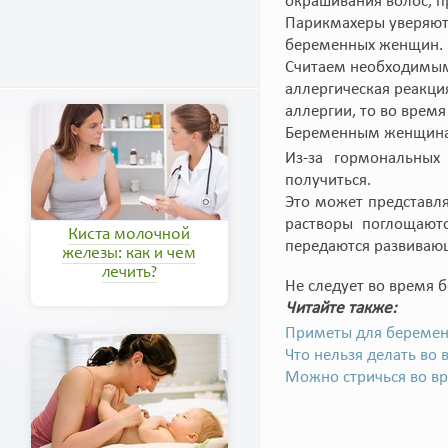
окрашивания волос, п
Парикмахеры уверяют,
беременных женщин.
Считаем необходимым 
аллергическая реакция
аллергии, то во врем
Беременным женщинам
Из-за гормональных
получиться.
Это может представля
растворы поглощаютс
Киста молочной
передаются развивающ
железы: как и чем
лечить?
Не следует во время 
Читайте также:
Приметы для береме
Что нельзя делать во
Можно стричься во в