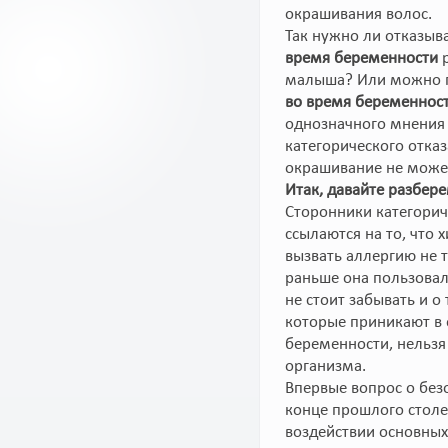
окрашивания волос.
Так нужно ли отказыва
время беременности
р
малыша? Или можно 
во время беременнос
однозначного мнения 
категорического отка
окрашивание не может
Итак, давайте разбер
Сторонники категорич
ссылаются на то, что 
вызвать аллергию не 
раньше она пользовал
не стоит забывать и о
которые приникают в о
беременности, нельзя
организма.
Впервые вопрос о без
конце прошлого столе
воздействии основных