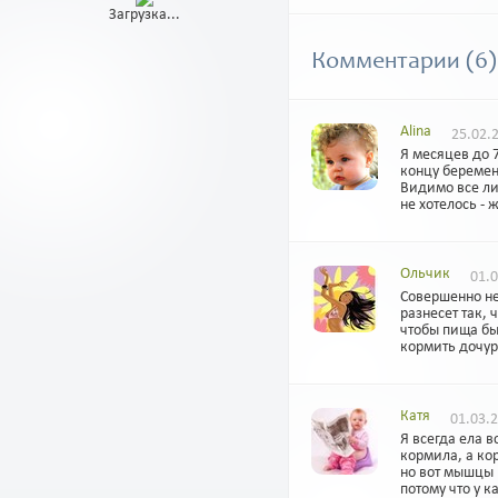
Загрузка...
Комментарии (6)
Alina
25.02.2
Я месяцев до 7
концу беремен
Видимо все ли
не хотелось - 
Ольчик
01.0
Совершенно не
разнесет так, 
чтобы пища бы
кормить дочур
Катя
01.03.2
Я всегда ела в
кормила, а кор
но вот мышцы п
потому что у 