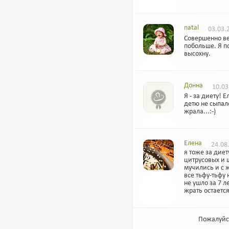
natal
03.03.2
Совершенно ве
побольше. Я п
высохну.
Донна
10.03
Я - за диету! 
детю не сыпало
жрала...:-)
Елена
24.08.
я тоже за дие
цитрусовых и ш
мучились и с ж
все тьфу-тьфу 
не ушло за 7 л
жрать остаетс
Пожалуйс