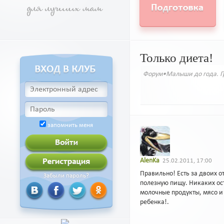
Только диета!
Форум
•
Малыши до года. Г
запомнить меня
AlenKa
25.02.2011, 17:00
Правильно! Есть за двоих о
Забыли пароль?
полезную пищу. Никаких ос
молочные продукты, мясо и т
ребенка!.