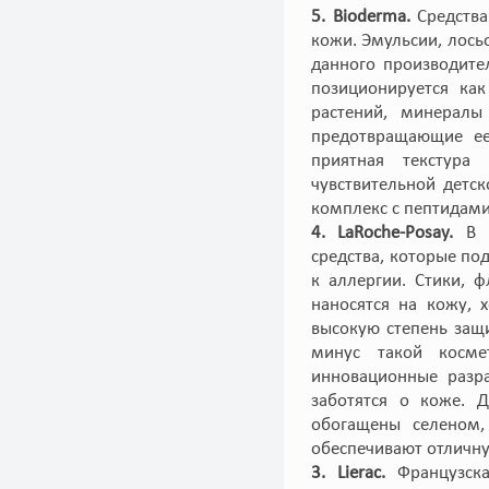
5. Bioderma.
Средств
кожи. Эмульсии, лось
данного производител
позиционируется как
растений, минералы
предотвращающие ее
приятная текстура
чувствительной детс
комплекс с пептидами
4. LaRoche-Posay.
В 
средства, которые по
к аллергии. Стики, 
наносятся на кожу, 
высокую степень защи
минус такой космет
инновационные разра
заботятся о коже. 
обогащены селеном,
обеспечивают отличну
3. Lierac.
Французск