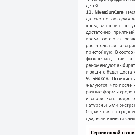
детей.
10. NiveaSunCare.
Несм
далеко не каждому ч
крем, молочко по ух
достаточно приятный
время остаются разв
растительные экстр
пристойную. В состав
физические, так и
рекомендуют выбирать
и защита будет достат
9. Биокон.
Позиционир
жалуются, что после 
разные формы средств
и спреи. Есть водост
натуральными экстра
бюджетная со средне
два, если нанести сли
Сервис онлайн-запи