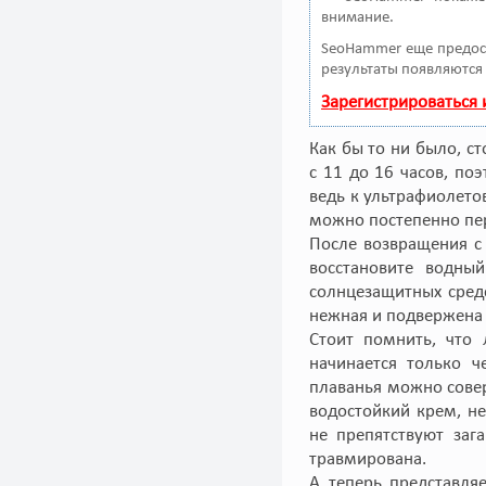
внимание.
SeoHammer еще предос
результаты появляются 
Зарегистрироваться
Как бы то ни было, с
с 11 до 16 часов, по
ведь к ультрафиолето
можно постепенно пер
После возвращения с
восстановите водны
солнцезащитных средс
нежная и подвержена
Стоит помнить, что 
начинается только ч
плаванья можно совер
водостойкий крем, н
не препятствуют заг
травмирована.
А теперь представля