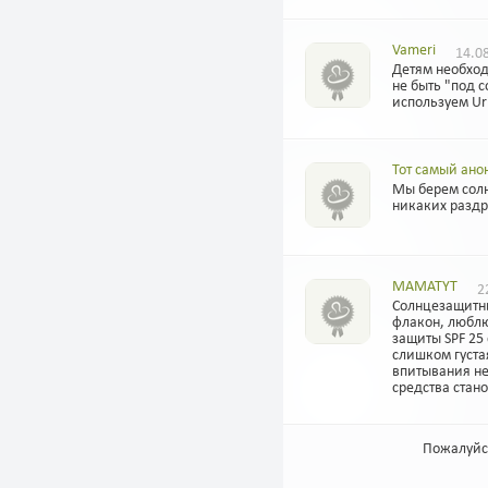
Vameri
14.08
Детям необход
не быть "под с
используем Ur
Тот самый ано
Мы берем солн
никаких разд
MAMATYT
22
Солнцезащитны
флакон, люблю
защиты SPF 25 
слишком густа
впитывания не
средства стан
Пожалуйс