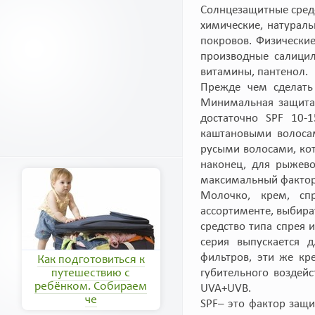
Солнцезащитные средс
химические, натурал
покровов. Физические
производные салицил
витамины, пантенол.
Прежде чем сделать 
Минимальная защита
достаточно SPF 10-
каштановыми волосам
русыми волосами, кот
наконец, для рыжев
максимальный фактор 
Молочко, крем, с
ассортименте, выбира
средство типа спрея 
серия выпускается д
фильтров, эти же кр
Как подготовиться к
губительного воздейс
путешествию с
ребёнком. Собираем
UVA+UVB.
че
SPF– это фактор защи