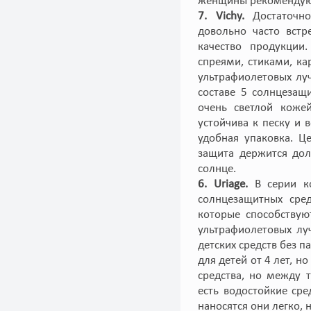
женщины рекомендуют
7. Vichy.
Достаточно
довольно часто встр
качество продукции
спреями, стиками, к
ультрафиолетовых лу
составе 5 солнцезащ
очень светлой кожей
устойчива к песку и 
удобная упаковка. Ц
защита держится дол
солнце.
6. Uriage.
В серии ко
солнцезащитных сред
которые способству
ультрафиолетовых луч
детских средств без 
для детей от 4 лет, н
средства, но между 
есть водостойкие сре
наносятся они легко, 