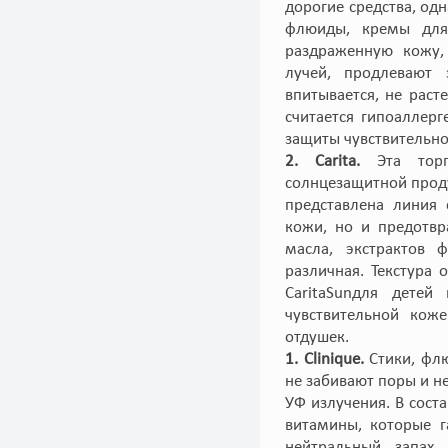
дорогие средства, од
флюиды, кремы для 
раздраженную кожу,
лучей, продлевают з
впитывается, не раст
считается гипоаллер
защиты чувствительно
2. Carita.
Эта тор
солнцезащитной проду
представлена линия 
кожи, но и предотвр
масла, экстрактов 
различная. Текстура 
CaritaSunдля дете
чувствительной коже
отдушек.
1. Clinique.
Стики, фл
не забивают поры и н
УФ излучения. В сост
витамины, которые г
нейтральный запах,