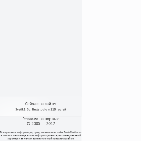
Сейчас на сайте:
Svetik8
,
Sd
,
Beststudio
и
115
гостей
Реклама на портале
© 2005 — 2017
Материалы и информация, представленная на сайте
Best-Mother.ru
в том или ином виде, носит информационно - рекомендательный
характер и ее нельзя заменить очной консультацией со