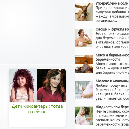
Употребление соли
При использовании 
пищевая добавка. 
жажду, а чрезмерн
организме...
Овощи и фрукты во
Это не только сама
для беременной же
витаминов, органич
оказывать мягкое 
Мясо и беременнос
беременности
Мясо животных, ры
белка, жиров и ви
для беременной же
Молоко и молочные
Любые продукты эт
беременной женщи
кальция и белка. 
увеличивается, осо
Дети киноактеры: тогда
Жидкость при бер
Пейте столько, ско
и сейчас
анализами мочи и 
отекали конечности
беременности (вода