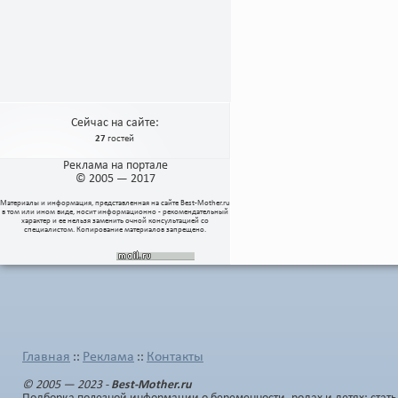
Сейчас на сайте:
27
гостей
Реклама на портале
© 2005 — 2017
Материалы и информация, представленная на сайте
Best-Mother.ru
в том или ином виде, носит информационно - рекомендательный
характер и ее нельзя заменить очной консультацией со
специалистом. Копирование материалов запрещено.
Главная
Реклама
Контакты
::
::
© 2005 — 2023 -
Best-Mother.ru