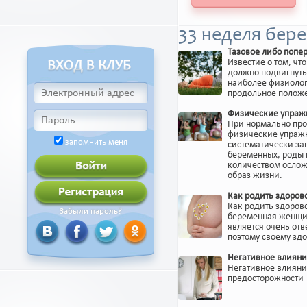
33 неделя бер
Тазовое либо попе
Известие о том, ч
должно подвигнуть
наиболее физиолог
продольное положе
Физические упраж
При нормально пр
физические упражн
запомнить меня
систематически з
беременных, роды 
количеством осло
образ жизни.
Как родить здоров
Как родить здоров
Забыли пароль?
беременная женщин
является очень от
поэтому своему зд
Негативное влияни
Негативное влияни
предосторожности