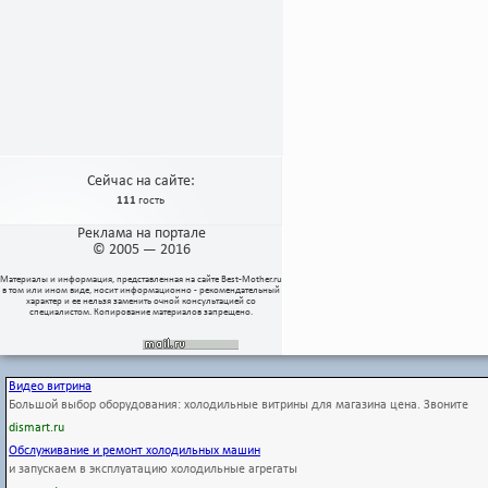
Сейчас на сайте:
111
гость
Реклама на портале
© 2005 — 2016
Материалы и информация, представленная на сайте
Best-Mother.ru
в том или ином виде, носит информационно - рекомендательный
характер и ее нельзя заменить очной консультацией со
специалистом. Копирование материалов запрещено.
Видео витрина
Большой выбор оборудования: холодильные витрины для магазина цена. Звоните
dismart.ru
Обслуживание и ремонт холодильных машин
и запускаем в эксплуатацию холодильные агрегаты