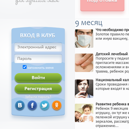
9 месяц
Что необходимо пр
Золотое правило пе
или иную вакцину, 
Детский лечебный 
Попросите у педиа
пригласите массажи
осложнениями и вн
запомнить меня
травма, ребенок р
Национальный кал
Сроки проведения 
которые входят в 
Забыли пароль?
Развитие ребенка 
Ребенок 9 месяцев
игрушку, он тут же
пеленкой игрушку и
зеркалом, рассматр
отражению...