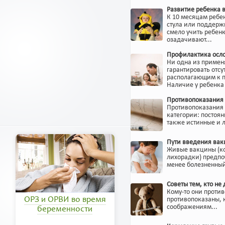
Развитие ребенка 
К 10 месяцам ребен
стула или поддержи
смело учить ребен
озадачивают...
Профилактика осл
Ни одна из примен
гарантировать отсу
располагающим к п
Наличие у ребенка
Противопоказания
Противопоказания
категории: постоян
также истинные и 
Пути введения вак
Живые вакцины (ко
лихорадки) предпоч
менее болезненный
Советы тем, кто не
Кому-то они против
ОРЗ и ОРВИ во время
противопоказаны, 
соображениям...
беременности