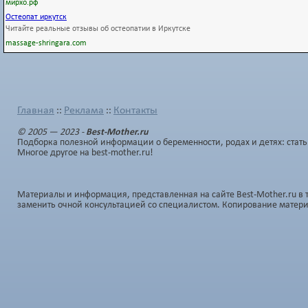
мирхо.рф
Остеопат иркутск
Читaйте реальные отзывы об остеопатии в Иркутске
massage-shringara.com
Главная
Реклама
Контакты
::
::
© 2005 — 2023 -
Best-Mother.ru
Подборка полезной информации о беременности, родах и детях: стать
Многое другое на best-mother.ru!
Материалы и информация, представленная на сайте Best-Mother.ru в 
заменить очной консультацией со специалистом. Копирование матер