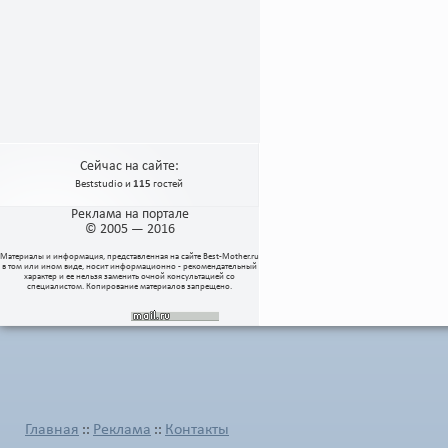
Сейчас на сайте:
Beststudio
и
115
гостей
Реклама на портале
© 2005 — 2016
Материалы и информация, представленная на сайте
Best-Mother.ru
в том или ином виде, носит информационно - рекомендательный
характер и ее нельзя заменить очной консультацией со
специалистом. Копирование материалов запрещено.
Главная
Реклама
Контакты
::
::