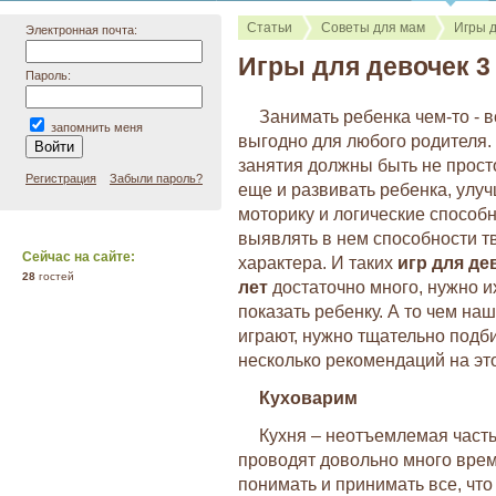
Статьи
Советы для мам
Игры 
Электронная почта:
Игры для девочек 3
Пароль:
Занимать ребенка чем-то - в
запомнить меня
выгодно для любого родителя.
занятия должны быть не просто
Регистрация
Забыли пароль?
еще и развивать ребенка, улуч
моторику и логические способн
выявлять в нем способности т
Сейчас на сайте:
характера. И таких
игр для де
28
гостей
лет
достаточно много, нужно и
показать ребенку. А то чем наш
играют, нужно тщательно подби
несколько рекомендаций на это
Куховарим
Кухня – неотъемлемая част
проводят довольно много вре
понимать и принимать все, что