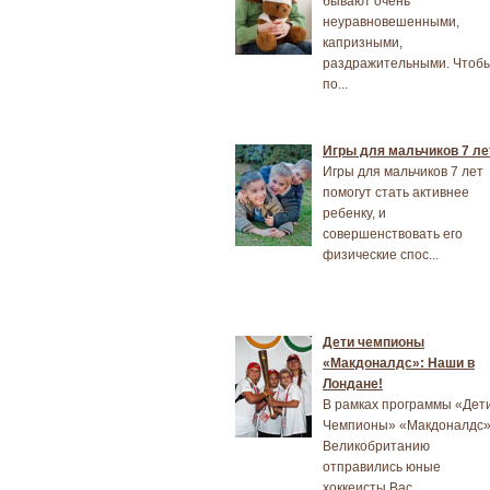
бывают очень
неуравновешенными,
капризными,
раздражительными. Чтоб
по...
Игры для мальчиков 7 ле
Игры для мальчиков 7 лет
помогут стать активнее
ребенку, и
совершенствовать его
физические спос...
Дети чемпионы
«Макдоналдс»: Наши в
Лондане!
В рамках программы «Дет
Чемпионы» «Макдоналдс»
Великобританию
отправились юные
хоккеисты Вас...