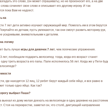
згадать это слово, (он может спрашивать), но не произносит его, а на две
 слова сочиняет свое слово и описывает его другому игроку. И так
ся пока Вам не надоест.
ь-ка
сте 7 лет дети активно изучают окружающий мир. Помогать им в этом берутся
Покупайте их деткам, пусть увлекаются, так они смогут развить моторику рук,
ее усидчивыми, внимательными к деталям.
на логику
ет быть лучше
игры для девочек 7 лет
, чем логические упражнения.
13 лет, пообещали подарить велосипед тогда, когда его возраст станет
 одну треть возраста его папы. Папе исполнилось 56 лет. Когда же у Пети буд
велосипеде?
емкости
сти, где находятся 12 яиц, 12 ребят берут каждый себе яйцо, и все равно в
ит только одно яйцо. Как так?
дорогу выбрал Паша?
 выехал из дому желая доехать на велосипеде в одну деревню на расстояни
ст. Стоя на перекрестке, заметил он, что столб, диктующий направление