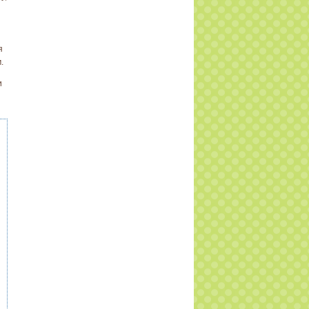
й
я
.
и