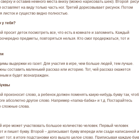
т сверху и оставив немного места внизу (можно нарисовать шею). Второй рису
и оставляет на виду только часть ног. Третий дорисовывает рисунок. Потом
я листок и существо видно полностью.
 у тебя?
й просит деток посмотреть все, что есть в комнате и запомнить. Каждый
оочередно предметы, повторяться нельзя. Кто смог продержаться, тот и
ли
имы выдержки из газет. Для участия в игре, чем больше людей, тем лучше.
жны составить маленький рассказ или историю. Тот, чей рассказ окажется
ным и будет вознагражден.
буквы
й произносит слово, а ребенок должен поменять какую-нибудь букву так, что
оге абсолютно другое слово. Например «папка-бабка» и т.д. Постарайтесь
е сложные слова.
й игре может участвовать большое количество человек. Первый человек
т и пишет букву. Второй – дописывает букву впереди или сзади написанной 
ает тот, в итоге подстановки кого вышло целое слово. Приписывая каждую букв