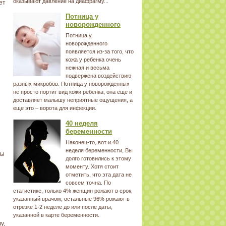
оказывают давление на диафрагму...
ет
Потница у
новорожденного
Потница у
новорожденного
появляется из-за того, что
кожа у ребенка очень
нежная и весьма
подвержена воздействию
разных микробов. Потница у новорожденных
не просто портит вид кожи ребенка, она еще и
доставляет малышу неприятные ощущения, а
еще это – ворота для инфекции.
40 неделя
беременности
Наконец-то, вот и 40
неделя беременности, Вы
бы
долго готовились к этому
моменту. Хотя стоит
отметить, что эта дата не
совсем точна. По
статистике, только 4% женщин рожают в срок,
указанный врачом, остальные 96% рожают в
отрезке 1-2 неделе до или после даты,
и
указанной в карте беременности.
у,