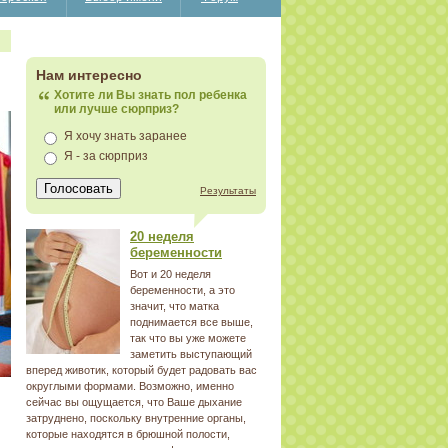
Нам интересно
Хотите ли Вы знать пол ребенка
или лучше сюрприз?
Я хочу знать заранее
Я - за сюрприз
Результаты
20 неделя
беременности
Вот и 20 неделя
беременности, а это
значит, что матка
поднимается все выше,
так что вы уже можете
заметить выступающий
вперед животик, который будет радовать вас
округлыми формами. Возможно, именно
сейчас вы ощущается, что Ваше дыхание
затруднено, поскольку внутренние органы,
которые находятся в брюшной полости,