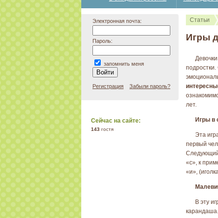
Статьи
Электронная почта:
Игры д
Пароль:
Девочки
запомнить меня
подростки.
эмоциональ
интересные
Регистрация
Забыли пароль?
ознакомимс
лет.
Игры в 
Сейчас на сайте:
143
гостя
Эта игра
первый чел
Следующий 
«с», к прим
«и», (иголк
Малеви
В эту и
карандаша.