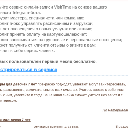
йте сервис онлайн-записи VisitTime на основе вашего
нного Telegram-бота:
узит мастера, специалиста или компанию;
лит гибко управлять расписанием и загрузкой;
лет оповещения о новых услугах или акциях;
лит принять оплату на карту/кошелек/счет;
лит записываться на групповые и персональные посещения;
ет получить от клиента отзывы о визите к вам;
ает в себя сервис чаевых.
вых пользователей первый месяц бесплатно.
стрироваться в сервисе
гры для девочек 7 лет
прекрасно подходят, увлекают, могут заинтересовать,
ть, размышлять, замечательны во всех смыслах. Учитесь вместе с ребенком,
ь с ним, увлекайте и тогда Ваша юная знайка сможет учиться без забот и с
нтересом.
По материал
я мальчиков 7 лет
ю
В разд
Эту статью смотрели 1774 разa