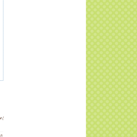
ам
/
ел