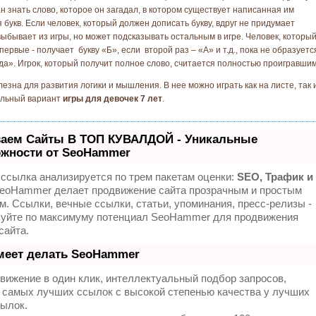
ан знать слово, которое он загадал, в котором существует написанная им
 букв. Если человек, который должен дописать букву, вдруг не придумает
 выбывает из игры, но может подсказывать остальным в игре. Человек, которы
ервые - получает букву «Б», если второй раз – «А» и т.д., пока не образуетс
да». Игрок, который получит полное слово, считается полностью проигравшим
лезна для развития логики и мышления. В нее можно играть как на листе, так 
альный вариант
игры для девочек 7 лет
.
аем Сайты В ТОП КУВАЛДОЙ - Уникальные
жности от SeoHammer
ссылка анализируется по трем пакетам оценки:
SEO, Трафик и
eoHammer делает продвижение сайта прозрачным и простым
м. Ссылки, вечные ссылки, статьи, упоминания, пресс-релизы -
зуйте по максимуму потенциал SeoHammer для продвижения
сайта.
меет делать SeoHammer
ижение в один клик, интеллектуальный подбор запросов,
 самых лучших ссылок с высокой степенью качества у лучших
ылок.