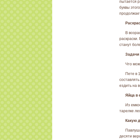
пытается ра
буквы этого
продолжает
Раскрас
В возра
раскраски. 
станут бол
Задачи 
Что мож
Пете в 
составлять
ездить на 
Яйца в 
Из емко
тарелке леж
Какую 
Павлуша
десяти вер