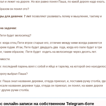
пал и лежит на дороге. Но все равно понял Паша, по какой дороге надо ехать.
бразом он понял это?
гры для девочек 7 лет
позволяют развивать логику и мышление, тактику и
на задачки:
 Пети будет велосипед?
: когда отец Пети втрое старше его, отличие между ними всегда равняется
рем годам. Итак, Пете будет двадцать два года, когда его папе будет в три
е; таким образом, Петя будет ездить на велосипеде через десять лет.
емкости.
: последний парень взял с собой и яйцо и тарелку, на которой оно находилос
орогу выбрал Паша?
: Паша знал название деревни, откуда приехал, и, поставив ручку столба, где
исали название деревни туда, откуда он приехал, он понял, на какие дороги
 другие ручки столба.
с онлайн-записи на собственном Telegram-боте