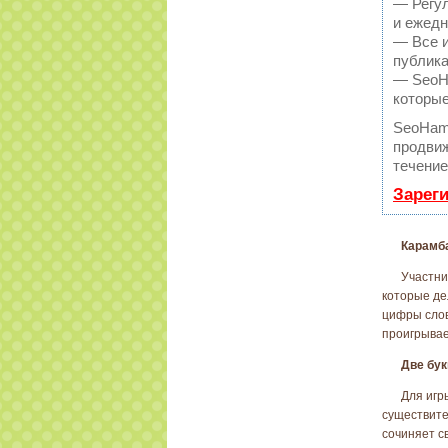
— Регул
и ежедн
— Все и
публика
— SeoHa
которые
SeoHam
продвиж
течение
Зарег
Карамб
Участни
которые дел
цифры слово
проигрывае
Две бу
Для игр
существите
сочиняет св