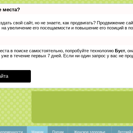
е места?
дать свой сайт, но не знаете, как продвигать? Продвижение сай
 на увеличение его посещаемости и повышение его позиций в п
места в поиске самостоятельно, попробуйте технологию
Буст
, о
уже в течение первых 7 дней. Если ни один запрос у вас не прод
айта
беременности
Мамам
Папам
Женское здоровье
Детский 