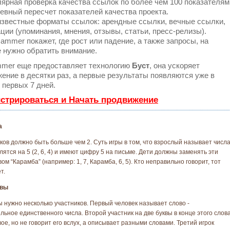
ярная проверка качества ссылок по более чем 100 показателям
евный пересчет показателей качества проекта.
звестные форматы ссылок: арендные ссылки, вечные ссылки,
ции (упоминания, мнения, отзывы, статьи, пресс-релизы).
mmer покажет, где рост или падение, а также запросы, на
 нужно обратить внимание.
mer еще предоставляет технологию
Буст
, она ускоряет
ение в десятки раз, а первые результаты появляются уже в
 первых 7 дней.
истрироваться и Начать продвижение
а
ков должно быть больше чем 2. Суть игры в том, что взрослый называет числа
ятся на 5 (2, 6, 4) и имеют цифру 5 на письме. Дети должны заменять эти
м “Карамба” (например: 1, 7, Карамба, 6, 5). Кто неправильно говорит, тот
т.
квы
ы нужно несколько участников. Первый человек называет слово -
льное единственного числа. Второй участник на две буквы в конце этого слов
ое, но не говорит его вслух, а описывает разными словами. Третий игрок