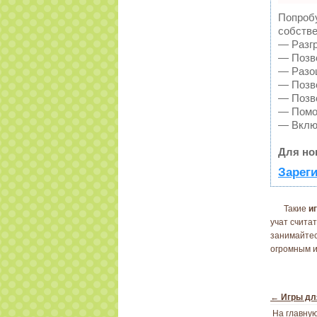
Попробу
собстве
— Разгр
— Позво
— Разош
— Позво
— Позво
— Помож
— Включ
Для но
Зареги
Такие
и
учат счита
занимайтес
огромным и
←
Игры дл
На главну