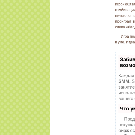
игрок обяз
комбинация
ничего, он
проиграл вп
слово «бал
Игра по
в уме. Иде
Забив
возмо
Каждая 
SMM.
S
занятие
исполь
вашего 
Что у
— Продв
покупка
бирж сс