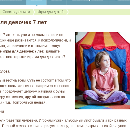
Советы для мам
Игры для детей
ля девочек 7 лет
 в 7 лет хоть уже и не малыши, но и не
 Они еще развиваются, и психологически, и
но, и физически и в этом им помогут
 игры для девочек 7 лет.
Давайте
я с некоторыми играми для девочек в 7
слова
 известна всем. Суть ее состоит в том, что
овек называет слово, например «ананас».
продолжает цепочку, начиная с буквы
еру «семечки», другой говорит слово на
а) и т.д. Повторяться нельзя.
чи
гру играет три человека. Игрокам нужен альбомный лист бумаги и три разных
 Первый человек сначала рисует голову, а потом прикрывает свой рисунок,