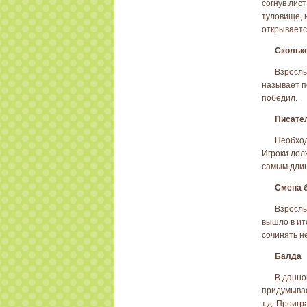
согнув лис
туловище, 
открываетс
Сколько
Взрослы
называет п
победил.
Писате
Необход
Игроки дол
самым длин
Смена 
Взрослы
вышло в ит
сочинять н
Балда
В данно
придумывае
т.д. Проигр