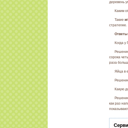
деревень у
Каким о
Такие
и
стратегию.
Ответы 
Когда у
Решение
сорока четы
раза больш
Яйца в 
Решение
Какую д
Решение
как раз нап
показывают
Серви