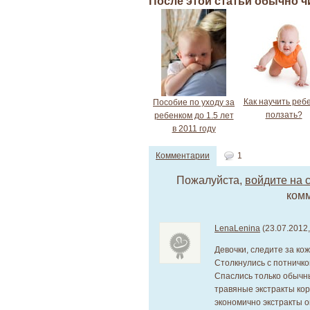
После этой статьи обычно 
Как научить реб
Пособие по уходу за
ползать?
ребенком до 1.5 лет
в 2011 году
Комментарии
1
Пожалуйста,
войдите на 
комм
LenaLenina
(23.07.2012,
Девочки, следите за ко
Столкнулись с потничко
Спаслись только обычн
травяные экстракты кор
экономично экстракты о