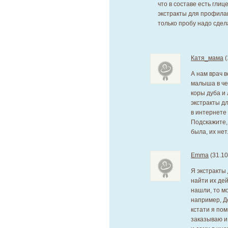
что в составе есть глиц
экстракты для профилак
только пробу надо сдел
Катя_мама
(
А нам врач 
малыша в че
коры дуба и
экстракты д
в интернете
Подскажите, 
была, их нет.
Emma
(31.10
Я экстракты 
найти их дей
нашли, то м
например, Де
кстати я пом
заказываю и