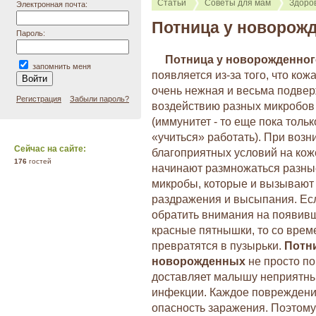
Статьи
Советы для мам
Здоро
Электронная почта:
Потница у новорож
Пароль:
Потница у новорожденног
запомнить меня
появляется из-за того, что кож
очень нежная и весьма подве
Регистрация
Забыли пароль?
воздействию разных микробов
(иммунитет - то еще пока тольк
«учиться» работать). При воз
Сейчас на сайте:
благоприятных условий на кож
176
гостей
начинают размножаться разн
микробы, которые и вызывают
раздражения и высыпания. Ес
обратить внимания на появив
красные пятнышки, то со врем
превратятся в пузырьки.
Потн
новорожденных
не просто по
доставляет малышу неприятны
инфекции. Каждое повреждени
опасность заражения. Поэтому 