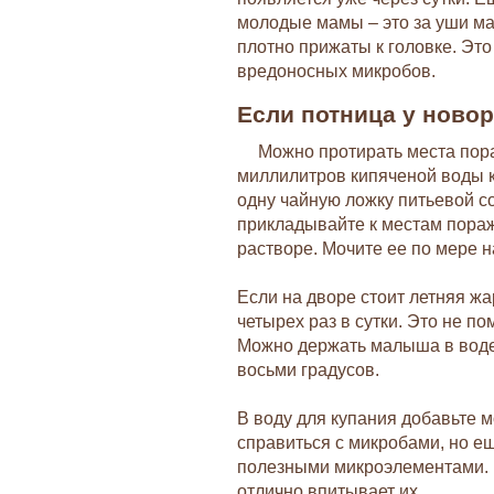
молодые мамы – это за уши м
плотно прижаты к головке. Это
вредоносных микробов.
Если потница у ново
Можно протирать места пора
миллилитров кипяченой воды 
одну чайную ложку питьевой со
прикладывайте к местам пораж
растворе. Мочите ее по мере н
Если на дворе стоит летняя жа
четырех раз в сутки. Это не по
Можно держать малыша в воде,
восьми градусов.
В воду для купания добавьте м
справиться с микробами, но е
полезными микроэлементами. В
отлично впитывает их.