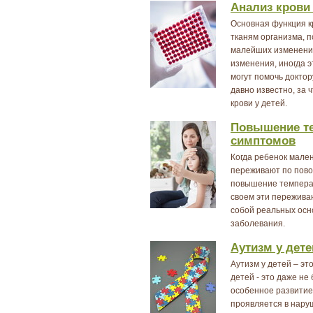
Анализ крови 
Основная функция кр
тканям организма, п
малейших изменения
изменения, иногда 
могут помочь доктор
давно известно, за 
крови у детей.
Повышение те
симптомов
Когда ребенок мален
переживают по пово
повышение температ
своем эти пережива
собой реальных осно
заболевания.
Аутизм у дете
Аутизм у детей – эт
детей - это даже не
особенное развитие
проявляется в нару