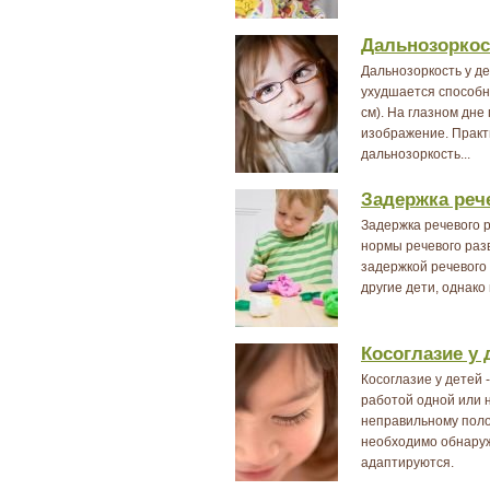
Дальнозоркос
Дальнозоркость у д
ухудшается способн
см). На глазном дн
изображение. Практ
дальнозоркость...
Задержка рече
Задержка речевого р
нормы речевого разв
задержкой речевого
другие дети, однако
Косоглазие у 
Косоглазие у детей 
работой одной или н
неправильному поло
необходимо обнаружи
адаптируются.