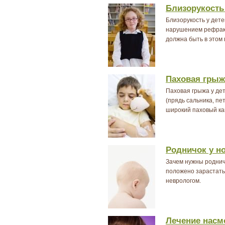
Близорукость
Близорукость у дет
нарушением рефракц
должна быть в этом 
Паховая грыж
Паховая грыжа у де
(прядь сальника, пе
широкий паховый ка
Родничок у н
Зачем нужны родничк
положено зарастать
неврологом.
Лечение насм