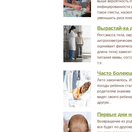
выше вероятность по
инфицированности д
такое глисты, наско
уменьшить риск поя
Вырастай-ка 
Рост,масса тела, ок
антропометрические
оценивает физическ
длина тела) зависит
питания мамы, сост
т.п.
Часто болеющ
Лето закончилось. И
погоды ребенок ста
родителям знакома т
видят своего ребенк
другую...
Первые дни н
Возвращение из родд
все будет по-другом