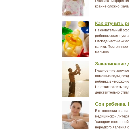
Оказывать эффектив
крайне сложно, зача
Как отучить р
Нежелательный эффек
ребенок сосет пусты
Отсюда частые «бес
колики. Постоянное
малыша...
Закаливание 
Главное - не злоупо
помощью воды, возд
ребенка в «моржонка
Не стоит валить в о
действительно стим
Сон ребенка. 
В отношении сна на
медицинской литера
"синдром внезапной 
нередкого явления 