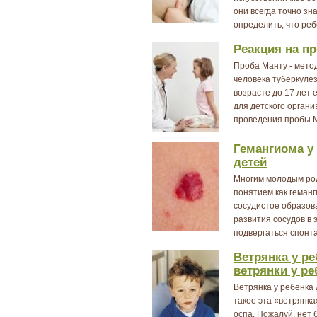
они всегда точно зна
определить, что ре
Реакция на п
Проба Манту - мето
человека туберкуле
возрасте до 17 лет
для детского органи
проведения пробы 
Гемангиома у
детей
Многим молодым род
понятием как геман
сосудистое образов
развития сосудов в
подвергаться спонта
Ветрянка у ре
ветрянки у ре
Ветрянка у ребенка
такое эта «ветрянк
оспа. Пожалуй, нет 