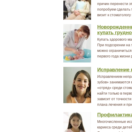
причин перенести э
попробуем сделать т
визит к стоматологу
Новорожденны
купать грудно
Купать здорового м
При подозрении на т
можно ограничиться
первого года жизни 
Исправление 
Исправлением непра
зубов» занимаются 
«отряд» среди стома
найти только в перв
зависит от точности
плана лечения и при
Профилактика
Многочисленные исс
кариеса среди детей