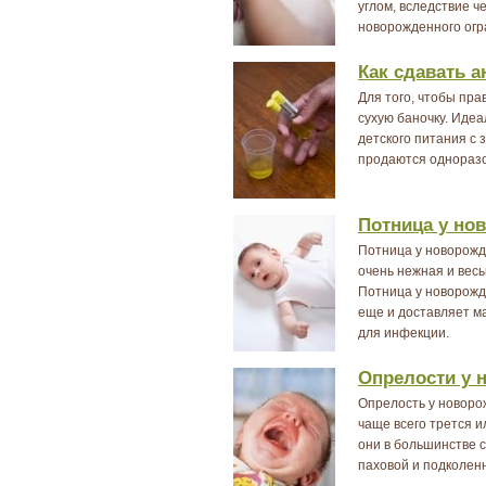
углом, вследствие ч
новорожденного огр
Как сдавать 
Для того, чтобы пра
сухую баночку. Идеа
детского питания с
продаются одноразо
Потница у но
Потница у новорожде
очень нежная и вес
Потница у новорожд
еще и доставляет м
для инфекции.
Опрелости у 
Опрелость у новорож
чаще всего трется и
они в большинстве с
паховой и подколен