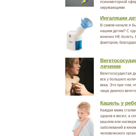
психомоторной сфер
окружающими.
Ингаляции де
В самом начале я бы
нашим детям? С одн
конечно НЕ болеть. 
фактором, благодар
Вегетососуди
лечение
Вегетососудистая д
все у большего кол
века. Это при том, 
чаще диагноз вегет
Кашель у реб
Каждая мама сталкив
здоров и весел, а с
кашлем или насморк
заболеваний в юном
человеческого орган