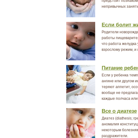
предстоит познаком
непривычных заняти
Если болит ж
Родители новорожде
работы пищеварител
что работа желудка
взрослому режим, и 
Питание ребе
Если у ребенка темп
ангине или другом 
теряют аппетит, осо
вообще не предлага
каждые полчаса или ч
Все о диатезе
Диатез (diathesis; г
аномалия конституц
некоторым болезня
раздражители.