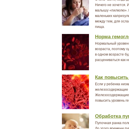
Ничего не хочется. 
малышу «пилюлю». М
маленьких капризул
между тем, для осла
пища.
Норма гемогл
Нормальный уровень
возраста, поэтому о
в одном возрасте бу
расцениваться как н
Как повысить
Если у ребенка низк
железосодержащие 
Железосодержащие 
повысить уровень ге
Обработка пу
Пупочная ранка пол
До этого времени п