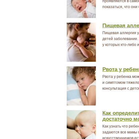
проявляются в само
показаться, что они 
Пищевая аллер
Пищевая аллергия у 
детей заболевание. 
у которых кто-либо 
Рвота у ребен
Рвота у ребенка мо
и симптомом тяжелог
консультация с дет
Как определит
достаточно м
Как узнать что реб
задаются все мамы 
искусственничков е