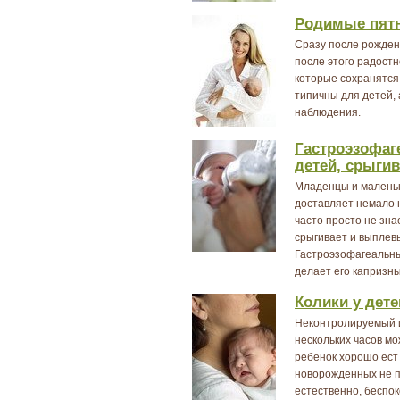
Родимые пятн
Сразу после рожден
после этого радостн
которые сохранятся
типичны для детей, 
наблюдения.
Гастроэзофаг
детей, срыгив
Младенцы и маленьк
доставляет немало 
часто просто не зна
срыгивает и выплев
Гастроэзофагеальны
делает его капризн
Колики у дете
Неконтролируемый и
нескольких часов мо
ребенок хорошо ест 
новорожденных не п
естественно, беспо