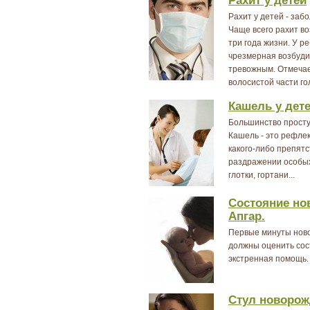
Рахит у детей
Рахит у детей - за
Чаще всего рахит во
три года жизни. У р
чрезмерная возбуди
тревожным. Отмечае
волосистой части гол
Кашель у дет
Большинство прост
Кашель - это рефле
какого-либо препятс
раздражении особых
глотки, гортани...
Состояние но
Апгар.
Первые минуты ново
должны оценить сос
экстренная помощь.
Стул новорож