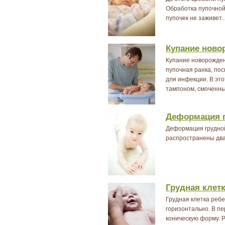
Обработка пупочной
пупочек не заживет..
Купание ново
Купание новорожден
пупочная ранка, пос
для инфекции. В эт
тампоном, смоченны
Деформация г
Деформация грудной
распространены два 
Грудная клет
Грудная клетка реб
горизонтально. В п
коническую форму. 