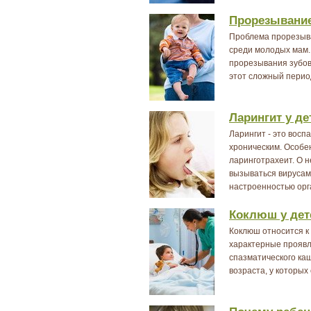
Прорезывание
Проблема прорезыва
среди молодых мам.
прорезывания зубов 
этот сложный перио
Ларингит у де
Ларингит - это восп
хроническим. Особе
ларинготрахеит. О н
вызываться вирусами
настроенностью орга
Коклюш у дет
Коклюш относится к
характерные прояв
спазматического ка
возраста, у которых