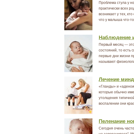
Проблема стула у н
практически всех р
возникает у тех, кт
что у малыша что-то 
Наблюдение и
Первый месяц — это
состояний, то есть 
первые дни жизни п
называют физиологич
Лечение мин
«Гланды» и «аденои
которые обычно имею
утолщения типичной
воспалении они крас
Пеленание но
Сегодня очень часто
не заворачивает". 