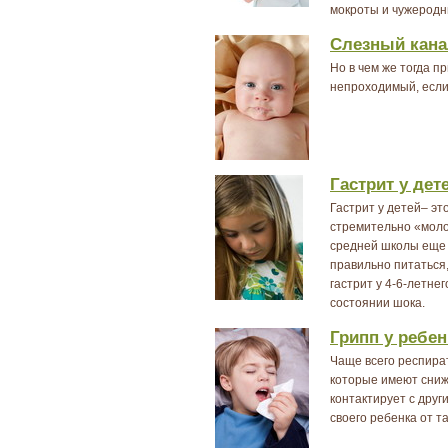
мокроты и чужеродн
Слезный кана
Но в чем же тогда п
непроходимый, если
Гастрит у дет
Гастрит у детей– это
стремительно «молод
средней школы еще 
правильно питаться,
гастрит у 4-6-летне
состоянии шока.
Грипп у ребен
Чаще всего респира
которые имеют сниже
контактирует с друг
своего ребенка от т