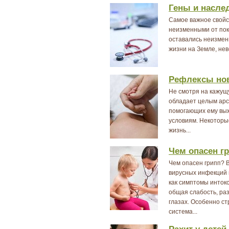
Гены и насле
Самое важное свойс
неизменными от пок
оставались неизмен
жизни на Земле, не
Рефлексы но
Не смотря на кажу
обладает целым ар
помогающих ему выж
условиям. Некоторые
жизнь...
Чем опасен г
Чем опасен грипп? 
вирусных инфекций 
как симптомы интокс
общая слабость, раз
глазах. Особенно с
система...