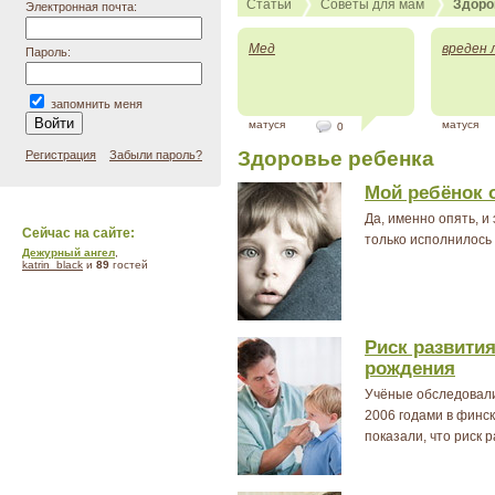
Статьи
Советы для мам
Здоро
Электронная почта:
Мед
вреден ли
Пароль:
запомнить меня
матуся
матуся
0
Здоровье ребенка
Регистрация
Забыли пароль?
Мой ребёнок 
Да, именно опять, и
Сейчас на сайте:
только исполнилось 3
Дежурный ангел
,
katrin_black
и
89
гостей
Риск развития
рождения
Учёные обследовали
2006 годами в финс
показали, что риск 