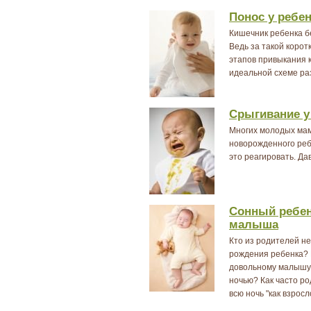
Понос у ребен
Кишечник ребенка б
Ведь за такой корот
этапов привыкания 
идеальной схеме ра
Срыгивание у
Многих молодых мам
новорожденного реб
это реагировать. Да
Сонный ребен
малыша
Кто из родителей не
рождения ребенка? 
довольному малышу,
ночью? Как часто р
всю ночь "как взросл