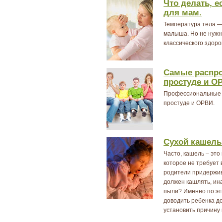
Что делать, е
для мам.
Температура тела —
малыша. Но не нужн
классического здоро
Самые распро
простуде и О
Профессиональные 
простуде и ОРВИ.
Сухой кашель
Часто, кашель – это
которое не требует 
родители придержив
должен кашлять, ина
пыли? Именно по эт
доводить ребенка д
установить причину 