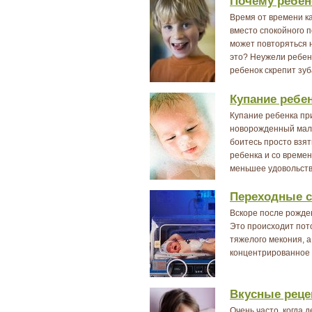
Почему ребен
Время от времени ка
вместо спокойного 
может повторяться н
это? Неужели ребено
ребенок скрепит зуб
Купание ребе
Купание ребенка при
новорожденный малы
боитесь просто взят
ребенка и со време
меньшее удовольстви
Переходные с
Вскоре после рожден
Это происходит пото
тяжелого мекония, а
концентрированное и
Вкусные реце
Очень часто, когда 