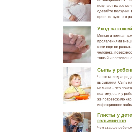
покупают их все ме
одевайте ползунки!
препятствуют его ра
Уход за коже
Мягкая и нежная, к
проявлениями внеш
кожи еще не развита
человека, поверхно
тонкий и постепенно
Сыпь у ребен
Часто молодые роди
высыпания. Сыпь на
малыша – это показ
поэтому, если у реб
же потревожило кар
инфекционное забо
Глисты у дет
гельминтов
Чем старше ребенок,