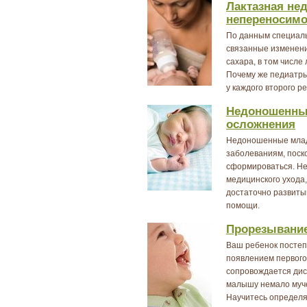
Лактазная нед
непереносимо
По данным специаль
связанные изменен
сахара, в том числе
Почему же педиатры
у каждого второго р
Недоношенные
осложнения
Недоношенные млад
заболеваниям, поск
сформироваться. Н
медицинского ухода
достаточно развиты
помощи.
Прорезывание
Ваш ребенок постеп
появлением первого
сопровождается дис
малышу немало муче
Научитесь определя