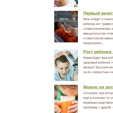
Первый визит
Речь пойдет о плано
ребенка нет травм з
стоматологических 
вмешательства стом
стоматологом нужно 
прорезались...
Рост ребенка:
Каким будет ваш реб
здоровый ребенок. Н
малыш? Быстрее все
за их «скоростью» н
Можно ли дет
Ситуация, при котор
еще и получает от э
кормящих родственни
проблема, с другой, 