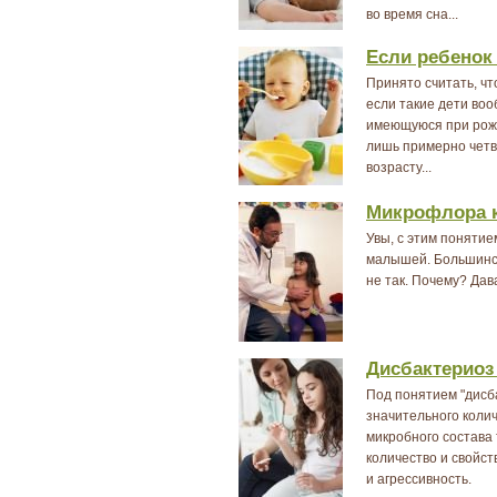
во время сна...
Если ребенок
Принято считать, чт
если такие дети воо
имеющуюся при рожд
лишь примерно четв
возрасту...
Микрофлора к
Увы, с этим понятие
малышей. Большинст
не так. Почему? Дав
Дисбактериоз
Под понятием "дисб
значительного колич
микробного состава
количество и свойст
и агрессивность.