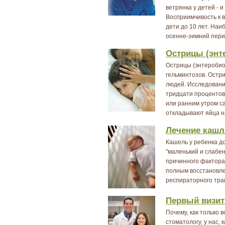
ветрянка у детей - 
Восприимчивость к 
дети до 10 лет. На
осенне-зимний перио
Острицы (энт
Острицы (энтеробио
гельминтозов. Остри
людей. Исследовани
тридцати процентов
или ранним утром са
откладывают яйца н
Лечение кашля
Кашель у ребенка до
"маленький и слабен
причинного фактора
полным восстановл
респираторного трак
Первый визит
Почему, как только 
стоматологу, у нас,