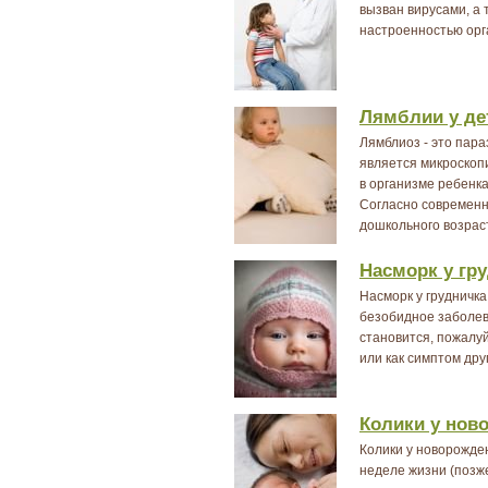
вызван вирусами, а 
настроенностью орг
Лямблии у де
Лямблиоз - это пар
является микроскоп
в организме ребенка
Согласно современ
дошкольного возраст
Насморк у гр
Насморк у грудничк
безобидное заболев
становится, пожалу
или как симптом дру
Колики у нов
Колики у новорожде
неделе жизни (позже