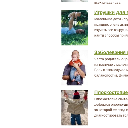
всех младенцев.
Игрушки для 
Маленькие дети - сг
правило, очень акт
изучить все вокруг,
найти способы прило
Заболевания 
Часто родители обр
на наличие у мальч
Врач в этом случае 
баланопостит, фимо
Плоскостопие
Плоскостопие счита
дефектов опорно-дв
за которой ее свод 
диагностировать толь