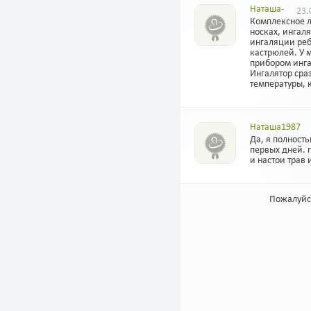
Наташа-
23.
Комплексное л
носках, ингал
ингаляции реб
кастрюлей. У 
прибором инга
Ингалятор сраз
температуры, 
Наташа1987
Да, я полност
первых дней. 
и настои трав 
Пожалуйс