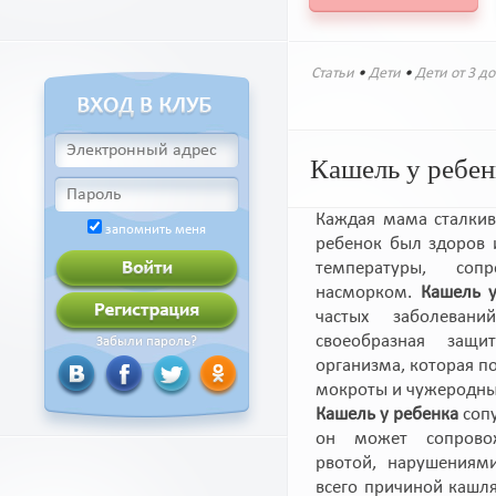
Статьи
•
Дети
•
Дети от 3 до
Кашель у ребен
Каждая мама сталкива
запомнить меня
ребенок был здоров и
температуры, со
насморком.
Кашель у
частых заболеван
своеобразная защи
Забыли пароль?
организма, которая п
мокроты и чужеродных
Кашель у ребенка
сопу
он может сопровож
рвотой, нарушениям
всего причиной кашля