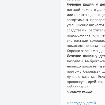
Лечение кашля у д
детской комнате дол
или полотенце, а еще
ассортимент препара
уменьшение вязкости 
средствами растител
подорожника или че
экстрактами солодки
помогают не всем – 
Хорошо зарекомендов
Лечение кашля у де
Лазолван, Амброгекса
неплохо помогает изв
поэтому безопасен д
лучше отказаться. Есл
проконсультируйтес
заболевание.
Читайте также:
Простуда у детей