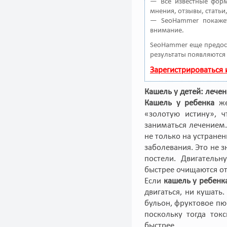
— Все известные форм
мнения, отзывы, статьи
— SeoHammer покажет
внимание.
SeoHammer еще предос
результаты появляются 
Зарегистрироваться
Кашель у детей: лече
Кашель у ребенка
ж
«золотую истину», 
заниматься лечением
не только на устране
заболевания. Это не 
постели. Двигательн
быстрее очищаются от
Если
кашель у ребенк
двигаться, ни кушать
бульон, фруктовое пю
поскольку тогда ток
быстрее.