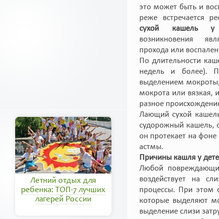
это может быть и вос
реже встречается р
сухой кашель у
возникновения явл
прохода или воспалени
По длительности каш
недель и более). П
выделением мокроты, 
мокрота или вязкая,
разное происхождение
Лающий сухой кашель 
судорожный кашель, 
он протекает на фоне
астмы.
Причины кашля у дет
Любой повреждающий
воздействует на сл
Летний отдых для
процессы. При этом 
ребенка: ТОП-7 лучших
лагерей России
которые выделяют мо
выделение слизи затр