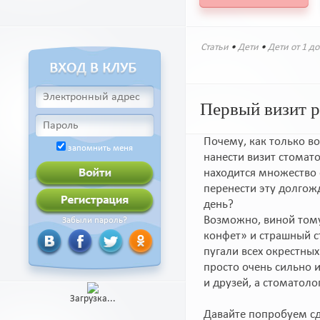
Статьи
•
Дети
•
Дети от 1 до
Первый визит р
Почему, как только в
запомнить меня
нанести визит стомато
находится множество
перенести эту долгож
день?
Возможно, виной тому
Забыли пароль?
конфет» и страшный 
пугали всех окрестны
просто очень сильно 
и друзей, а стоматоло
Загрузка...
Давайте попробуем сде