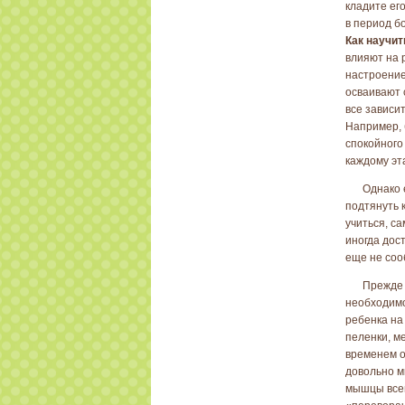
кладите ег
в период б
Как научит
влияют на 
настроение
осваивают 
все зависит
Например, 
спокойного
каждому эт
Однако 
подтянуть 
учиться, с
иногда дост
еще не соо
Прежде 
необходимо
ребенка на
пеленки, м
временем о
довольно м
мышцы всег