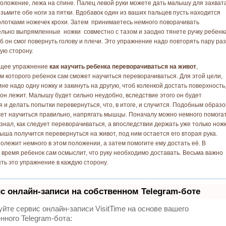
положение, лежа на спине. Палец левой руки можете дать малышу для захвата
озьмите обе ноги за пятки. Вдобавок один из ваших пальцев пусть находится
лотками ножечек крохи. Затем принимаетесь немного поворачивать
льно выпрямленные ножки совместно с тазом и заодно тянете ручку ребенк
об он смог повернуть голову и плечи. Это упражнение надо повторять пару раз
ую сторону.
щее упражнение
как научить ребенка переворачиваться на живот
,
м которого ребенок сам сможет научиться переворачиваться. Для этой цели,
не надо одну ножку и закинуть на другую, чтоб коленкой достать поверхность
 он лежит. Малышу будет сильно неудобно, вследствие этого он будет
я и делать попытки перевернуться, что, в итоге, и случится. Подобным образ
т научиться правильно, напрягать мышцы. Поначалу можно немного помогат
ознал, как следует переворачиваться, а впоследствии держать уже только ножк
лыша получится перевернуться на живот, под ним остается его вторая рука.
полежит немного в этом положении, а затем помогите ему достать её. В
время ребенок сам осмыслит, что руку необходимо доставать. Весьма важно
ть это упражнение в каждую сторону.
с онлайн-записи на собственном Telegram-боте
йте сервис онлайн-записи VisitTime на основе вашего
нного Telegram-бота: