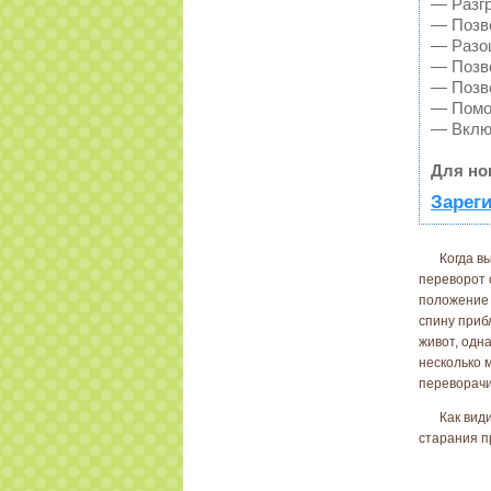
— Разгр
— Позво
— Разош
— Позво
— Позво
— Помож
— Включ
Для но
Зареги
Когда в
переворот 
положение 
спину приб
живот, одн
несколько 
переворачи
Как вид
старания п