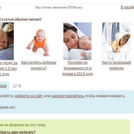
ю
В разд
Эту статью смотрели 37168 раз
й статьи обычно читают
Как научить ребенка
Пособие по
Часто болеющий
о уходу за
ползать?
беременности и
ребенок
до 1.5 лет
родам в 2013 году
1 году
арии
0
алуйста,
войдите на сайт
, или
зарегистрируйтесь
чтобы комментировать.
риев нет.
я на форуме на эту тему
ыбрать имя ребенку?