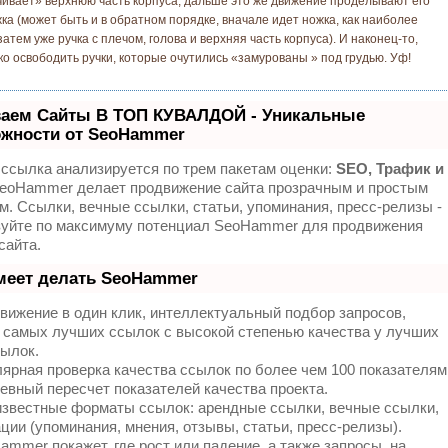
ивает» верхнюю часть корпуса, дальше это же движение проделывают его
жка (может быть и в обратном порядке, вначале идет ножка, как наиболее
затем уже ручка с плечом, голова и верхняя часть корпуса). И наконец-то,
ко освободить ручки, которые очутились «замурованы » под грудью. Уф!
аем Сайты В ТОП КУВАЛДОЙ - Уникальные
жности от SeoHammer
ссылка анализируется по трем пакетам оценки:
SEO, Трафик и
eoHammer делает продвижение сайта прозрачным и простым
м. Ссылки, вечные ссылки, статьи, упоминания, пресс-релизы -
зуйте по максимуму потенциал SeoHammer для продвижения
сайта.
меет делать SeoHammer
ижение в один клик, интеллектуальный подбор запросов,
 самых лучших ссылок с высокой степенью качества у лучших
ылок.
ярная проверка качества ссылок по более чем 100 показателям
евный пересчет показателей качества проекта.
звестные форматы ссылок: арендные ссылки, вечные ссылки,
ции (упоминания, мнения, отзывы, статьи, пресс-релизы).
mmer покажет, где рост или падение, а также запросы, на