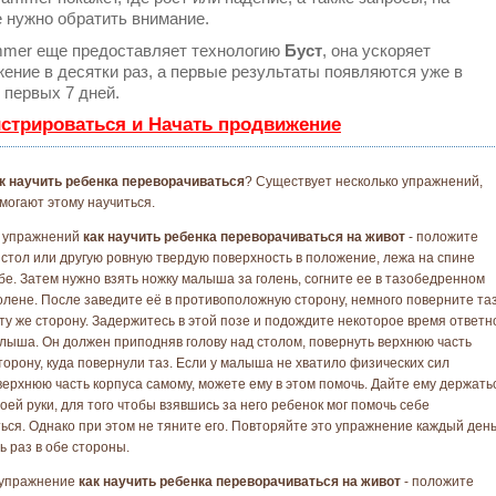
 нужно обратить внимание.
mer еще предоставляет технологию
Буст
, она ускоряет
ение в десятки раз, а первые результаты появляются уже в
 первых 7 дней.
истрироваться и Начать продвижение
к научить ребенка переворачиваться
? Существует несколько упражнений,
могают этому научиться.
з упражнений
как научить ребенка переворачиваться на живот
- положите
 стол или другую ровную твердую поверхность в положение, лежа на спине
ебе. Затем нужно взять ножку малыша за голень, согните ее в тазобедренном
колене. После заведите её в противоположную сторону, немного поверните та
эту же сторону. Задержитесь в этой позе и подождите некоторое время ответн
лыша. Он должен приподняв голову над столом, повернуть верхнюю часть
сторону, куда повернули таз. Если у малыша не хватило физических сил
верхнюю часть корпуса самому, можете ему в этом помочь. Дайте ему держать
оей руки, для того чтобы взявшись за него ребенок мог помочь себе
ься. Однако при этом не тяните его. Повторяйте это упражнение каждый ден
ь раз в обе стороны.
 упражнение
как научить ребенка переворачиваться на живот
- положите