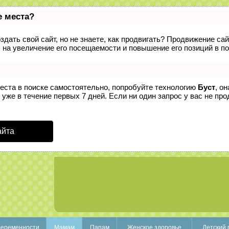
е места?
дать свой сайт, но не знаете, как продвигать? Продвижение сай
 на увеличение его посещаемости и повышение его позиций в п
места в поиске самостоятельно, попробуйте технологию
Буст
, о
уже в течение первых 7 дней. Если ни один запрос у вас не прод
айта
беременности
Мамам
Папам
Женское здоровье
Детский 