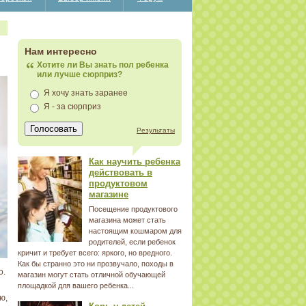
Нам интересно
Хотите ли Вы знать пол ребенка
или лучше сюрприз?
Я хочу знать заранее
Я - за сюрприз
Результаты
Как научить ребенка
действовать в
продуктовом
магазине
Посещение продуктового
магазина может стать
настоящим кошмаром для
родителей, если ребенок
кричит и требует всего: яркого, но вредного.
Как бы странно это ни прозвучало, походы в
о.
магазин могут стать отличной обучающей
площадкой для вашего ребенка...
ю,