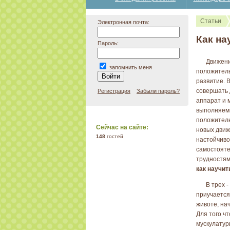
Статьи
Электронная почта:
Как на
Пароль:
Движени
запомнить меня
положитель
развитие. 
совершать 
Регистрация
Забыли пароль?
аппарат и 
выполняемы
положитель
Сейчас на сайте:
новых движ
148
гостей
настойчиво
самостояте
трудностям
как научит
В трех 
приучается
животе, на
Для того ч
мускулатур