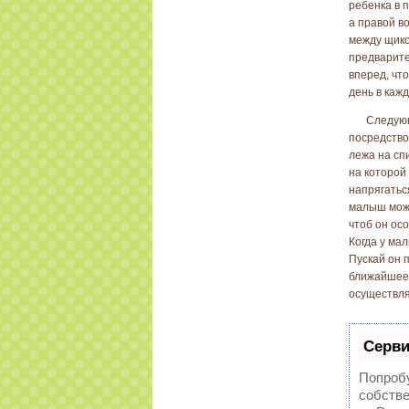
ребенка в 
а правой в
между щико
предварите
вперед, чт
день в кажд
Следую
посредство
лежа на спи
на которой
напрягатьс
малыш може
чтоб он ос
Когда у ма
Пускай он 
ближайшее 
осуществля
Серви
Попробу
собстве