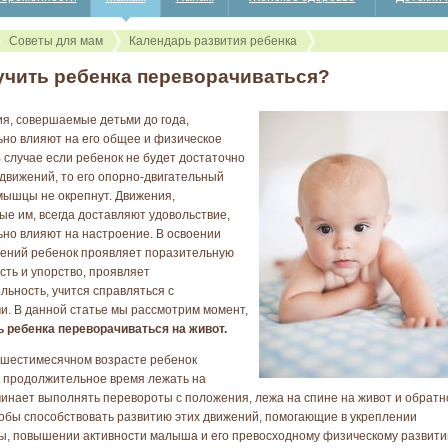
Советы для мам
Календарь развития ребенка
учить ребенка переворачиваться?
я, совершаемые детьми до года,
но влияют на его общее и физическое
В случае если ребенок не будет достаточно
движений, то его опорно-двигательный
мышцы не окрепнут. Движения,
е им, всегда доставляют удовольствие,
но влияют на настроение. В освоении
ений ребенок проявляет поразительную
сть и упорство, проявляет
льность, учится справляться с
и. В данной статье мы рассмотрим момент,
ь ребенка переворачиваться на живот.
- шестимесячном возрасте ребенок
 продолжительное время лежать на
чинает выполнять перевороты с положения, лежа на спине на живот и обратн
тобы способствовать развитию этих движений, помогающие в укреплении
ы, повышении активности малыша и его превосходному физическому развити