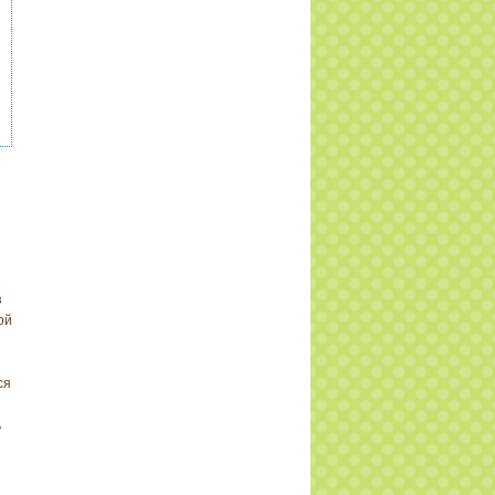
з
ой
ся
ь