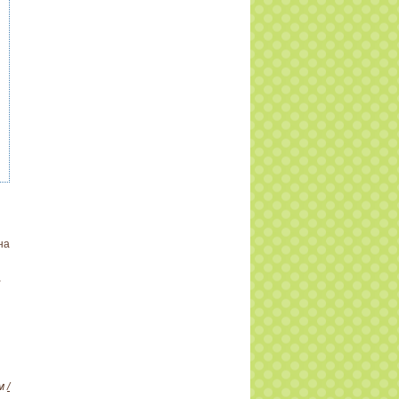
на
а
ам
/