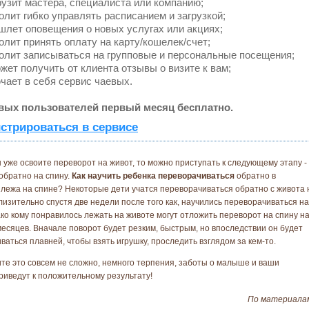
узит мастера, специалиста или компанию;
лит гибко управлять расписанием и загрузкой;
лет оповещения о новых услугах или акциях;
лит принять оплату на карту/кошелек/счет;
лит записываться на групповые и персональные посещения;
ет получить от клиента отзывы о визите к вам;
ает в себя сервис чаевых.
вых пользователей первый месяц бесплатно.
стрироваться в сервисе
ы уже освоите переворот на живот, то можно приступать к следующему этапу -
обратно на спину.
Как научить ребенка переворачиваться
обратно в
лежа на спине? Некоторые дети учатся переворачиваться обратно с живота 
лизительно спустя две недели после того как, научились переворачиваться на
ако кому понравилось лежать на животе могут отложить переворот на спину н
месяцев. Вначале поворот будет резким, быстрым, но впоследствии он будет
ваться плавней, чтобы взять игрушку, проследить взглядом за кем-то.
ите это совсем не сложно, немного терпения, заботы о малыше и ваши
риведут к положительному результату!
По материал