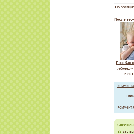
На главну
После это
Пособие п
ребенком 
в 201
Коммент
Пож
Коммента
Сообщени
как в