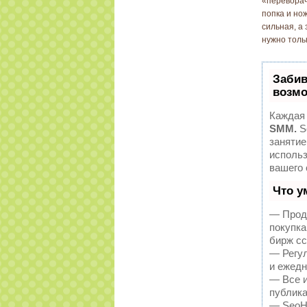
«переворач
попка и но
сильная, а 
нужно толь
Забив
возмо
Каждая 
SMM.
S
занятие
исполь
вашего 
Что у
— Продв
покупка
бирж сс
— Регул
и ежедн
— Все и
публика
— SeoHa