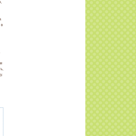
,
а
 в
,
ом
ь,
у.