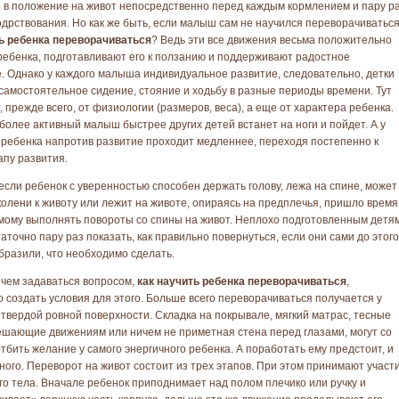
о в положение на живот непосредственно перед каждым кормлением и пару р
одрствования. Но как же быть, если малыш сам не научился переворачиваться
ь ребенка переворачиваться
? Ведь эти все движения весьма положительно
ребенка, подготавливают его к ползанию и поддерживают радостное
. Однако у каждого малыша индивидуальное развитие, следовательно, детки
самостоятельное сидение, стояние и ходьбу в разные периоды времени. Тут
, прежде всего, от физиологии (размеров, веса), а еще от характера ребенка.
более активный малыш быстрее других детей встанет на ноги и пойдет. А у
 ребенка напротив развитие проходит медленнее, переходя постепенно к
апу развития.
если ребенок с уверенностью способен держать голову, лежа на спине, может
колени к животу или лежит на животе, опираясь на предплечья, пришло время
амому выполнять повороты со спины на живот. Неплохо подготовленным детя
аточно пару раз показать, как правильно повернуться, если они сами до этого
бразили, что необходимо сделать.
чем задаваться вопросом,
как научить ребенка переворачиваться
,
 создать условия для этого. Больше всего переворачиваться получается у
 твердой ровной поверхности. Складка на покрывале, мягкий матрас, тесные
ешающие движениям или ничем не приметная стена перед глазами, могут со
тбить желание у самого энергичного ребенка. А поработать ему предстоит, и
ного. Переворот на живот состоит из трех этапов. При этом принимают участ
о тела. Вначале ребенок приподнимает над полом плечико или ручку и