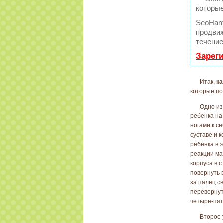
которые
SeoHam
продвиж
течение
Зарег
Итак,
ка
которые по
Одно и
ребенка на
ногами к с
суставе и 
ребенка в 
реакции ма
корпуса в 
повернуть 
за палец св
перевернут
четыре-пят
Второе