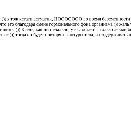
той ))) я тож кстати астматик, НООООООО во время беременности 
 что это благодаря смене гормонального фона организма ))) жаль 
щины ))) Ксень, как ни печально, у вас остается только левый б
рас ))) тогда он будет повторять контуры тела, и поддерживать