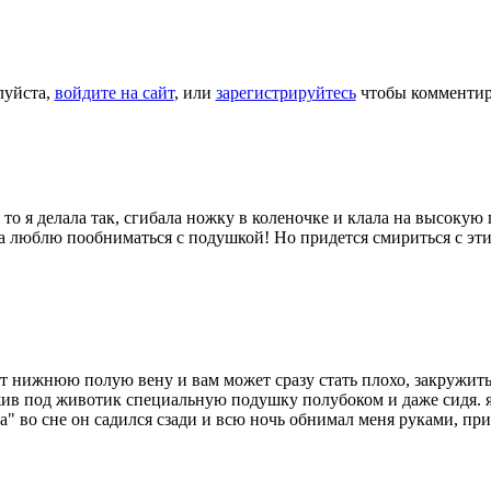
уйста,
войдите на сайт
, или
зарегистрируйтесь
чтобы комментир
 то я делала так, сгибала ножку в коленочке и клала на высоку
сама люблю пообниматься с подушкой! Но придется смириться с
т нижнюю полую вену и вам может сразу стать плохо, закружитьс
жив под животик специальную подушку полубоком и даже сидя. я
ла" во сне он садился сзади и всю ночь обнимал меня руками, пр