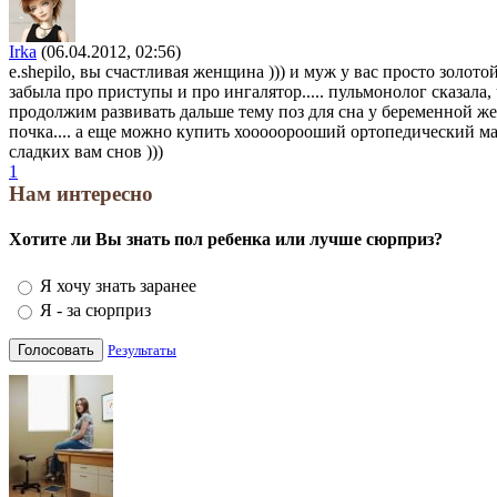
Irka
(06.04.2012, 02:56)
e.shepilo, вы счастливая женщина ))) и муж у вас просто золо
забыла про приступы и про ингалятор..... пульмонолог сказала,
продолжим развивать дальше тему поз для сна у беременной жен
почка.... а еще можно купить хооооорооший ортопедический мат
сладких вам снов )))
1
Нам интересно
Хотите ли Вы знать пол ребенка или лучше сюрприз?
Я хочу знать заранее
Я - за сюрприз
Результаты