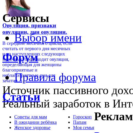
Сервисы
Овуляция, признаки
овуляции, дни овуляции.
Выбор имени
В середине месячного цикла, если
считать от первого дня месячных
Форум
и до наступлениях следующих
месячных, происходит овуляция,
определяющая для женщины
благоприятные и
Правила форума
неблагоприятные дни для
зачатия...
Источник пассивного дохо
Статьи
Реальный заработок в Инт
Реклам
Советы для мам
Гороскоп
В ожидании ребёнка
Папам
Женское здоровье
Моя семья