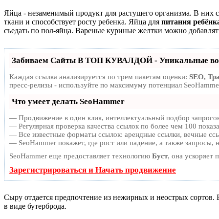
Яйца - незаменимый продукт для растущего организма. В них 
ткани и способствует росту ребенка. Яйца для
питания ребёнка
съедать по пол-яйца. Вареные куриные желтки можно добавлят
Забиваем Сайты В ТОП КУВАЛДОЙ - Уникальные во
Каждая ссылка анализируется по трем пакетам оценки:
SEO, Тр
пресс-релизы - используйте по максимуму потенциал SeoHammer
Что умеет делать SeoHammer
— Продвижение в один клик, интеллектуальный подбор запросов
— Регулярная проверка качества ссылок по более чем 100 показ
— Все известные форматы ссылок: арендные ссылки, вечные ссыл
— SeoHammer покажет, где рост или падение, а также запросы, 
SeoHammer еще предоставляет технологию
Буст
, она ускоряет 
Зарегистрироваться и Начать продвижение
Сыру отдается предпочтение из нежирных и неострых сортов. Е
в виде бутерброда.