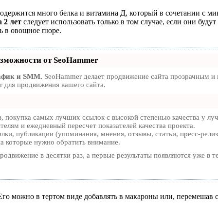
содержится много белка и витамина Д, который в сочетании с м
 2 лет
следует использовать только в том случае, если они буду
ь в овощное пюре.
зможности от SeoHammer
афик и SMM.
SeoHammer делает продвижение сайта прозрачным и п
 для продвижения вашего сайта.
, покупка самых лучших ссылок с высокой степенью качества у лу
ателям и ежедневный пересчет показателей качества проекта.
ки, публикации (упоминания, мнения, отзывы, статьи, пресс-релиз
на которые нужно обратить внимание.
продвижение в десятки раз, а первые результаты появляются уже в т
го можно в тертом виде добавлять в макароны или, перемешав с