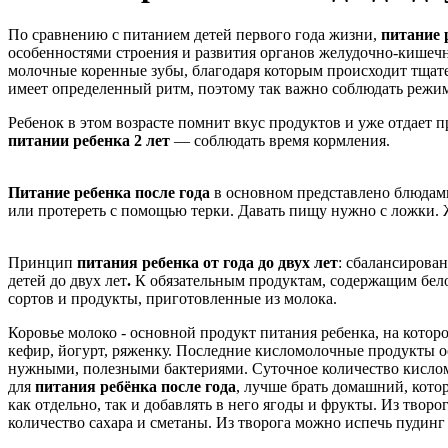
По сравнению с питанием детей первого года жизни,
питание р
особенностями строения и развития органов желудочно-кишечно
молочные коренные зубы, благодаря которым происходит тща
имеет определенный ритм, поэтому так важно соблюдать режим
Ребенок в этом возрасте помнит вкус продуктов и уже отдает п
питании ребенка 2 лет
— соблюдать время кормления.
Питание ребенка после года
в основном представлено блюдами
или протереть с помощью терки. Давать пищу нужно с ложки. Ж
Принцип
питания ребенка от года до двух лет
: сбалансирова
детей до двух лет
.
К обязательным продуктам, содержащим бел
сортов и продукты, приготовленные из молока.
Коровье молоко - основной продукт питания ребенка, на котор
кефир, йогурт, ряженку. Последние кисломолочные продукты 
нужными, полезными бактериями. Суточное количество кислом
для
питания ребёнка после года
, лучше брать домашний, кото
как отдельно, так и добавлять в него ягоды и фрукты. Из твор
количество сахара и сметаны. Из творога можно испечь пудинг 