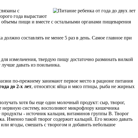
связаны с
торого года вырастают
е объемы пищи и вместе с остальными органами пищеварения
 должно составлять не менее 5 раз в день. Самое главное при
 для измельчения, твердую пищу достаточно разминать вилкой
 лучше давать из поильника.
 жизни по-прежнему занимают первое место в рационе питания
ода до 2-х лет
, относятся: яйца и мясо птицы, рыба не жирных
олучать хотя бы еще один молочный продукт: сыр, творог,
ют нервную систему, восполняют микрофлору кишечника
продукты - источник кальция, витаминов группы В. Творог
ка. Именно такой творог содержит кальций. Его можно давать
ы или ягоды, смешать с творогом и добавить небольшое