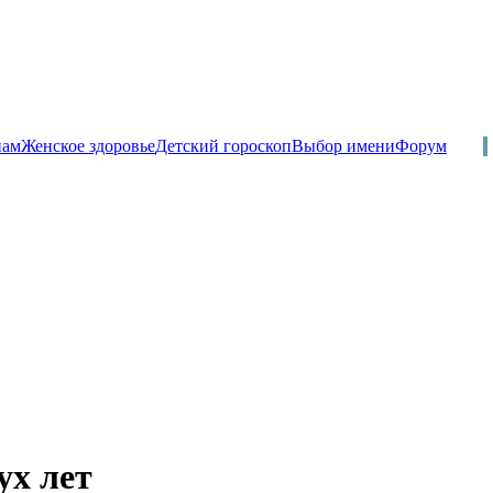
пам
Женское здоровье
Детский гороскоп
Выбор имени
Форум
ух лет