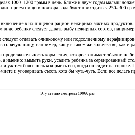
елах 1000- 1200 грамм в день. Ближе к двум годам малыш должен
а один прием пищи в полтора года будет приходиться 250- 300 гра
включение в их пищевой рацион нежирных мясных продуктов. По
ом виде ребенку следует давать рыбу нежирных сортов, например,
е следует отдавать оливковому или подсолнечному нерафиниров
в горячую пищу, например, кашу в таком же количестве, как и р
 и продолжительность кормления, которое занимает обычно не бо
, а именно: вымыть руки, усадить ребенка за сервированный сто
ы и уж тем более нельзя кормить его, когда он сидит на горшке
мнате и уговаривать съесть хотя бы чуть-чуть. Если все делать 
Эту статью смотрели 10066 раз