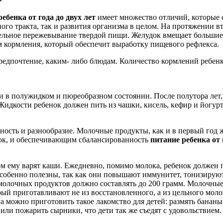
ебенка от года до двух лет
имеет множество отличий, которые 
го тракта, так и развития организма в целом. На протяжении в
тельное пережевывание твердой пищи. Желудок вмещает больши
 кормления, который обеспечит выработку пищевого рефлекса.
редпочтение, каким- либо блюдам. Количество кормлений ребенка
 в полужидком и пюреобразном состоянии. После полутора лет,
идкости ребенок должен пить из чашки, кисель, кефир и йогурт
нность и разнообразие. Молочные продукты, как и в первый год
ок, и обеспечивающим сбалансированность
питание ребенка от г
ом ему варят каши. Ежедневно, помимо молока, ребенок должен п
особенно полезны, так как они повышают иммунитет, тонизиру
олочных продуктов должно составлять до 200 грамм. Молочные 
рый приготавливают не из восстановленного, а из цельного моло
ога можно приготовить такое лакомство для детей: размять банан
или пожарить сырники, что дети так же съедят с удовольствием.