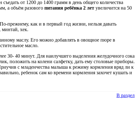
 съедать от 1200 до 1400 грамм в день общего количества
мм, а объём разового
питания ребёнка 2 лет
увеличится на 50
-прежнему, как и в первый год жизни, нельзя давать
 минтай, хек.
анному маслу. Его можно добавлять в овощное пюре в
астительное масло.
лее 30- 40 минут. Для наилучшего выделения желудочного сока
лик, положить на колени салфетку, дать ему столовые приборы.
. Приучив с младенчества малыша к режиму кормления вряд ли к
правильно, ребенок сам ко времени кормления захочет кушать и
В раздел