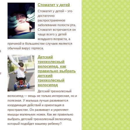
Стоматит у детей
Стоматит у детей – это
достаточно
распространенное
заболевание полости рта.
Стоматит встречается он
чаще всего у детей
младшего возраста, а
причиной в большинстве случаев является
обычный вирус герпеса.
в
Детский
трехколесный
велосипед, как
правильно выбрать
ш
детский
трехколесный
велосипед
Детский трехколесный
велосипед — вещь не только интересная, но и
полезная. У малыша лучше развивается
координация действий и ориентация в
пространстве. Он развивает и укрепляет
мышцы маленьких ножек. Как же правильно
выбрать детский трехколесный велосипед,
который подойдет вашему ребенку?