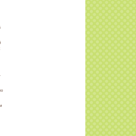
й
й
х
.
по
м