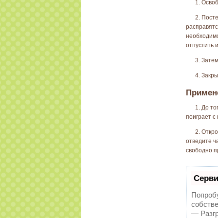
1. Осво
2. Пост
расправятс
необходимо
отпустить и
3. Зате
4. Закры
Примене
1. До то
поиграет с 
2. Откро
отведите ч
свободно п
Серви
Попробу
собстве
— Разгр