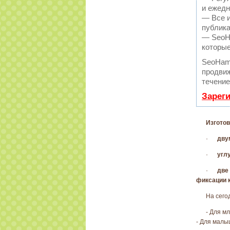
и ежедн
— Все и
публика
— SeoHa
которые
SeoHam
продвиж
течение
Зарег
Изготов
·
дву
·
угл
·
две
фиксации к
На сего
- Для м
- Для малыш