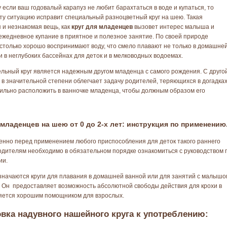
 если ваш годовалый карапуз не любит барахтаться в воде и купаться, то
ту ситуацию исправит специальный разноцветный круг на шею. Такая
 и незнакомая вещь, как
круг для младенцев
вызовет интерес малыша и
ежедневное купание в приятное и полезное занятие. По своей природе
только хорошо воспринимают воду, что смело плавают не только в домашне
 и в неглубоких бассейнах для деток и в мелководных водоемах.
льный круг является надежным другом младенца с самого рождения. С друго
 в значительной степени облегчает задачу родителей, теряющихся в догадка
вильно расположить в ванночке младенца, чтобы должным образом его
 младенцев на шею от 0 до 2-х лет: инструкция по применению
енно перед применением любого приспособления для деток такого раннего
одителям необходимо в обязательном порядке ознакомиться с руководством 
ии.
начаются круги для плавания в домашней ванной или для занятий с малышо
. Он предоставляет возможность абсолютной свободы действия для крохи в
ляется хорошим помощником для взрослых.
вка надувного нашейного круга к употреблению: