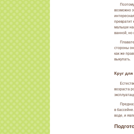
Поэтому
возможно э
интересная
превратит 
малыши нас
ванной, но
Плавате
стороны он
как же пра
выкупать.
Круг для
Естеств
возраста р
эксплуатац
Предназ
в бассейне
воде, и яв
Подгото