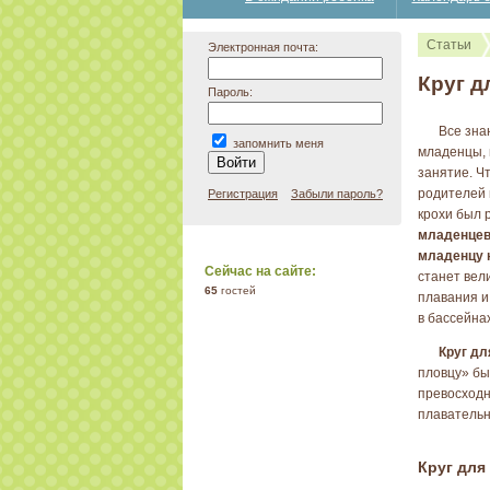
Статьи
Электронная почта:
Круг д
Пароль:
Все зна
запомнить меня
младенцы, 
занятие. Ч
родителей 
Регистрация
Забыли пароль?
крохи был 
младенце
младенцу 
Сейчас на сайте:
станет вел
65
гостей
плавания и
в бассейна
Круг д
пловцу» быс
превосходн
плаватель
Круг для