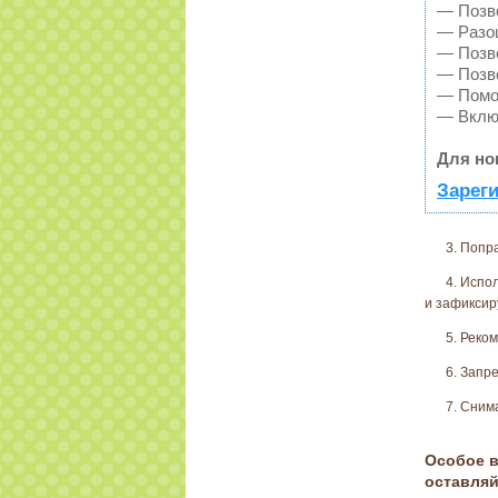
— Позво
— Разош
— Позво
— Позво
— Помож
— Включ
Для но
Зареги
3. Попр
4. Испо
и зафиксир
5. Реко
6. Запр
7. Сним
Особое в
оставляй