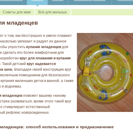
Советы для мам
Всё для малыша
ля младенцев
ют о том, как бесстрашно и умело плавают
насколько увлекает и радует их данное
тобы упростить
купание младенцев
для
и сделать его более комфортным для
разработан
круг для плавания и купания
в
. Такой детский
круг надевается
на шею
, благодаря своей конструкции круг
иколепным помощником для безопасного
 купания маленьких деток в ванной, а также
х и водоемах.
ля младенцев
поможет вашему «юному
трее развиваться, кроме этого такой круг
о стимулирует естественный
ный рефлекс новорожденных.
 младенцев: способ использования и предназначение