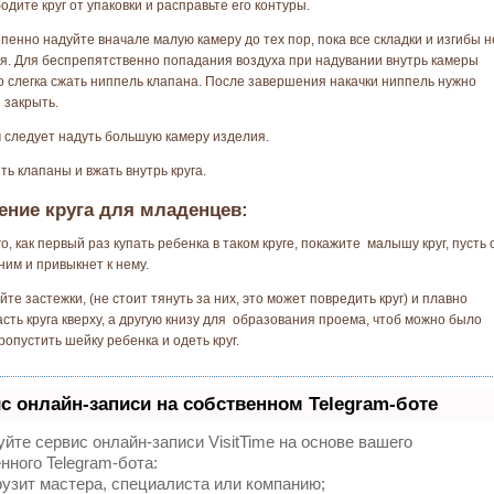
бодите круг от упаковки и расправьте его контуры.
епенно надуйте вначале малую камеру до тех пор, пока все складки и изгибы н
я. Для беспрепятственно попадания воздуха при надувании внутрь камеры
 слегка сжать ниппель клапана. После завершения накачки ниппель нужно
 закрыть.
м следует надуть большую камеру изделия.
ть клапаны и вжать внутрь круга.
ние круга для младенцев:
го, как первый раз купать ребенка в таком круге, покажите малышу круг, пусть 
ним и привыкнет к нему.
йте застежки, (не стоит тянуть за них, это может повредить круг) и плавно
асть круга кверху, а другую книзу для образования проема, чтоб можно было
ропустить шейку ребенка и одеть круг.
с онлайн-записи на собственном Telegram-боте
йте сервис онлайн-записи VisitTime на основе вашего
нного Telegram-бота:
узит мастера, специалиста или компанию;