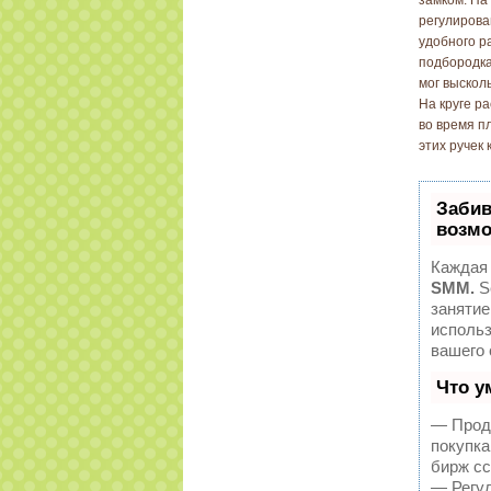
регулирова
удобного р
подбородка
мог высколь
На круге р
во время п
этих ручек 
Забив
возмо
Каждая 
SMM.
S
занятие
исполь
вашего 
Что у
— Продв
покупка
бирж сс
— Регул