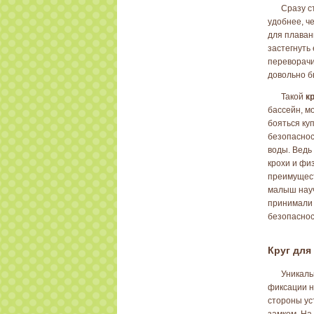
Сразу с
удобнее, ч
для плаван
застегнуть
переворачив
довольно б
Такой
к
бассейн, м
бояться ку
безопаснос
воды. Ведь
крохи и фи
преимущест
малыш науч
принимали 
безопаснос
Круг для
Уникаль
фиксации н
стороны ус
замком. На