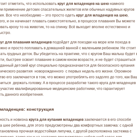
тоит отметить, что использовать
круг для младенцев
на шею
намного
ем применение детских спасательных жилетов или обычных надувных кругов
ия. Все что необходимо – это просто одеть
круг для младенцев на шею
,
 его, и он начинает плавать самостоятельно, в процессе плавания Вы можете
ать кроху то на животик, то на спинку. Всё выходит вполне естественно и
ыстро.
руг для плавания младенцев
подойдет для поездки на море или похода в
ожно и просто поплавать в домашней ванной с маленьким ребенком. Не стоит
пать грудных деток. Вы убедитесь на практике, что с кругом Ваш малыш будет 
ти, быстрее освоит плавание в самом юном возрасте, и не будет страшиться
 данный детский круг специально предназначается для безопасного купания
зического развития новорожденного с первых недель его жизни. Огромное
во его заключается в том, что можно употреблять его задолго до того, как Ва
иться держать головку. А в процессе разработке такого круга для младенцев
участие квалифицированные медицинские работники, что гарантирует
ть данного изобретения.
 младенцев: конструкция
ность и новизна
круга для купания младенцев
заключается в его способе
а шее ребенка, для этого предусмотрены два комфортных замочка: с одной
тановлена прочная водостойкая липучка, с другой расположена застежка с
 липучке, также как и на застежке предусмотрен небольшой запас для