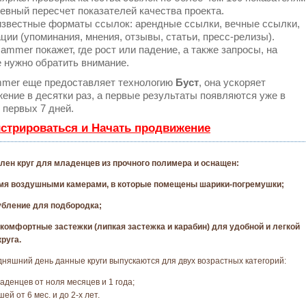
евный пересчет показателей качества проекта.
звестные форматы ссылок: арендные ссылки, вечные ссылки,
ции (упоминания, мнения, отзывы, статьи, пресс-релизы).
mmer покажет, где рост или падение, а также запросы, на
 нужно обратить внимание.
mer еще предоставляет технологию
Буст
, она ускоряет
ение в десятки раз, а первые результаты появляются уже в
 первых 7 дней.
истрироваться и Начать продвижение
лен круг для младенцев из прочного полимера и оснащен:
мя воздушными камерами, в которые помещены шарики-погремушки;
убление для подбородка;
 комфортные застежки (липкая застежка и карабин) для удобной и легкой
руга.
дняшний день данные круги выпускаются для двух возрастных категорий:
ладенцев от ноля месяцев и 1 года;
ей от 6 мес. и до 2-х лет.