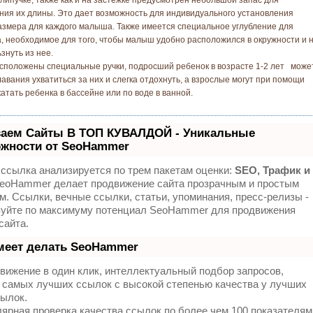
ния их длины. Это дает возможность для индивидуального установления
азмера для каждого малыша. Также имеется специальное углубление для
, необходимое для того, чтобы малыш удобно расположился в окружности и 
знуть из нее.
асположены специальные ручки, подросший ребенок в возрасте 1-2 лет може
лавания ухватиться за них и слегка отдохнуть, а взрослые могут при помощи
катать ребенка в бассейне или по воде в ванной.
аем Сайты В ТОП КУВАЛДОЙ - Уникальные
жности от SeoHammer
ссылка анализируется по трем пакетам оценки:
SEO, Трафик и
eoHammer делает продвижение сайта прозрачным и простым
м. Ссылки, вечные ссылки, статьи, упоминания, пресс-релизы -
зуйте по максимуму потенциал SeoHammer для продвижения
сайта.
меет делать SeoHammer
ижение в один клик, интеллектуальный подбор запросов,
 самых лучших ссылок с высокой степенью качества у лучших
ылок.
ярная проверка качества ссылок по более чем 100 показателям