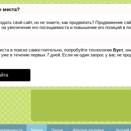
е места?
дать свой сайт, но не знаете, как продвигать? Продвижение сай
 на увеличение его посещаемости и повышение его позиций в п
места в поиске самостоятельно, попробуйте технологию
Буст
, о
уже в течение первых 7 дней. Если ни один запрос у вас не прод
айта
беременности
Мамам
Папам
Женское здоровье
Детский 