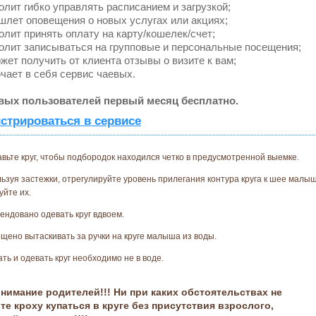
лит гибко управлять расписанием и загрузкой;
лет оповещения о новых услугах или акциях;
лит принять оплату на карту/кошелек/счет;
лит записываться на групповые и персональные посещения;
ет получить от клиента отзывы о визите к вам;
ает в себя сервис чаевых.
вых пользователей первый месяц бесплатно.
стрироваться в сервисе
авьте круг, чтобы подбородок находился четко в предусмотренной выемке.
льзуя застежки, отрегулируйте уровень прилегания контура круга к шее малы
уйте их.
мендовано одевать круг вдвоем.
ещено вытаскивать за ручки на круге малыша из воды.
ать и одевать круг необходимо не в воде.
нимание родителей!!! Ни при каких обстоятельствах не
те кроху купаться в круге без присутствия взрослого,