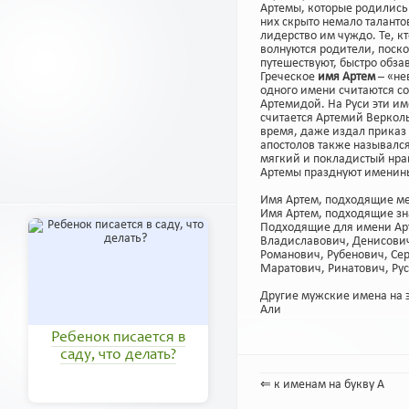
Артемы, которые родились 
них скрыто немало таланто
лидерство им чуждо. Те, кт
волнуются родители, поск
путешествуют, быстро обза
Греческое
имя Артем
– «не
одного имени считаются с
Артемидой. На Руси эти и
считается Артемий Веркол
время, даже издал приказ 
апостолов также назывался
мягкий и покладистый нра
Артемы празднуют именины
Имя Артем, подходящие ме
Имя Артем, подходящие зн
Подходящие для имени Арт
Владиславович, Денисович
Романович, Рубенович, Се
Маратович, Ринатович, Ру
Другие мужские имена на э
Али
Ребенок писается в
саду, что делать?
⇐ к именам на букву А