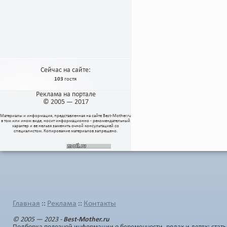
Сейчас на сайте:
103
гостя
Реклама на портале
© 2005 — 2017
Материалы и информация, представленная на сайте
Best-Mother.ru
в том или ином виде, носит информационно - рекомендательный
характер и ее нельзя заменить очной консультацией со
специалистом. Копирование материалов запрещено.
Главная
Реклама
Контакты
::
::
© 2005 — 2023 -
Best-Mother.ru