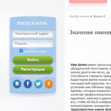
Выбор имени
•
Буква А
Значение имен
запомнить меня
Имя Артем
имеет греческо
обладателей этого имени с
школе дается им легко, да
способность говорить правд
Забыли пароль?
Характером Артем похож на
покладистый характер, но 
успехами они обязаны труд
Артемы, которые появились
качестве профессионально
художник, ювелир и другие
все, чтобы ей было комфор
инициаторами скандалов на
Характеристика имени Арт