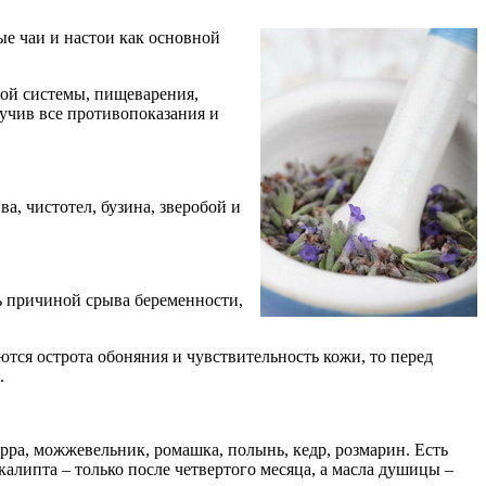
е чаи и настои как основной
ной системы, пищеварения,
зучив все противопоказания и
, чистотел, бузина, зверобой и
ь причиной срыва беременности,
ются острота обоняния и чувствительность кожи, то перед
.
ирра, можжевельник, ромашка, полынь, кедр, розмарин. Есть
калипта – только после четвертого месяца, а масла душицы –