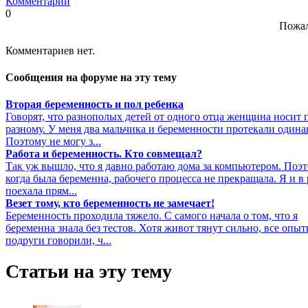
Комментарии
0
Пожал
Комментариев нет.
Сообщения на форуме на эту тему
Вторая беременность и пол ребенка
Говорят, что разнополых детей от одного отца женщина носит 
разному. У меня два мальчика и беременности протекали одина
Поэтому не могу з...
Работа и беременность. Кто совмещал?
Так уж вышло, что я давно работаю дома за компьютером. Поэт
когда была беременна, рабочего процесса не прекращала. Я и в
поехала прям...
Везет тому, кто беременность не замечает!
Беременность проходила тяжело. С самого начала о том, что я
беременна знала без тестов. Хотя живот тянут сильно, все опы
подруги говорили, ч...
Статьи на эту тему