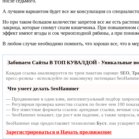
после седьмого.
А лучшим вариантом будет все же консультация со специалист
Но при таком большом количестве запретов все же есть растен
лакрица, которые снимут спазм кишечника. При повышенном 
эффект имеют ягоды и сок черноплодной рябины, а при пони
В любом случае необходимо помнить, что хорошо все, что в мер
Забиваем Сайты В ТОП КУВАЛДОЙ - Уникальные во
Каждая ссылка анализируется по трем пакетам оценки:
SEO, Тр
пресс-релизы - используйте по максимуму потенциал SeoHammer
Что умеет делать SeoHammer
— Продвижение в один клик, интеллектуальный подбор запросов
— Регулярная проверка качества ссылок по более чем 100 показ
— Все известные форматы ссылок: арендные ссылки, вечные ссыл
— SeoHammer покажет, где рост или падение, а также запросы, 
SeoHammer еще предоставляет технологию
Буст
, она ускоряет 
Зарегистрироваться и Начать продвижение