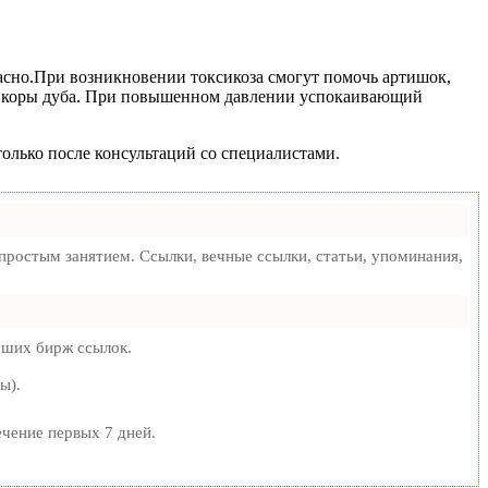
пасно.При возникновении токсикоза смогут помочь артишок,
 и коры дуба. При повышенном давлении успокаивающий
только после консультаций со специалистами.
ростым занятием. Ссылки, вечные ссылки, статьи, упоминания,
чших бирж ссылок.
ы).
ечение первых 7 дней.