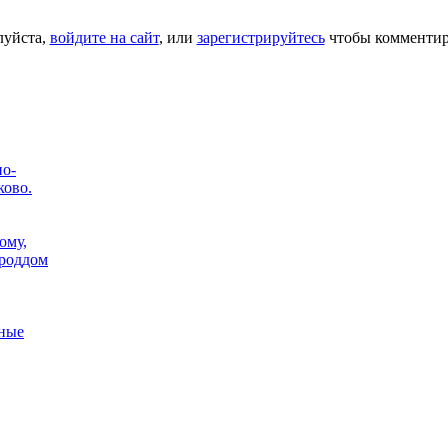
уйста,
войдите на сайт
, или
зарегистрируйтесь
чтобы комментир
по-
ково.
ому,
 роддом
тные