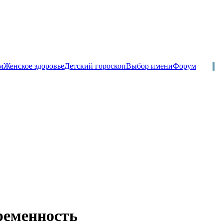
м
Женское здоровье
Детский гороскоп
Выбор имени
Форум
ременность