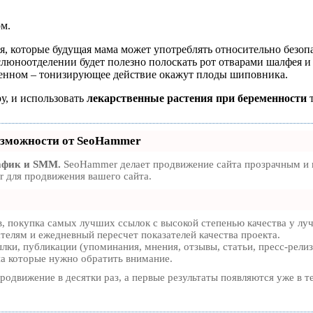
ом.
ия, которые будущая мама может употреблять относительно безо
слюноотделении будет полезно полоскать рот отварами шалфея
женном – тонизирующее действие окажут плоды шиповника.
у, и использовать
лекарственные растения
при беременности
зможности от SeoHammer
афик и SMM.
SeoHammer делает продвижение сайта прозрачным и п
 для продвижения вашего сайта.
, покупка самых лучших ссылок с высокой степенью качества у лу
ателям и ежедневный пересчет показателей качества проекта.
ки, публикации (упоминания, мнения, отзывы, статьи, пресс-релиз
на которые нужно обратить внимание.
продвижение в десятки раз, а первые результаты появляются уже в т