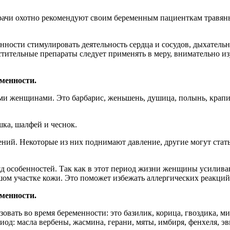
рачи охотно рекомендуют своим беременным пациенткам травяны
ности стимулировать деятельность сердца и сосудов, дыхатель
астительные препараты следует применять в меру, внимательно и
менности.
и женщинами. Это барбарис, женьшень, душица, полынь, крапива
ушка, шалфей и чеснок.
ений. Некоторые из них поднимают давление, другие могут стат
ряд особенностей. Так как в этот период жизни женщины усилива
ом участке кожи. Это поможет избежать аллергических реакций
менности.
овать во время беременности: это базилик, корица, гвоздика, м
од: масла вербены, жасмина, герани, мяты, имбиря, фенхеля, эв