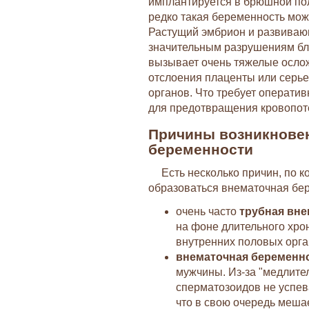
имплантируется в брюшной пол
редко такая беременность мож
Растущий эмбрион и развиваю
значительным разрушениям бл
вызывает очень тяжелые ослож
отслоения плаценты или серь
органов. Что требует операти
для предотвращения кровопот
Причины возникнове
беременности
Есть несколько причин, по 
образоваться внематочная бе
очень часто
трубная вн
на фоне длительного хро
внутренних половых орга
внематочная беременн
мужчины. Из-за "медлите
сперматозоидов не успев
что в свою очередь меша