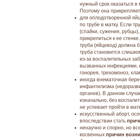
нужный срок оказаться в 
Поэтому она прикрепляется
для оплодотворенной яйц
по трубе в матку. Если тр
(спайки, сужения, рубцы),
прикрепиться к ее стенке
труба (яйцевод) должна 
труба становится слишко
из-за воспалительных за
вызванных инфекциями, 
гонорея, трехомоноз, хла
иногда внематочная бере
инфантилизма (недоразв
органов). В данном случа
изначально, без воспали
не успевает пройти в матк
искусственный аборт, ос
впоследствии стать
прич
ненаучно и спорно, но вс
косвенных
причин возн