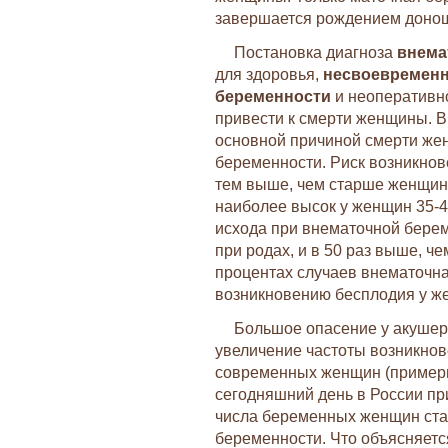
завершается рождением донош
Постановка диагноза
внема
для здоровья,
несвоевременн
беременности
и неоперативн
привести к смерти женщины. 
основной причиной смерти же
беременности. Риск возникно
тем выше, чем старше женщин
наиболее высок у женщин 35-44
исхода при внематочной берем
при родах, и в 50 раз выше, че
процентах случаев внематочна
возникновению бесплодия у ж
Большое опасение у акушер
увеличение частоты возникно
современных женщин (примерно 
сегодняшний день в России пр
числа беременных женщин ста
беременности. Что объясняетс