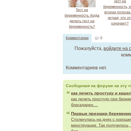
Тест на
беременность, 
Тест на
вторая полоска
беременность. Когда
четкая, что эт
делать тест на
означает?
беременность?
Комментарии
0
Пожалуйста,
войдите на 
комм
Комментариев нет.
Сообщения на форуме на эту т
как лечить простуду и каше
как лечить простуду при бере
благадарен....
Первые признаки беременн
Столкнулась на днях с хороше
менструации. Так получилось, 
бер...