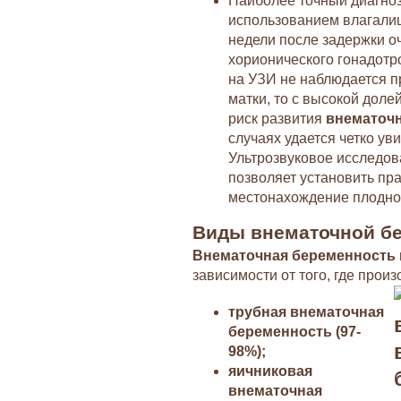
Наиболее точный диагно
использованием влагалищ
недели после задержки о
хорионического гонадотро
на УЗИ не наблюдается п
матки, то с высокой дол
риск развития
внематоч
случаях удается четко ув
Ультрозвуковое исследов
позволяет установить пр
местонахождение плодно
Виды внематочной б
Внематочная беременность
зависимости от того, где прои
трубная внематочная
беременность (97-
98%);
яичниковая
внематочная