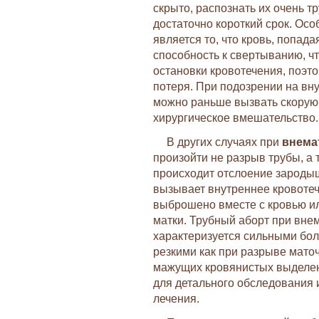
скрыто, распознать их очень тр
достаточно короткий срок. Ос
является то, что кровь, попад
способность к свертыванию, ч
остановки кровотечения, поэт
потеря. При подозрении на вн
можно раньше вызвать скорую
хирургическое вмешательство.
В других случаях при
внема
произойти не разрыв трубы, а 
происходит отслоение зародыша
вызывает внутреннее кровоте
выброшено вместе с кровью ил
матки. Трубный аборт при вне
характеризуется сильными бол
резкими как при разрыве мато
мажущих кровянистых выделен
для детального обследования 
лечения.