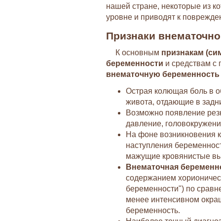
нашей стране, некоторые из к
уровне и приводят к поврежд
Признаки внематочно
К основным
признакам (си
беременности
и средствам с
внематочную беременность
Острая колющая боль в об
живота, отдающие в задн
Возможно появление резк
давление, головокружени
На фоне возникновения 
наступления беременност
мажущие кровянистые вы
Внематочная беременн
содержанием хорионическ
беременности") по сравн
менее интенсивном окраш
беременность.