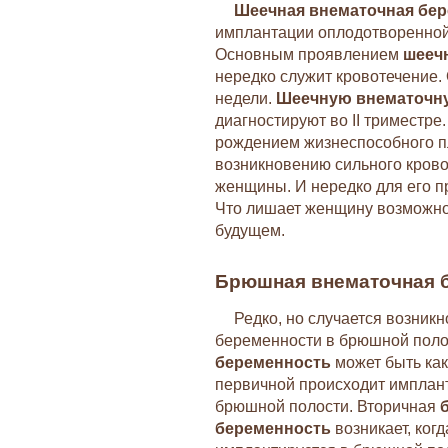
Шеечная внематочная бе
имплантации оплодотворенной 
Основным проявлением
шееч
нередко служит кровотечение.
недели.
Шеечную внематочн
диагностируют во II триместре
рождением жизнеспособного пл
возникновению сильного крово
женщины. И нередко для его п
Что лишает женщину возможнос
будущем.
Брюшная внематочная 
Редко, но случается возник
беременности в брюшной поло
беременность
может быть как
первичной происходит имплан
брюшной полости. Вторичная
беременность
возникает, ког