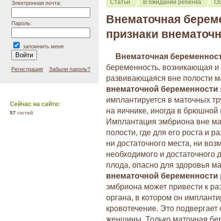
Статьи
В ожидании ребёнка
Ос
Электронная почта:
Внематочная берем
Пароль:
признаки внематоч
запомнить меня
Внематочная беременнос
беременность, возникающая и
Регистрация
Забыли пароль?
развивающаяся вне полости м
внематочной беременности
имплантируется в маточных тр
Сейчас на сайте:
на яичнике, иногда в брюшной 
57
гостей
Имплантация эмбриона вне м
полости, где для его роста и р
ни достаточного места, ни воз
необходимого и достаточного 
плода, опасно для здоровья м
внематочной беременности
эмбриона может привести к ра
органа, в котором он имплант
кровотечение. Это подвергает
женщины. Только маточная бе