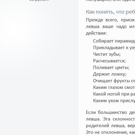
Как понять, что ре
Прежде всего, присм
левша ваше чадо ил
действия:
Собирает пирамидк
Прикладывает к ух
Чистит зубы;
Расчесывается;
Поливает цветы;
Держит ложку;
Очищает фрукты о
Каким глазом смот
Какой ногой при ра
Каким ухом прислу
Если большинство де
левша. Эта склоннос
родителей левша, вер
Это не отклонение, ка