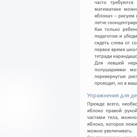
часто требуются
математике можно
яблока» – рисуем 
легче сконцентрир
Как только ребен
педагогом и убеди
сидеть слева от с
первое время школ
тетради карандаш
Для левшей нере
полушариями моз
перевернутые рис
проходит, но в ва
Упражнения для де
Прежде всего, необх
яблоко правой рукой
частями тела, можно
яблоко, которое лежи
можно увеличивать.