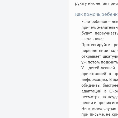
рука у них не так при
Как помочь ребенк
Если ребенок – ле
причем желательно
будут переучиват
школьника;
Протестируйте р
переплетении паль
открывает шкатулк
уж потом подсчиты
У детей-левшей 
ориентацией в пр
информацию. В эмо
обидчивы, быстрее
адаптации в шко
несмотря на неуда
пении и прочих иск
Ни в коем случае
при письме, не кр