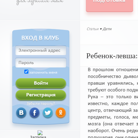
Статьи
•
Дети
Ребенок-левша:
В прошлом отношени
запомнить меня
пособничество дьяво
правши уравнялись, 
требуют особого подх
Рука – это только в
известно, каждое по
Забыли пароль?
центр, отвечающий за
предметы, голоса, м
мозга (она отвечает 
наоборот. Очень редк
полушария, они одина
Загрузка...