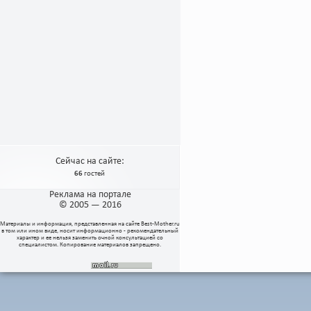
Сейчас на сайте:
66
гостей
Реклама на портале
© 2005 — 2016
Материалы и информация, представленная на сайте
Best-Mother.ru
в том или ином виде, носит информационно - рекомендательный
характер и ее нельзя заменить очной консультацией со
специалистом. Копирование материалов запрещено.