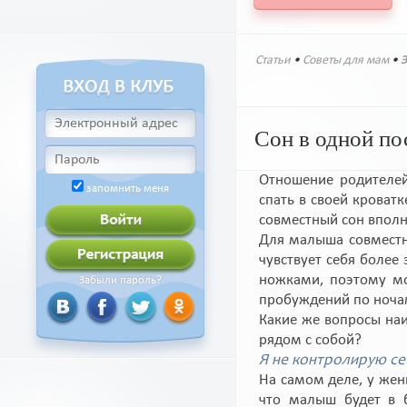
Статьи
•
Советы для мам
•
Э
Сон в одной по
Отношение родителей
запомнить меня
спать в своей кроватк
совместный сон вполн
Для малыша совместн
чувствует себя более
ножками, поэтому мо
Забыли пароль?
пробуждений по ноча
Какие же вопросы наи
рядом с собой?
Я не контролирую се
На самом деле, у же
что малыш будет в б