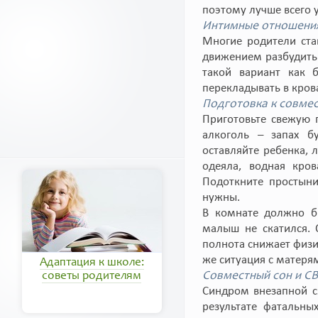
поэтому лучше всего 
Интимные отношения
Многие родители ста
движением разбудить 
такой вариант как 
перекладывать в кров
Подготовка к совмес
Приготовьте свежую 
алкоголь – запах б
оставляйте ребенка,
одеяла, водная кро
Подоткните простыни
нужны.
В комнате должно б
малыш не скатился.
полнота снижает физи
же ситуация с матеря
Адаптация к школе:
Совместный сон и С
советы родителям
Синдром внезапной с
результате фатальны