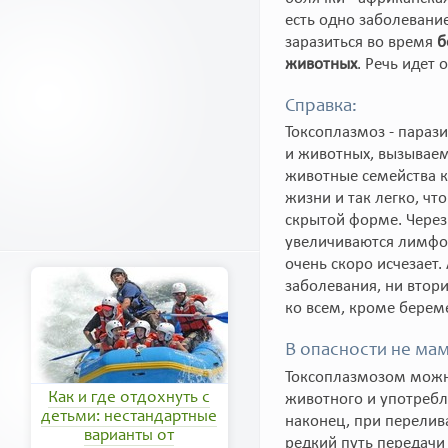
есть одно заболевани
заразиться во время
б
животных
. Речь идет 
Справка:
Токсоплазмоз - параз
и животных, вызываем
животные семейства к
жизни и так легко, чт
скрытой форме. Через
увеличиваются лимфоу
очень скоро исчезает.
заболевания, ни втор
ко всем, кроме бере
В опасности не мам
Токсоплазмозом можно
Как и где отдохнуть с
животного и употребл
детьми: нестандартные
наконец, при перелива
варианты от
редкий путь передачи