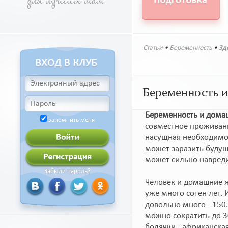
Статьи
•
Беременность
•
Зд
Беременность 
Беременность и дома
запомнить меня
совместное проживани
насущная необходимо
может заразить буду
может сильно навред
Забыли пароль?
Человек и домашние 
уже много сотен лет. 
довольно много - 150.
можно сократить до 3
болячки - африканская