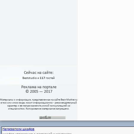
Сейчас на сайте:
Beststudio
и
117
гостей
Реклама на портале
© 2005 — 2017
Материалы и информация, представленная на сайте
Best-Mother.ru
в том или ином виде, носит информационно - рекомендательный
характер и ее нельзя заменить очной консультацией со
специалистом. Копирование материалов запрещено.
Нагреватели шкафов