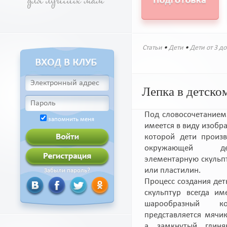
Статьи
•
Дети
•
Дети от 3 до
Лепка в детско
Под словосочетание
запомнить меня
имеется в виду изобра
которой дети произ
окружающей дей
элементарную скульпт
или пластилин.
Забыли пароль?
Процесс создания де
скульптур всегда име
шарообразный 
представляется мячи
а замкнутый глин