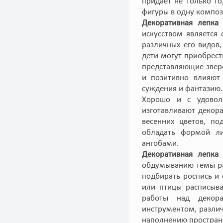
придает не только т
фигуры в одну компо
Декоративная лепка
искусством является 
различных его видов
дети могут приобрес
представляющие звере
и позитивно влияют 
суждения и фантазию.
Хорошо и с удовол
изготавливают декор
весенних цветов, по
обладать формой ли
ангобами.
Декоративная лепка 
обдумыванию темы раб
подбирать роспись и
или птицы расписыва
работы над декора
инструментом, разли
наполнению простран