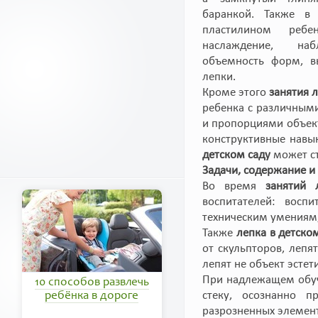
баранкой. Также в
пластилином ребен
наслаждение, на
объемность форм, в
лепки.
Кроме этого
занятия
л
ребенка с различным
и пропорциями объект
конструктивные навы
детском саду
может ст
Задачи, содержание и
Во время
занятий 
воспитателей: воспи
техническим умениям,
Также
лепка в детско
от скульпторов, лепя
лепят не объект эстет
При надлежащем обуч
10 способов развлечь
стеку, осознанно п
ребёнка в дороге
разрозненных элемент