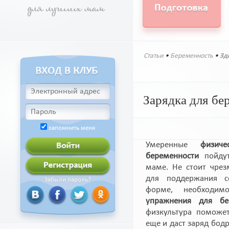
Статьи
•
Беременность
•
Зд
Зарядка для б
запомнить меня
Умеренные
физич
беременности
пойдут
маме. Не стоит чрез
для поддержания с
Забыли пароль?
форме, необходим
упражнения для бе
физкультура поможет
еще и даст заряд бод