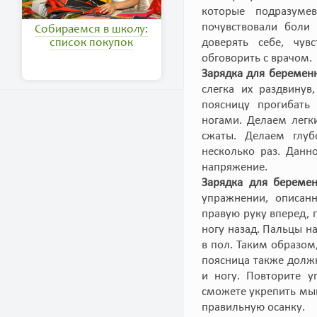
которые подразумев
почувствовали боли
Собираемся в школу:
доверять себе, чув
список покупок
обговорить с врачом.
Зарядка для беремен
слегка их раздвинув
поясницу прогибать
ногами. Делаем легк
сжаты. Делаем глуб
несколько раз. Данн
напряжение.
Зарядка для беремен
упражнении, описан
правую руку вперед,
ногу назад. Пальцы н
в пол. Таким образом
поясница также долж
и ногу. Повторите у
сможете укрепить мыш
правильную осанку.