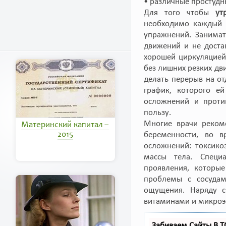
• различные простудн
Для того чтобы
ут
необходимо каждый 
упражнений. Занимат
движений и не доста
хорошей циркуляцией
без лишних резких д
делать перерыв на о
график, которого ей
осложнений и проти
пользу.
Многие врачи реком
Материнский капитал –
2015
беременности, во в
осложнений: токсико
массы тела. Специ
проявления, которы
проблемы с сосудам
ощущения. Наряду с
витаминами и микроэ
Забиваем Сайты В 