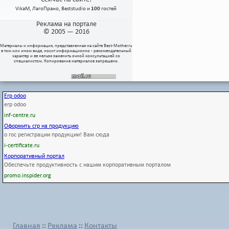
VikaM
,
ЛагоПрано
,
Beststudio
и
100
гостей
Реклама на портале
© 2005 — 2016
Материалы и информация, представленная на сайте
Best-Mother.ru
в том или ином виде, носит информационно - рекомендательный
характер и ее нельзя заменить очной консультацией со
специалистом. Копирование материалов запрещено.
Erp odoo
erp odoo
inf-centre.ru
Оформить сгр на продукцию
о гос регистрации продукции! Вам сюда
i-certificate.ru
Корпоративный портал
Обеспечьте продуктивность с нашим корпоративным порталом
promo.inspider.org
Главная
Реклама
Контакты
::
::