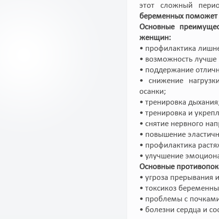
этот сложный пери
беременных поможет 
Основные преимущес
женщин:
• профилактика лишне
• возможность лучше 
• поддержание отлич
• снижение нагрузк
осанки;
• тренировка дыхания
• тренировка и укре
• снятие нервного нап
• повышение эластичн
• профилактика растя
• улучшение эмоцион
Основные противопок
• угроза прерывания 
• токсикоз беременны
• проблемы с почкам
• болезни сердца и со