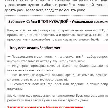
упражнения нужно сгибать и разгибать локтевой сустав
десять раз. После чего следует поменять руку.
Забиваем Сайты В ТОП КУВАЛДОЙ - Уникальные возмож
Каждая ссылка анализируется по трем пакетам оценки:
SEO, 
продвижение сайта прозрачным и простым занятием. Ссылки, в
пресс-релизы - используйте по максимуму потенциал SeoHammer
Что умеет делать SeoHammer
— Продвижение в один клик, интеллектуальный подбор запросо
высокой степенью качества у лучших бирж ссылок.
— Регулярная проверка качества ссылок по более чем 100 п
показателей качества проекта.
— Все известные форматы ссылок: арендные ссылки, вечные 
мнения, отзывы, статьи, пресс-релизы).
— SeoHammer покажет, где рост или падение, а также зап
внимание.
SeoHammer еще предоставляет технологию
Буст
, она ускоряет 
результаты появляются уже в течение первых 7 дней.
Зарегистрироваться и Начать продвижение