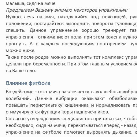
малыша, сидя на мяче.
Предлагаем Вашему внимаю некоторое упражнения:
Нужно лечь на мяч, находящийся под поясницей, рук
положении, постарайтесь выполнить повороты туловища
спешить. Данное упражнение хорошо тренирует т
упражнения – отжимание от пола, при этом колени нужно
прогнуть. А с каждым последующим повторением нужн
можно ниже.
Также после родов можно выполнять тот комплекс упра
делали при беременности. При этом главным условием ос
на Ваше тело.
Влияние фитбола
Воздействие этого мяча заключается в волшебных вибрац
колебаний. Данные вибрации оказывают обезболива
повышать перистальтику кишечника и нормализовать пр
стимулируются функции коры надпочечников.
Согласно утверждениям специалистов при схватках, чтоб
необходимо, сидя на мяче, перекатываться вперед - назад
упражнение на фитболе помогает выровнять дыхание, 