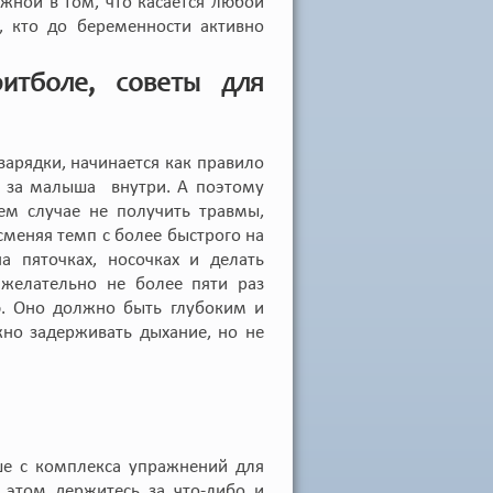
ожной в том, что касается любой
е, кто до беременности активно
итболе
, советы для
зарядки, начинается как правило
ть за малыша внутри. А поэтому
ем случае не получить травмы,
сменяя темп с более быстрого на
 пяточках, носочках и делать
 желательно не более пяти раз
. Оно должно быть глубоким и
но задерживать дыхание, но не
е с комплекса упражнений для
 этом держитесь за что-либо и