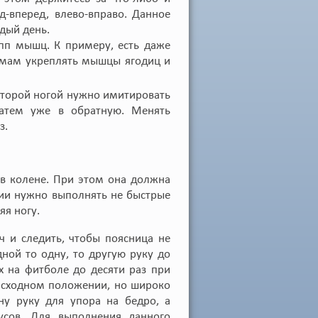
ад-вперед, влево-вправо. Данное
дый день.
пп мышц. К примеру, есть даже
амам укреплять мышцы ягодиц и
 второй ногой нужно имитировать
затем уже в обратную. Менять
з.
 в колене. При этом она должна
нии нужно выполнять не быстрые
я ногу.
 и следить, чтобы поясница не
дной то одну, то другую руку до
х на фитболе до десяти раз при
исходном положении, но широко
дну руку для упора на бедро, а
усов. Для выполнения данного