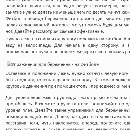
начинайте двигаться, как будто рисуете восьмерку, наз
занятие нужно делать не меньше чем по десять минут каж
Фитбол в период беременности полезен для многих гру
целая серия занятий, которые могут помочь будущим м
ног. Давайте рассмотрим самые эффективные.
Нужно лечь на спину и одну ногу положить на фитбол. А
езду на велосипеде. Для начала в одну сторону, а 
положение ног нужно не более чем через шесть-восемь ра
Оставаясь в положении лежа, нужно согнуть левую ногу
быть поднята, голень параллельна полу. В этом положе
круговые движения при помощи стопы, периодически меня
Для укрепления мышц рук надо сесть прямо на наш мяч
прогибалась. Возьмите в руки гантели, поднимайте по о
уровня плеч. Делайте такие упражнения для беременны
помощи каждой руки. Далее, находясь в том же самом 
расставив ноги, чуть наклонитесь вперед, положите о
вторую согните в локте примерно на девяносто град