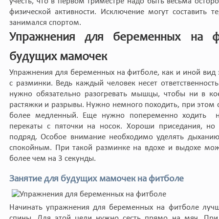
учесть, что в первом триместре надо быть весьма остор
физической активности. Исключение могут составить т
занимался спортом.
Упражнения для беременных на ф
будущих мамочек
Упражнения для беременных на фитболе, как и иной вид 
с разминки. Ведь каждый человек несет ответственнос
нужно обязательно разогревать мышцы, чтобы ни в ко
растяжки и разрывы. Нужно немного походить, при этом 
более медленный. Еще нужно попеременно ходить на
перекаты с пяточки на носок. Хороши приседания, но
подряд. Особое внимание необходимо уделять дыханию
спокойным. При такой разминке на вдохе и выдохе мож
более чем на 3 секунды.
Занятие для будущих мамочек на фитболе
Начинать упражнения для беременных на фитболе лучш
спины. Для этой цели нужно сесть прямо на мяч. При