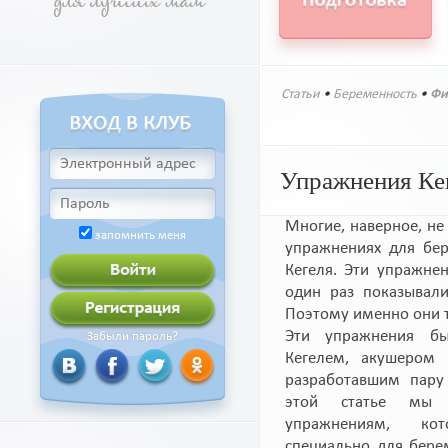
Статьи
•
Беременность
•
Фи
Упражнения Ке
Многие, наверное, не
запомнить меня
упражнениях для бе
Кегеля. Эти упражне
один раз показывали
Поэтому именно они т
Эти упражнения бы
Забыли пароль?
Кегелем, акушером 
разработавшим пар
этой статье мы 
упражнениям, ко
специально для бер