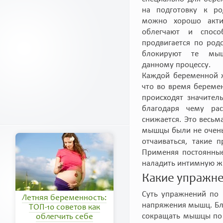
на подготовку к ро
можно хорошо акти
облегчают и спосо
продвигается по ро
блокируют те мыш
данному процессу.
Каждой беременной ж
что во время беремен
происходят значител
благодаря чему рас
снижается. Это весьм
мышцы были не очень
отчаиваться, такие
Применяя постоянные
наладить интимную ж
Какие упражне
Суть упражнений по 
Летняя беременность:
напряжения мышц. Бла
ТОП-10 советов как
сокращать мышцы по 
облегчить себе