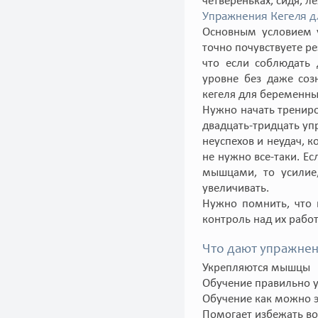
четвереньках, сидя, ле
Упражнения Кегеля д
Основным условием у
точно почувствуете р
что если соблюдать
уровне без даже соз
кегеля для беременны
Нужно начать трениро
двадцать-тридцать уп
неуспехов и неудач, 
не нужно все-таки. Е
мышцами, то усилие,
увеличивать.
Нужно помнить, что 
контроль над их рабо
Что дают упражнен
Укрепляются мышцы
Обучение правильно 
Обучение как можно э
Помогает избежать в