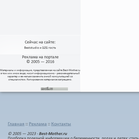
Сейчас на сайте:
Beststudio
и
121
гость
Реклама на портале
© 2005 — 2016
Материалы и информация, представленная на сайте
Best-Mother.ru
в том или ином виде, носит информационно - рекомендательный
характер и ее нельзя заменить очной консультацией со
специалистом. Копирование материалов запрещено.
Главная
Реклама
Контакты
::
::
© 2005 — 2023 -
Best-Mother.ru
Подборка полезной информации о беременности, родах и детях: стать