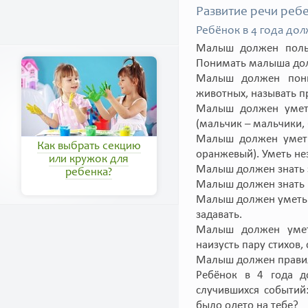
Развитие речи ребе
Ребёнок в 4 года дол
Малыш должен польз
Понимать малыша дол
Малыш должен поним
животных, называть пр
Малыш должен уметь
(мальчик – мальчики, 
Малыш должен уметь 
Как выбрать секцию
оранжевый). Уметь не
или кружок для
Малыш должен знать зн
ребенка?
Малыш должен знать н
Малыш должен уметь п
задавать.
Малыш должен уметь
наизусть пару стихов, 
Малыш должен правиль
Ребёнок в 4 года д
случившихся событий:
было одето на тебе?