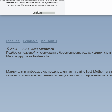
в том или ином виде, носит информационно - рекомендательный
характер и ее нельзя заменить очной консультацией со
специалистом. Копирование материалов запрещено.
Главная
Реклама
Контакты
::
::
© 2005 — 2023 -
Best-Mother.ru
Подборка полезной информации о беременности, родах и детях: стать
Многое другое на best-mother.ru!
Материалы и информация, представленная на сайте Best-Mother.ru в 
заменить очной консультацией со специалистом. Копирование матер