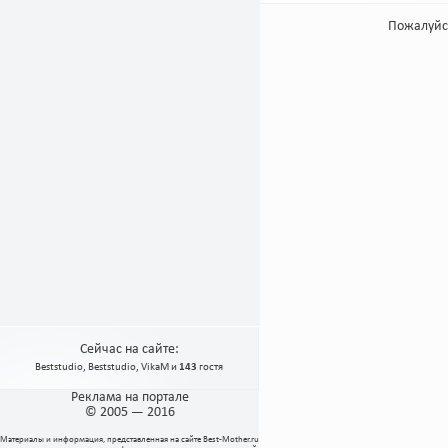
Пожалуйс
Сейчас на сайте:
Beststudio
,
Beststudio
,
VikaM
и
143
гостя
Реклама на портале
© 2005 — 2016
Материалы и информация, представленная на сайте
Best-Mother.ru