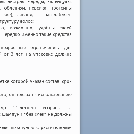
ы: экстракт череды, календулы,
, облепихи, персика, протеины
вие), лаванда – расслабляет,
труктуру волос;
ша, возможно, удобны своей
. Нередко именно такие средства
озрастные ограничения: для
 от 3 лет, на упаковке должна
тке которой указан состав, срок
его, он показан к использованию
до 14-летнего возраста, а
е: шампуни «без слез» не должны
тным шампуням с растительным