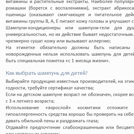
витамины и растительные экстракты. Наиболее популярн
ромашки (борется с воспалениями), экстракт абрикоса
пшеницы (оказывают смягчающее и питательное дейст
витамины группы В, А, Е питают кожу головы и улучшают с
Шампуни-кондиционеры или шампуни-гели для ду
универсальностью, но их действие бывает недостаточным
чрезмерно сушат кожу или вызывают аллергию;
На этикетке обязательно должны быть написаны в
новорожденных нельзя использовать шампунь для детей
быть специальная пометка «с 1 месяца жизни».
Как выбрать шампунь для детей?
Выбирайте продукцию известных производителей, на этике
годности, требуйте сертификат качества;
Если на детском шампуне возраст не обозначен, скорее вс
с 3-х летнего возраста;
Использование «взрослой» косметики отложите 
гипоаллергенность средства хорошо бы проверить на себ
давать обильной пены и раздражать глаза;
Отдавайте предпочтение слабоокрашенным или бесцве