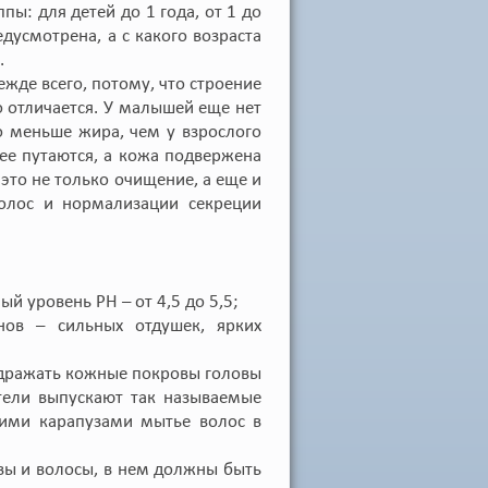
пы: для детей до 1 года, от 1 до
едусмотрена, а с какого возраста
.
жде всего, потому, что строение
о отличается. У малышей еще нет
о меньше жира, чем у взрослого
рее путаются, а кожа подвержена
это не только очищение, а еще и
олос и нормализации секреции
й уровень PH – от 4,5 до 5,5;
нов – сильных отдушек, ярких
дражать кожные покровы головы
тели выпускают так называемые
ими карапузами мытье волос в
вы и волосы, в нем должны быть