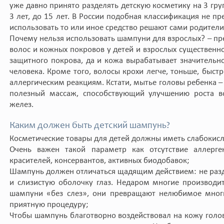
уже давно принято разделять детскую косметику на 3 груп
3 лет, до 15 лет. В России подобная классификация не пр
использовать то или иное средство решают сами родители
Почему нельзя использовать шампуни для взрослых? – пре
волос и кожных покровов у детей и взрослых существенн
защитного покрова, да и кожа вырабатывает значительн
человека. Кроме того, волосы крохи легче, тоньше, быст
аллергическим реакциям. Кстати, мытье головы ребенка – 
полезный массаж, способствующий улучшению роста в
желез.
Каким должен быть детский шампунь?
Косметические товары для детей должны иметь слабокислы
Очень важен такой параметр как отсутствие аллерге
красителей, консервантов, активных биодобавок;
Шампунь должен отличаться щадящим действием: не раз
и слизистую оболочку глаз. Недаром многие производи
шампуни «без слез», они превращают нелюбимое мног
приятную процедуру;
Чтобы шампунь благотворно воздействовал на кожу голо