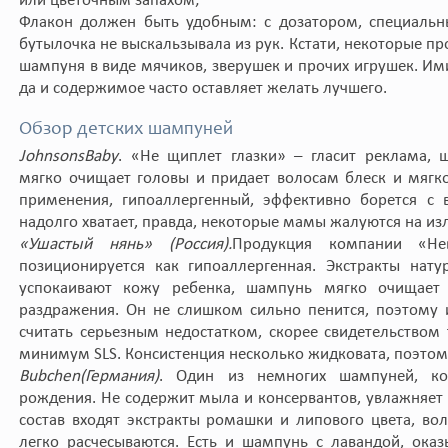
или цветочным запахом;
Флакон должен быть удобным: с дозатором, специальн
бутылочка не выскальзывала из рук. Кстати, некоторые 
шампуня в виде мячиков, зверушек и прочих игрушек. Ими
да и содержимое часто оставляет желать лучшего.
Обзор детских шампуней
Johnsons
Baby
. «Не щиплет глазки» – гласит реклама,
мягко очищает головы и придает волосам блеск и мягк
применения, гипоаллергенный, эффективно борется с 
надолго хватает, правда, некоторые мамы жалуются на и
«Ушастый нянь» (Россия).
Продукция компании «Не
позиционируется как гипоаллергенная. Экстракты нат
успокаивают кожу ребенка, шампунь мягко очищает
раздражения. Он не слишком сильно пенится, поэтому 
считать серьезным недостатком, скорее свидетельством 
минимум SLS. Консистенция несколько жидковата, поэтом
Bubchen
(Германия)
. Один из немногих шампуней, ко
рождения. Не содержит мыла и консервантов, увлажняет 
состав входят экстракты ромашки и липового цвета, во
легко расчесываются. Есть и шампунь с лавандой, ок