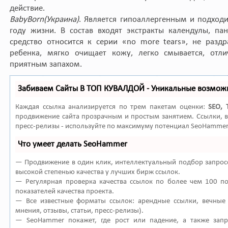
действие.
Baby
Born
(Украина)
. Является гипоаллергенным и подход
году жизни. В состав входят экстракты календулы, па
средство относится к серии «no more tears», не разд
ребенка, мягко очищает кожу, легко смывается, отли
приятным запахом.
Забиваем Сайты В ТОП КУВАЛДОЙ - Уникальные возмож
Каждая ссылка анализируется по трем пакетам оценки:
SEO, 
продвижение сайта прозрачным и простым занятием. Ссылки, в
пресс-релизы - используйте по максимуму потенциал SeoHammer
Что умеет делать SeoHammer
— Продвижение в один клик, интеллектуальный подбор запросо
высокой степенью качества у лучших бирж ссылок.
— Регулярная проверка качества ссылок по более чем 100 п
показателей качества проекта.
— Все известные форматы ссылок: арендные ссылки, вечные 
мнения, отзывы, статьи, пресс-релизы).
— SeoHammer покажет, где рост или падение, а также зап