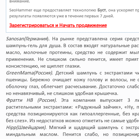
внимание.
SeoHammer еще предоставляет технологию
Буст
, она ускоряет 
результаты появляются уже в течение первых 7 дней.
Зарегистрироваться и Начать продвижение
Sanosan
(Германия
). На рынке представлена серия сред
шампунь-гель для душа. В состав входят натуральные ра
масло, молочные протеины, средство не содержит мыл
применения. Не слишком сильно пенится, имеет прият
консистенцию, не щиплет глазки.
Green
Mama
(Россия)
. Детский шампунь с экстрактами ч
пшеницы. Бережно очищает кожу голову и волосы, не с
оболочку глаз, облегчает расчесывание. Достаточно слаб
но ненавязчивый, не слишком удобная крышечка.
Фратти НВ (Россия).
Эта компания выпускает 3 л
растительными экстрактами: «Радужный зайчик», «Ну, 
средства позиционируются как гипоаллергенные, без кра
без слез». Из недостатков можно отметить не самые удоб
Hipp
(Швейцария)
. Мягкий и щадящий шампунь с экстра
миндальным маслом. Пенится слабо, но позиционир