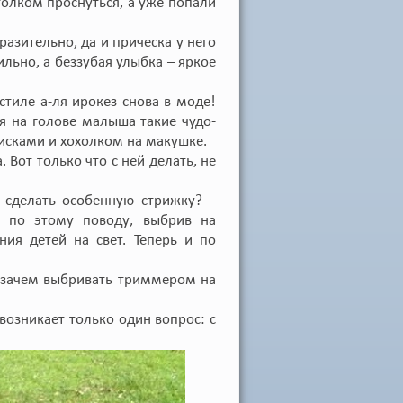
олком проснуться, а уже попали
азительно, да и прическа у него
льно, а беззубая улыбка – яркое
стиле а-ля ирокез снова в моде!
я на голове малыша такие чудо-
исками и хохолком на макушке.
Вот только что с ней делать, не
о сделать особенную стрижку? –
 по этому поводу, выбрив на
ния детей на свет. Теперь и по
е зачем выбривать триммером на
возникает только один вопрос: с