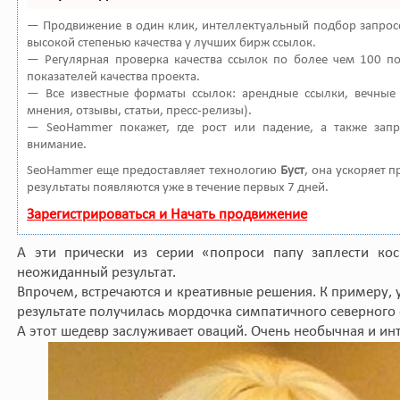
— Продвижение в один клик, интеллектуальный подбор запросо
высокой степенью качества у лучших бирж ссылок.
— Регулярная проверка качества ссылок по более чем 100 п
показателей качества проекта.
— Все известные форматы ссылок: арендные ссылки, вечные 
мнения, отзывы, статьи, пресс-релизы).
— SeoHammer покажет, где рост или падение, а также зап
внимание.
SeoHammer еще предоставляет технологию
Буст
, она ускоряет 
результаты появляются уже в течение первых 7 дней.
Зарегистрироваться и Начать продвижение
А эти прически из серии «попроси папу заплести ко
неожиданный результат.
Впрочем, встречаются и креативные решения. К примеру, 
результате получилась мордочка симпатичного северного
А этот шедевр заслуживает оваций. Очень необычная и ин