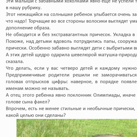
Эти малыши с забавными хохолками явно еще не успели т
в нашу рубрику.
Этот нежащийся на солнышке ребенок улыбается очень зар
что надо! Торчащие во все стороны волосики выглядят уми
дополнение образа.
Не обходится и без экстравагантных причесок. Укладка в 
Похоже, над детьми вдоволь потрудились папы, сооружа
прически. Особенно забавно выглядят дети с выбритыми в
А этих детей щедро одарила шевелюрой матушка-природа. 
сказала.
Что делать, если у вас четверо детей и каждому нужн
Предприимчивые родители решили не заморачиваться
головах отпрысков цифры: наверное, в порядке появле
именам можно не называть.
А отец этого ребенка явно поклонник Олимпиады, инач
голове сына факел?
Впрочем, есть не менее стильные и необычные прически, 
какой целью они сделаны?