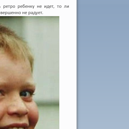
ь ретро ребенку не идет, то ли
овершенно не радует.