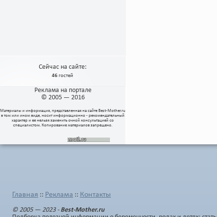
Сейчас на сайте:
46
гостей
Реклама на портале
© 2005 — 2016
Материалы и информация, представленная на сайте
Best-Mother.ru
в том или ином виде, носит информационно - рекомендательный
характер и ее нельзя заменить очной консультацией со
специалистом. Копирование материалов запрещено.
Главная
Реклама
Контакты
::
::
© 2005 — 2023 -
Best-Mother.ru