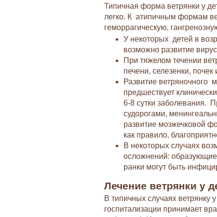
Типичная форма ветрянки у де
легко. К атипичным формам ве
геморрагическую, гангренозну
У некоторых детей в возр
возможно развитие виру
При тяжелом течении вет
печени, селезенки, почек
Развитие ветряночного 
предшествует клинически
6-8 сутки заболевания. 
судорогами, менингеальн
развитие мозжечковой ф
как правило, благоприятн
В некоторых случаях во
осложнений: образующие
ранки могут быть инфици
Лечение ветрянки у д
В типичных случаях ветрянку у
госпитализации принимает врач