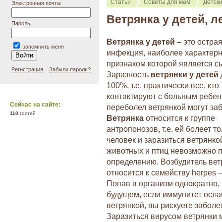
Статьи
Советы для мам
Детск
Электронная почта:
Ветрянка у детей, л
Пароль:
Ветрянка у детей
– это остра
запомнить меня
инфекция, наиболее характер
признаком которой является с
Регистрация
Забыли пароль?
Заразность
ветрянки у детей
100%, т.е. практически все, кто
контактируют с больным ребен
Сейчас на сайте:
переболел ветрянкой могут заб
110
гостей
Ветрянка
относится к группе
антропонозов, т.е. ей болеет т
человек и заразиться ветрянко
животных и птиц невозможно 
определению. Возбудитель вет
относится к семейству herpes 
Попав в организм однократно, 
будущем, если иммунитет осла
ветрянкой, вы рискуете забол
Заразиться вирусом ветрянки 