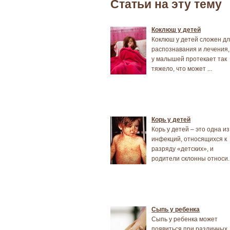
Статьи на эту тему
Коклюш у детей
Коклюш у детей сложен д
распознавания и лечения,
у малышей протекает так
тяжело, что может ...
Корь у детей
Корь у детей – это одна из
инфекций, относящихся к
разряду «детских», и
родители склонны относи..
Сыпь у ребенка
Сыпь у ребенка может
появиться при различных