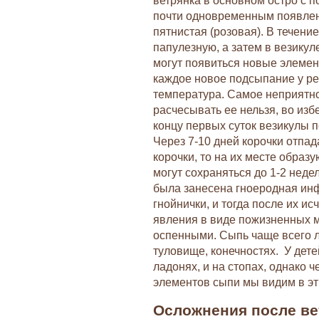
ветрянка в основном остро с 
почти одновременным появле
пятнистая (розовая). В течени
папулезную, а затем в везикул
могут появиться новые элемент
каждое новое подсыпание у р
температура. Самое неприятное
расчесывать ее нельзя, во изб
концу первых суток везикулы 
Через 7-10 дней корочки отпад
корочки, то на их месте образ
могут сохраняться до 1-2 неде
была занесена гноеродная ин
гнойнички, и тогда после их 
явления в виде пожизненных м
оспенными. Сыпь чаще всего л
туловище, конечностях. У дет
ладонях, и на стопах, однако 
элементов сыпи мы видим в эт
Осложнения после вет